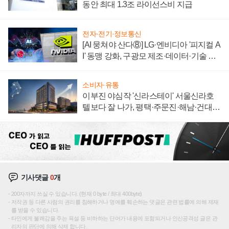
동안 최대 1.3조 라이선스비 지급
전자·전기·정보통신
[AI 뭉쳐야 산다⑧] LG·엔비디아 '피지컬 A
I' 동맹 강화, 구광모 제조·데이터·기술 결
집해 종합 로보틱스 기업으로
소비자·유통
이부진 야심작 '신라스테이' 서울신라호
텔보다 잘 나가, 평택·주문진·해남·건대로
성장판 더 넓힌다
기사댓글
0
개
200자까지 쓰실 수 있습니다. (현재 0 byte / 최대 400byte)
저작권 등 다른 사람의 권리를 침해하거나 명예를 훼손하는 댓글은 관련 법률에 의해 제재
를 받을 수 있습니다.
타인에게 불쾌감을 주는 욕설 등 비하하는 단어가 내용에 포함되거나 인신공격성 글은 관
리자의 판단에 의해 삭제 합니다.