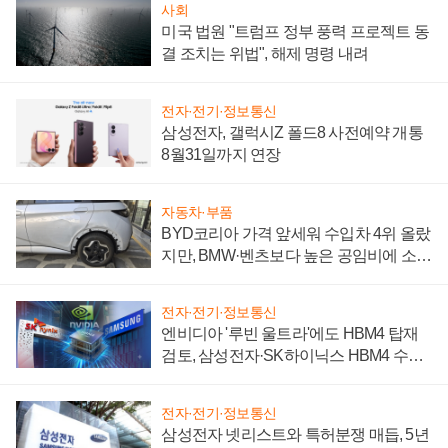
사회
미국 법원 "트럼프 정부 풍력 프로젝트 동
결 조치는 위법", 해제 명령 내려
전자·전기·정보통신
삼성전자, 갤럭시Z 폴드8 사전예약 개통
8월31일까지 연장
자동차·부품
BYD코리아 가격 앞세워 수입차 4위 올랐
지만, BMW·벤츠보다 높은 공임비에 소비
자 불만 폭발
전자·전기·정보통신
엔비디아 '루빈 울트라'에도 HBM4 탑재
검토, 삼성전자·SK하이닉스 HBM4 수율
에 주도권 갈린다
전자·전기·정보통신
삼성전자 넷리스트와 특허분쟁 매듭, 5년