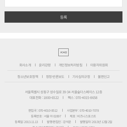
PC버전
회사소개
윤리강령
개인정보처리방침
이용자위원회
청소년보호정책
정정·반론보도
기사심의규정
불편신고
서울특별시 성동구 성수일로 39-34 서울숲더스페이스 12층
대표전화 : 1800-6522
팩스 : 070-4015-8658
편집국 : 070-4010-8512
사업본부 : 070-4010-7078
등록번호 : 서울 아 02897
제호 : 비즈니스포스트
등록일: 2013.11.13
발행·편집인 : 강석운
발행일자: 2013년 12월 2일