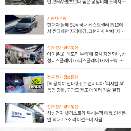
만, BMW·벤츠보다 높은 공임비에 소비자
불만 폭발
자동차·부품
현대차 올해 SUV 국내 베스트셀러 톱10에
서 싼타페만 자리매김, 그랜저·아반떼 '세단
쌍끌이'로 내수 방어
전자·전기·정보통신
아이폰18 '메모리 부족'에 출시 지연되나, 삼
성디스플레이 LG디스플레이 LG이노텍 '탈
애플' 수익 다각화 속도
전자·전기·정보통신
[AI 뭉쳐야 산다⑧] LG·엔비디아 '피지컬 AI'
동맹 강화, 구광모 제조·데이터·기술 결집
해 종합 로보틱스 기업으로
전자·전기·정보통신
삼성전자 넷리스트와 특허분쟁 매듭, 5년 동
안 최대 1.3조 라이선스비 지급