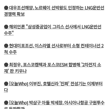
● 대우조선해양, 노르웨이 선박왕도 인정하는 LNG운반선
경쟁력 확보
● 해외언론 "삼성중공업이 그리스 선사에서 LNG운반선
수주"
● 현대미포조선, 이스라엘 선사로부터 소형 컨테이너선 2
척 수주
● 최정우, 포스코켐텍과 포스코ESM 합병해 '2차전지 소
재' 판 키우나
● [오늘Who] 이부진, 호텔신라 '진짜' 전성기는 이제부터
다
● [오늘Who] 박삼구 아들 박세창, 아시아나항공 구원투수
로 등판할까