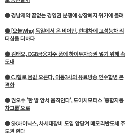
● 경남제약 끝없는 경영권 분쟁에 상장폐지 위기에 몰려
● [오늘Who] 독일에서 온 비어만, 현대차에 고성능차 리
더십을 더하다
● 김태오, DGB금융지주 품에 하이투자증권 넣기 위해 속
도내
● CJ헬로 몸값 오른다, 이통3사의 유료방송 인수합병 본
격화
● 권오수 '한 발 앞서 움직인다', 도이치모터스 '종합자동
차그룹'으로
● SK하이닉스, 차세대장비 도입 앞당겨 메모리반도체 주
도권 쥔다