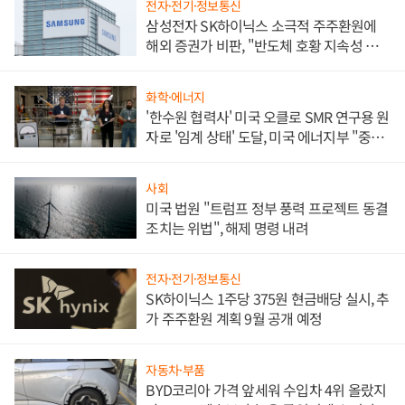
전자·전기·정보통신
삼성전자 SK하이닉스 소극적 주주환원에
해외 증권가 비판, "반도체 호황 지속성 의
문"
화학·에너지
'한수원 협력사' 미국 오클로 SMR 연구용 원
자로 '임계 상태' 도달, 미국 에너지부 "중요
한 이정표"
사회
미국 법원 "트럼프 정부 풍력 프로젝트 동결
조치는 위법", 해제 명령 내려
전자·전기·정보통신
SK하이닉스 1주당 375원 현금배당 실시, 추
가 주주환원 계획 9월 공개 예정
자동차·부품
BYD코리아 가격 앞세워 수입차 4위 올랐지