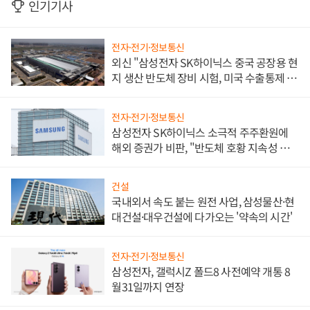
인기기사
전자·전기·정보통신
외신 "삼성전자 SK하이닉스 중국 공장용 현
지 생산 반도체 장비 시험, 미국 수출통제 대
비"
전자·전기·정보통신
삼성전자 SK하이닉스 소극적 주주환원에
해외 증권가 비판, "반도체 호황 지속성 의
문"
건설
국내외서 속도 붙는 원전 사업, 삼성물산·현
대건설·대우건설에 다가오는 '약속의 시간'
전자·전기·정보통신
삼성전자, 갤럭시Z 폴드8 사전예약 개통 8
월31일까지 연장