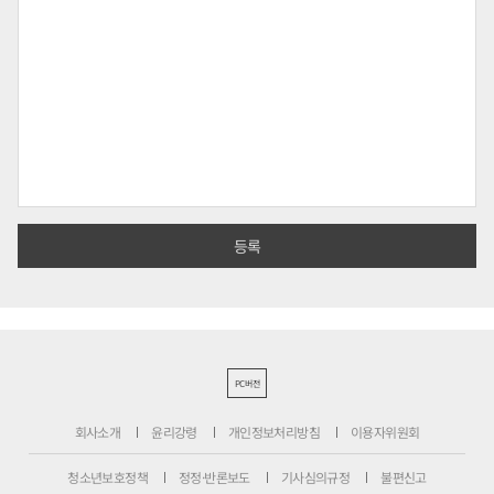
PC버전
회사소개
윤리강령
개인정보처리방침
이용자위원회
청소년보호정책
정정·반론보도
기사심의규정
불편신고