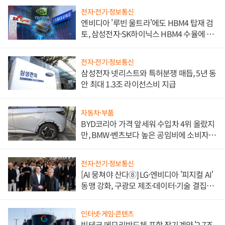
전자·전기·정보통신
엔비디아 '루빈 울트라'에도 HBM4 탑재 검
토, 삼성전자·SK하이닉스 HBM4 수율에 주
도권 갈린다
전자·전기·정보통신
삼성전자 넷리스트와 특허분쟁 매듭, 5년 동
안 최대 1.3조 라이선스비 지급
자동차·부품
BYD코리아 가격 앞세워 수입차 4위 올랐지
만, BMW·벤츠보다 높은 공임비에 소비자
불만 폭발
전자·전기·정보통신
[AI 뭉쳐야 산다⑧] LG·엔비디아 '피지컬 AI'
동맹 강화, 구광모 제조·데이터·기술 결집
해 종합 로보틱스 기업으로
인터넷·게임·콘텐츠
빅테크 메모리반도체 포함 장기계약 '2.7조