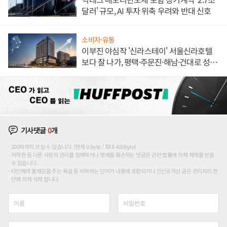
달러' 규모, AI 투자 위축 우려와 반대 신호
소비자·유통
이부진 야심작 '신라스테이' 서울신라호텔
보다 잘 나가, 평택·주문진·해남·건대로 성
장판 더 넓힌다
기사댓글
0
개
200자까지 쓰실 수 있습니다. (현재 0 byte / 최대 400byte)
저작권 등 다른 사람의 권리를 침해하거나 명예를 훼손하는 댓글은 관련 법률에 의해 제재를 받을
수 있습니다.
타인에게 불쾌감을 주는 욕설 등 비하하는 단어가 내용에 포함되거나 인신공격성 글은 관리자의 판
단에 의해 삭제 합니다.