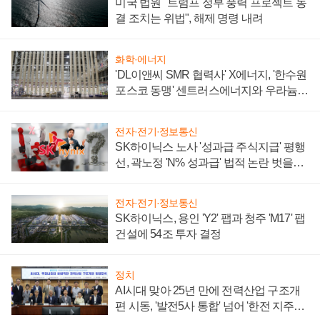
미국 법원 "트럼프 정부 풍력 프로젝트 동
결 조치는 위법", 해제 명령 내려
화학·에너지
'DL이앤씨 SMR 협력사' X에너지, '한수원
포스코 동맹' 센트러스에너지와 우라늄
계약 체결
전자·전기·정보통신
SK하이닉스 노사 '성과급 주식지급' 평행
선, 곽노정 'N% 성과급' 법적 논란 벗을지
주목
전자·전기·정보통신
SK하이닉스, 용인 'Y2' 팹과 청주 'M17' 팹
건설에 54조 투자 결정
정치
AI시대 맞아 25년 만에 전력산업 구조개
편 시동, '발전5사 통합' 넘어 '한전 지주사'