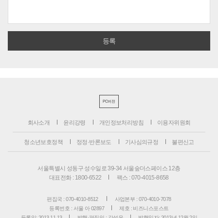
PC버전
회사소개
윤리강령
개인정보처리방침
이용자위원회
청소년보호정책
정정·반론보도
기사심의규정
불편신고
서울특별시 성동구 성수일로 39-34 서울숲더스페이스 12층
대표전화 : 1800-6522
팩스 : 070-4015-8658
편집국 : 070-4010-8512
사업본부 : 070-4010-7078
등록번호 : 서울 아 02897
제호 : 비즈니스포스트
등록일: 2013.11.13
발행·편집인 : 강석운
발행일자: 2013년 12월 2일