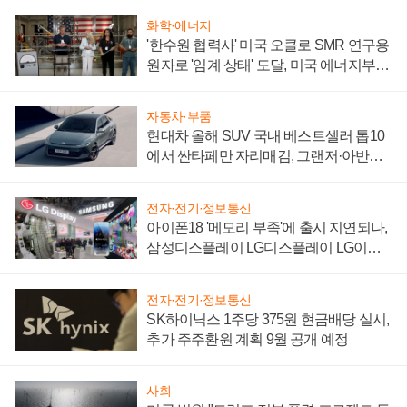
화학·에너지
'한수원 협력사' 미국 오클로 SMR 연구용
원자로 '임계 상태' 도달, 미국 에너지부
"중요한 이정표"
자동차·부품
현대차 올해 SUV 국내 베스트셀러 톱10
에서 싼타페만 자리매김, 그랜저·아반떼
'세단 쌍끌이'로 내수 방어
전자·전기·정보통신
아이폰18 '메모리 부족'에 출시 지연되나,
삼성디스플레이 LG디스플레이 LG이노
텍 '탈애플' 수익 다각화 속도
전자·전기·정보통신
SK하이닉스 1주당 375원 현금배당 실시,
추가 주주환원 계획 9월 공개 예정
사회