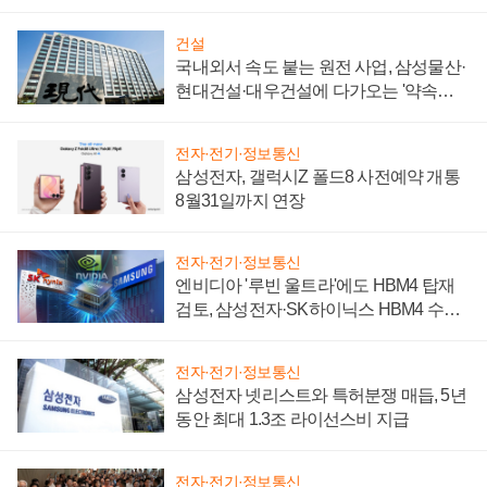
성 의문"
건설
국내외서 속도 붙는 원전 사업, 삼성물산·
현대건설·대우건설에 다가오는 '약속의
시간'
전자·전기·정보통신
삼성전자, 갤럭시Z 폴드8 사전예약 개통
8월31일까지 연장
전자·전기·정보통신
엔비디아 '루빈 울트라'에도 HBM4 탑재
검토, 삼성전자·SK하이닉스 HBM4 수율
에 주도권 갈린다
전자·전기·정보통신
삼성전자 넷리스트와 특허분쟁 매듭, 5년
동안 최대 1.3조 라이선스비 지급
전자·전기·정보통신