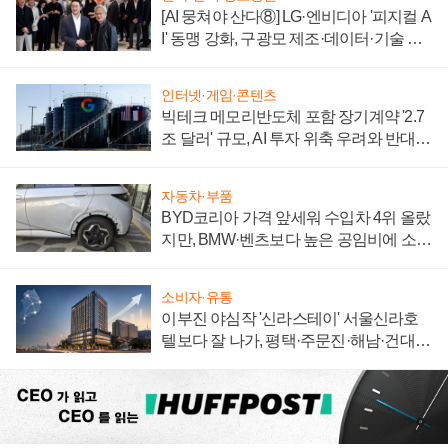
[AI 뭉쳐야 산다⑧] LG·엔비디아 '피지컬 A
I' 동맹 강화, 구광모 제조·데이터·기술 결
집해 종합 로보틱스 기업으로
인터넷·게임·콘텐츠
빅테크 메모리반도체 포함 장기계약 '2.7
조 달러' 규모, AI 투자 위축 우려와 반대
신호
자동차·부품
BYD코리아 가격 앞세워 수입차 4위 올랐
지만, BMW·벤츠보다 높은 공임비에 소비
자 불만 폭발
소비자·유통
이부진 야심작 '신라스테이' 서울신라호
텔보다 잘 나가, 평택·주문진·해남·건대로
성장판 더 넓힌다