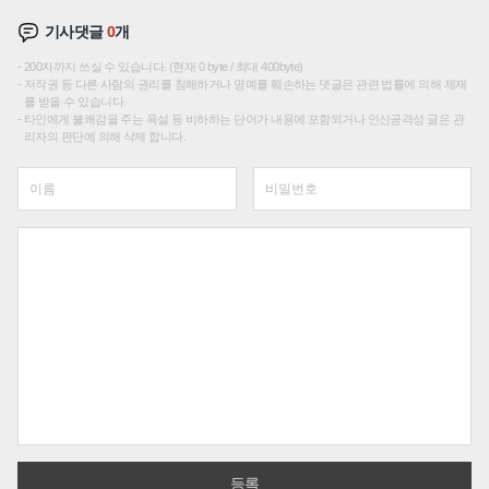
기사댓글
0
개
200자까지 쓰실 수 있습니다. (현재 0 byte / 최대 400byte)
저작권 등 다른 사람의 권리를 침해하거나 명예를 훼손하는 댓글은 관련 법률에 의해 제재
를 받을 수 있습니다.
타인에게 불쾌감을 주는 욕설 등 비하하는 단어가 내용에 포함되거나 인신공격성 글은 관
리자의 판단에 의해 삭제 합니다.