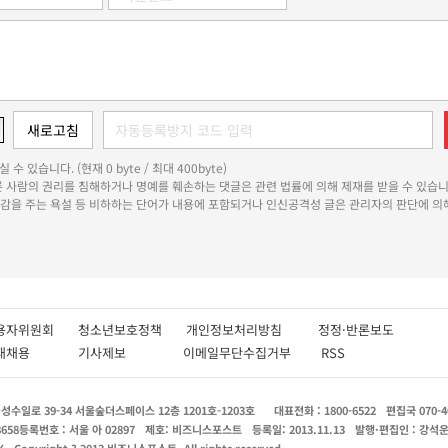
 수 있습니다. (현재 0 byte / 최대 400byte)
다른 사람의 권리를 침해하거나 명예를 훼손하는 댓글은 관련 법률에 의해 제재를 받을 수 있습니
쾌감을 주는 욕설 등 비하하는 단어가 내용에 포함되거나 인신공격성 글은 관리자의 판단에 의해
용자위원회
청소년보호정책
개인정보처리방침
정정·반론보도
인재채용
기사제보
이메일무단수집거부
RSS
수일로 39-34 서울숲더스페이스 12층 1201호-1203호
대표전화 : 1800-6522
편집국 070-4
8658
등록번호 : 서울 아 02897
제호: 비즈니스포스트
등록일: 2013.11.13
발행·편집인 : 강석
X
Copyright ? 2013 비즈니스포스트. All rights reserved.