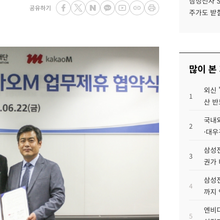
삼성전자 
공유하기
주가도 받칠
많이 본
외신 
1
산 반
국내외
2
·대우
삼성전
3
권가 
삼성전
4
까지
엔비디
5