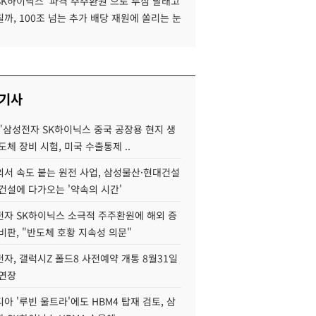
SK하이닉스 '파격 주주환원'으로 투심 달래고
까, 100조 넘는 추가 배당 재원에 쏠리는 눈
 기사
"삼성전자 SK하이닉스 중국 공장용 현지 생
도체 장비 시험, 미국 수출통제 ..
서 속도 붙는 원전 사업, 삼성물산·현대건설
건설에 다가오는 '약속의 시간'
자 SK하이닉스 소극적 주주환원에 해외 증
비판, "반도체 호황 지속성 의문"
자, 갤럭시Z 폴드8 사전예약 개통 8월31일
 연장
아 '루빈 울트라'에도 HBM4 탑재 검토, 삼