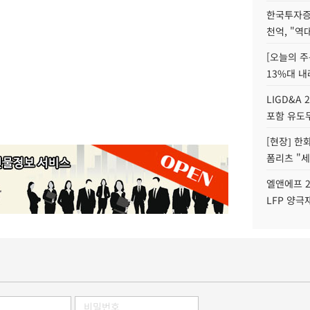
한국투자증
천억, "역
[오늘의 주
13%대 내
LIGD&A 
포함 유도무
[현장] 한
폼리츠 "세
엘앤에프 2
LFP 양극