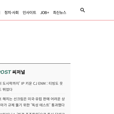
제
정치·사회
인사이트
JOB+
최신뉴스
씨저널
POST
 도시락까지' IP 키운 CJ ENM : 티빙도 웃
도 뛰었다
호 해치는 선크림은 미국·유럽 판매 어려운 상
콜마가 규제 뚫기 위한 '독성 테스트' 통과했다