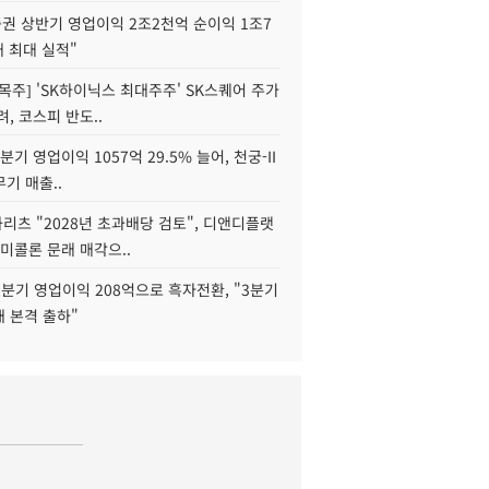
권 상반기 영업이익 2조2천억 순이익 1조7
대 최대 실적"
목주] 'SK하이닉스 최대주주' SK스퀘어 주가
려, 코스피 반도..
2분기 영업이익 1057억 29.5% 늘어, 천궁-II
기 매출..
화리츠 "2028년 초과배당 검토", 디앤디플랫
미콜론 문래 매각으..
분기 영업이익 208억으로 흑자전환, "3분기
재 본격 출하"