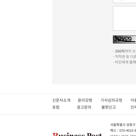
-
200자
까지 쓰실
- 저작권 등 
- 타인에게 불
신문사소개
윤리강령
기사심의규정
이
포럼
광고문의
불편신고
서울특별시 성동구 성
팩스 : 070-4015-
ISSN : 2636-171