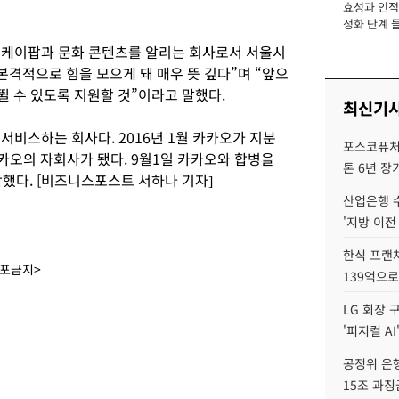
효성과 인적 
장
정화 단계 들
 케이팝과 문화 콘텐츠를 알리는 회사로서 서울시
격적으로 힘을 모으게 돼 매우 뜻 깊다”며 “앞으
뛸 수 있도록 지원할 것”이라고 말했다.
최신기
서비스하는 회사다. 2016년 1월 카카오가 지분
포스코퓨처엠
카카오의 자회사가 됐다. 9월1일 카카오와 합병을
톤 6년 장
했다. [비즈니스포스트 서하나 기자]
산업은행 
'지방 이전
한식 프랜
배포금지>
139억으로
LG 회장 
'피지컬 AI
공정위 은행
15조 과징