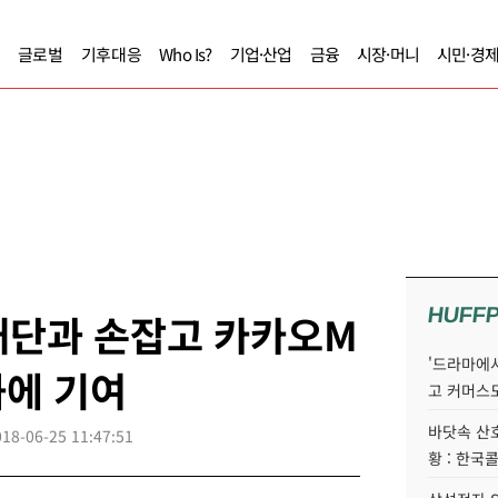
글로벌
기후대응
Who Is?
기업·산업
금융
시장·머니
시민·경
HUFF
재단과 손잡고 카카오M
'드라마에서
화에 기여
고 커머스
바닷속 산
018-06-25 11:47:51
황 : 한국