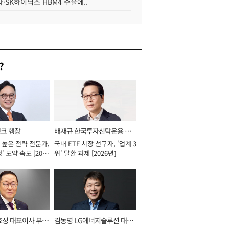
·SK하이닉스 HBM4 수율에..
?
뱅크 행장
배재규 한국투자신탁운용 대
 높은 전략 전문가,
국내 ETF 시장 선구자, '업계 3
표이사 사장
' 도약 속도 [2026
위' 탈환 과제 [2026년]
효성 대표이사 부회
김동명 LG에너지솔루션 대표