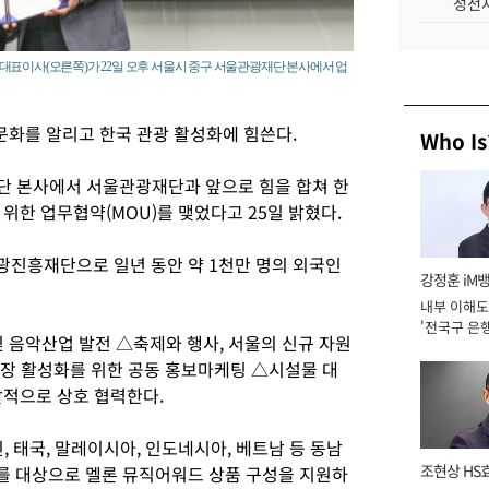
성전자
대표이사(오른쪽)가 22일 오후 서울시 중구 서울관광재단 본사에서 업
화를 알리고 한국 관광 활성화에 힘쓴다.
Who Is
단 본사에서 서울관광재단과 앞으로 힘을 합쳐 한
위한 업무협약(MOU)를 맺었다고 25일 밝혔다.
진흥재단으로 일년 동안 약 1천만 명의 외국인
강정훈 iM
내부 이해도
'전국구 은행
 음악산업 발전 △축제와 행사, 서울의 신규 자원
년]
장 활성화를 위한 공동 홍보마케팅 △시설물 대
괄적으로 상호 협력한다.
 태국, 말레이시아, 인도네시아, 베트남 등 동남
조현상 HS
사를 대상으로 멜론 뮤직어워드 상품 구성을 지원하