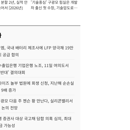
분할 2년, 실적 안
'기술중심' 구광모 힘실은 개발
이사 사장
어서 [2026년]
자 출신 첫 수장, 기술압도로
경쟁력 확보 사활 [2026년]
사
, 국내 배터리 제조사에 LFP 양극재 19만
기 공급 합의
수출입은행 기업은행 노조, 11일 여의도서
 반대' 결의대회
차이즈 놀부 법원에 회생 신청, 지난해 순손실
 9배 증가
구광모 다음 주 젠슨 황 만난다, 실리콘밸리서
' 논의 전망
 증권사 대상 국고채 담합 의혹 심의, 최대
금 가능성