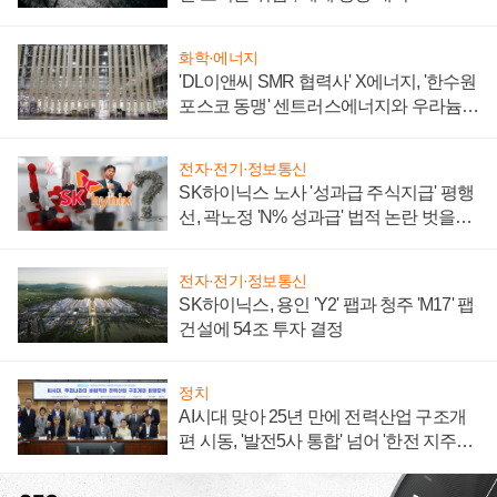
화학·에너지
'DL이앤씨 SMR 협력사' X에너지, '한수원
포스코 동맹' 센트러스에너지와 우라늄
계약 체결
전자·전기·정보통신
SK하이닉스 노사 '성과급 주식지급' 평행
선, 곽노정 'N% 성과급' 법적 논란 벗을지
주목
전자·전기·정보통신
SK하이닉스, 용인 'Y2' 팹과 청주 'M17' 팹
건설에 54조 투자 결정
정치
AI시대 맞아 25년 만에 전력산업 구조개
편 시동, '발전5사 통합' 넘어 '한전 지주사'
재편론도