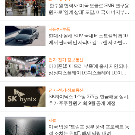
'한수원 협력사' 미국 오클로 SMR 연구용
원자로 '임계 상태' 도달, 미국 에너지부
"중요한 이정표"
자동차·부품
현대차 올해 SUV 국내 베스트셀러 톱10
에서 싼타페만 자리매김, 그랜저·아반떼
'세단 쌍끌이'로 내수 방어
전자·전기·정보통신
아이폰18 '메모리 부족'에 출시 지연되나,
삼성디스플레이 LG디스플레이 LG이노
텍 '탈애플' 수익 다각화 속도
전자·전기·정보통신
SK하이닉스 1주당 375원 현금배당 실시,
추가 주주환원 계획 9월 공개 예정
사회
미국 법원 "트럼프 정부 풍력 프로젝트 동
결 조치는 위법", 해제 명령 내려