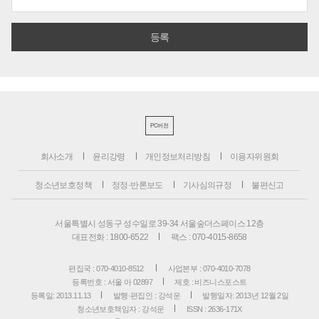
PC버전
회사소개
윤리강령
개인정보처리방침
이용자위원회
청소년보호정책
정정·반론보도
기사심의규정
불편신고
서울특별시 성동구 성수일로 39-34 서울숲더스페이스 12층
대표전화 : 1800-6522
팩스 : 070-4015-8658
편집국 : 070-4010-8512
사업본부 : 070-4010-7078
등록번호 : 서울 아 02897
제호 : 비즈니스포스트
등록일: 2013.11.13
발행·편집인 : 강석운
발행일자: 2013년 12월 2일
청소년보호책임자 : 강석운
ISSN : 2636-171X