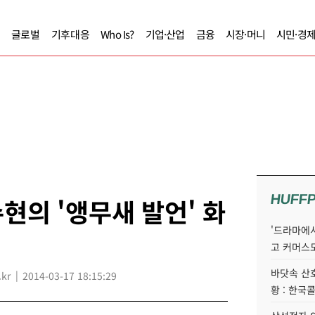
글로벌
기후대응
Who Is?
기업·산업
금융
시장·머니
시민·경
HUFF
현의 '앵무새 발언' 화
'드라마에서
고 커머스
바닷속 산
kr
2014-03-17 18:15:29
황 : 한국