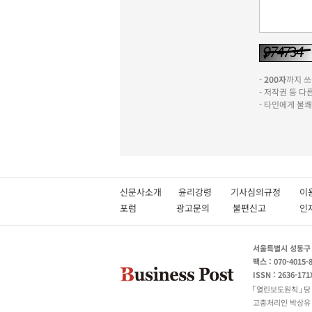
-
200자
까지 쓰실
- 저작권 등 
- 타인에게 불
신문사소개
윤리강령
기사심의규정
이
포럼
광고문의
불편신고
서울특별시 성동구 성
팩스 : 070-4015-
ISSN : 2636-171
열린보도원칙
당
고충처리인 박상유 180