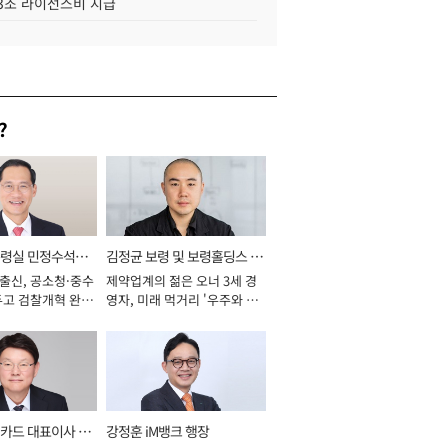
.3조 라이선스비 지급
?
통령실 민정수석비
김정균 보령 및 보령홀딩스 대
 출신, 공소청·중수
제약업계의 젊은 오너 3세 경
표이사 사장
두고 검찰개혁 완수
영자, 미래 먹거리 '우주와 헬
년]
스케어' 공들여 [2026년]
카드 대표이사 사
강정훈 iM뱅크 행장