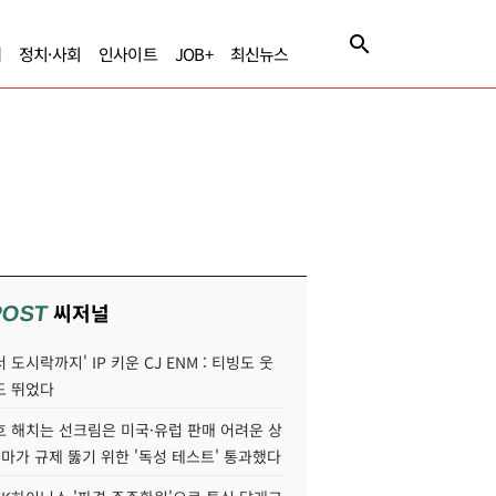
제
정치·사회
인사이트
JOB+
최신뉴스
씨저널
POST
 도시락까지' IP 키운 CJ ENM : 티빙도 웃
도 뛰었다
호 해치는 선크림은 미국·유럽 판매 어려운 상
콜마가 규제 뚫기 위한 '독성 테스트' 통과했다