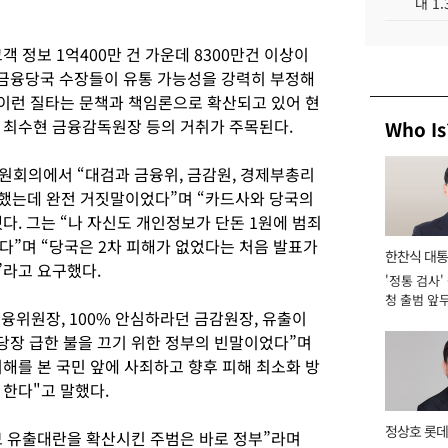
대 1
객 정보 1억400만 건 가운데 8300만건 이상이
금융당국 수장들이 유통 가능성을 강력히 부정해
 이런 질타는 문책과 책임론으로 확산되고 있어 현
 최수현 금융감독원장 등의 거취가 주목된다.
Who Is
원회의에서 “대검과 금융위, 금감원, 경제부총리
 했는데 완전 거짓말이었다”며 “카드사와 당국의
. 그는 “나 자신도 개인정보가 단돈 1원에 범죄
다”며 “당국은 2차 피해가 없었다는 처음 발표가
한찬식 대
”라고 요구했다.
'정통 검사'
서관
청 출범 앞
융위원장, 100% 안심하라던 금감원장, 유출이
맡아 [2026
장 급한 불을 끄기 위한 정부의 빈말이었다”며
해를 본 국민 앞에 사죄하고 향후 피해 최소화 방
 한다"고 말했다.
정상호 롯데
 유출대란을 확산시킨 주범은 바로 정부”라며