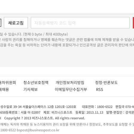
 수 있습니다. (현재 0 byte / 최대 400byte)
다른 사람의 권리를 침해하거나 명예를 훼손하는 댓글은 관련 법률에 의해 제재를 받을 수 있습니
쾌감을 주는 욕설 등 비하하는 단어가 내용에 포함되거나 인신공격성 글은 관리자의 판단에 의해
용자위원회
청소년보호정책
개인정보처리방침
정정·반론보도
인재채용
기사제보
이메일무단수집거부
RSS
수일로 39-34 서울숲더스페이스 12층 1201호-1203호
대표전화 : 1800-6522
편집국 070-4
8658
등록번호 : 서울 아 02897
제호: 비즈니스포스트
등록일: 2013.11.13
발행·편집인 : 강석
X
Copyright ? 2013 비즈니스포스트. All rights reserved.
 매체는 독자와 취재원 등 뉴스이용자의 권리 보장을 위해 반론이나 정정보도, 추후보도를 요청할 수 
0-6522 bspost@businesspost.co.kr