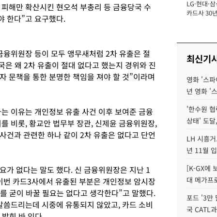
LG·현대·삼
장
피해만 확산시킨 현오석 부총리 등 금융당국 수
카드사 30년
 한다”고 요구했다.
에 '초집중' 
금융위원장 등이 모두 앵무새처럼 2차 유출은 절
최신기
은 왜 2차 유출이 절대 없다고 했는지 경위와 진
자 문책을 통한 분명한 책임을 져야 할 것”이라며
영화 '스파
년 영화 '
'한수원 협
하는 이유는 개인정보 유출 사건 이후 보여준 금융
상태' 도달,
를 비롯, 황교안 법무부 장관, 신제윤 금융위원장,
사건과 관련한 하나 같이 2차 유출은 없다고 단언
LH 시흥거
년 11월 
[K-GX에
가 없다는 말도 했다. 신 금융위원장은 지난 1
대 메가프
이번 카드3사에서 유출된 부분은 개인정보 암시장
드를 굳이 바꿀 필요는 없다고 생각한다”고 말했다.
포드 '3만
말씀드리는데 시중에 유통되지 않았고, 카드 소비
국 CATL과
밝힌 바 있다.