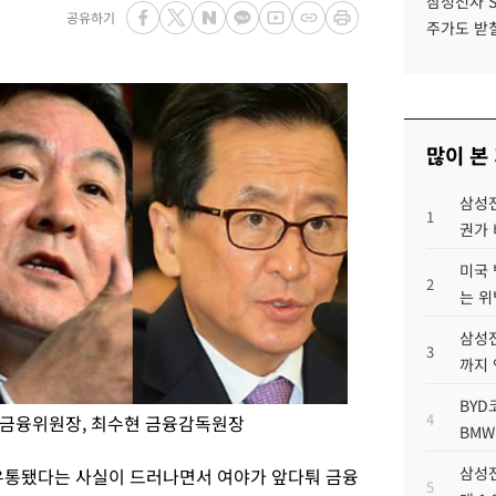
삼성전자 
공유하기
주가도 받칠
많이 본
삼성전
1
권가 
미국 
2
는 위
삼성전
3
까지
BYD
4
윤 금융위원장, 최수현 금융감독원장
BMW
삼성전
유통됐다는 사실이 드러나면서 여야가 앞다퉈 금융
5