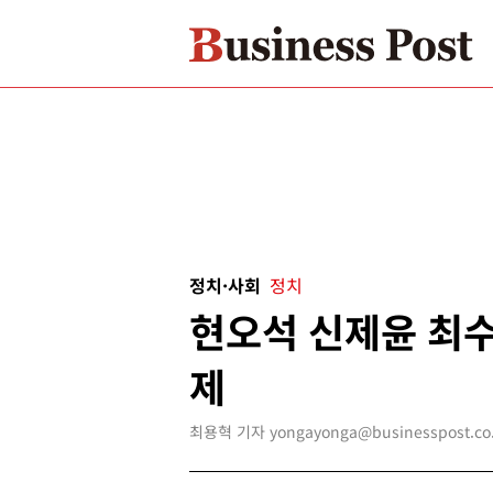
정치·사회
정치
현오석 신제윤 최수
제
최용혁 기자 yongayonga@businesspost.co.