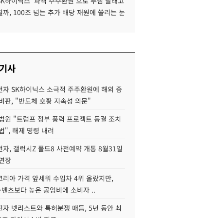
SK하이닉스 '파격 주주환원'으로 투심 달래고
까, 100조 넘는 추가 배당 재원에 쏠리는 눈
 기사
자 SK하이닉스 소극적 주주환원에 해외 증
비판, "반도체 호황 지속성 의문"
법원 "트럼프 정부 풍력 프로젝트 동결 조치
법", 해제 명령 내려
자, 갤럭시Z 폴드8 사전예약 개통 8월31일
 연장
코리아 가격 앞세워 수입차 4위 올랐지만,
·벤츠보다 높은 공임비에 소비자 ..
자 넷리스트와 특허분쟁 매듭, 5년 동안 최