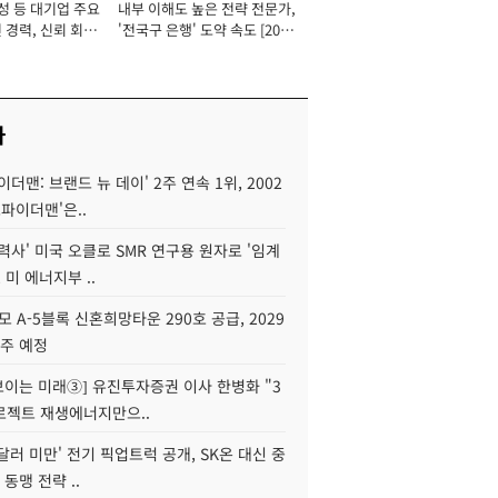
성 등 대기업 주요
내부 이해도 높은 전략 전문가,
 경력, 신뢰 회복
'전국구 은행' 도약 속도 [2026
[2026년]
년]
사
이더맨: 브랜드 뉴 데이' 2주 연속 1위, 2002
스파이더맨'은..
력사' 미국 오클로 SMR 연구용 원자로 '임계
 미 에너지부 ..
모 A-5블록 신혼희망타운 290호 공급, 2029
입주 예정
 보이는 미래③] 유진투자증권 이사 한병화 "3
로젝트 재생에너지만으..
 달러 미만' 전기 픽업트럭 공개, SK온 대신 중
 동맹 전략 ..