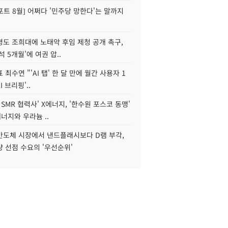
트 8월] 어쩌다 '민주당 망한다'는 말까지
병도 조희대에 노태악 후임 제청 공개 촉구,
석 5개월'에 여권 압..
 최수연 "'AI 탭' 한 달 만에 월간 사용자 1
I 브리핑'..
 SMR 협력사' X에너지, '한수원 포스코 동맹'
너지와 우라늄 ..
리반도체 시장에서 낸드플래시보다 D램 부각,
 선점 수요의 '우선순위'