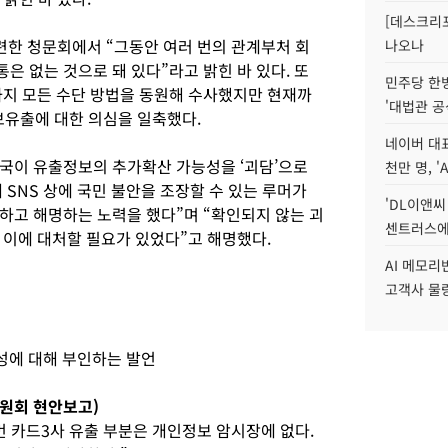
[데스크리포
련한 청문회에서 “그동안 여러 번의 관계부처 회
나오나
 없는 것으로 돼 있다”라고 밝힌 바 있다. 또
민주당 한
지 모든 수단 방법을 동원해 수사했지만 현재까
'대법관 공
보유출에 대한 의심을 일축했다.
네이버 대표
국이 유출정보의 추가확산 가능성을 ‘괴담’으로
천만 명, 'A
SNS 상에 국민 불안을 조장할 수 있는 루머가
'DL이앤씨
하고 해명하는 노력을 했다”며 “확인되지 않는 괴
센트러스에
 이에 대처할 필요가 있었다”고 해명했다.
AI 메모
고객사 물량
성에 대해 부인하는 발언
위원회 현안보고)
번 카드3사 유출 부분은 개인정보 암시장에 없다.