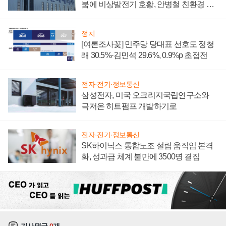
붐에 비상발전기 호황, 안병철 친환경 에
너지 발전전문기업 향한다
정치
[여론조사꽃] 민주당 당대표 선호도 정청
래 30.5%·김민석 29.6%, 0.9%p 초접전
전자·전기·정보통신
삼성전자, 미국 오크리지국립연구소와
극저온 히트펌프 개발하기로
전자·전기·정보통신
SK하이닉스 통합노조 설립 움직임 본격
화, 성과급 체계 불만에 3500명 결집
기사댓글
0
개