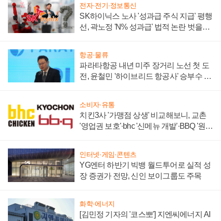
전자·전기·정보통신
SK하이닉스 노사 '성과급 주식 지급' 평행
선, 곽노정 'N% 성과급' 법적 논란 벗을지
주목
항공·물류
파라타항공 내년 미주 장거리 노선 첫 도
전, 윤철민 '하이브리드 항공사' 승부수 통
할까
소비자·유통
치킨3사 '가맹점 상생' 비교해보니, 교촌
'영업권 보호'·bhc '신메뉴 개발'·BBQ '원가
부담'
인터넷·게임·콘텐츠
YG엔터 하반기 빅뱅 월드투어로 실적 성
장 증권가 전망, 신인 보이그룹도 주목
화학·에너지
[김민정 기자의 '코스뽀'] 지엔씨에너지 AI