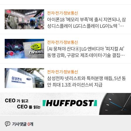
쌍끌이'로 내수 방어
전자·전기·정보통신
아이폰18 '메모리 부족'에 출시 지연되나, 삼
성디스플레이 LG디스플레이 LG이노텍 '탈
애플' 수익 다각화 속도
전자·전기·정보통신
[AI 뭉쳐야 산다⑧] LG·엔비디아 '피지컬 AI'
동맹 강화, 구광모 제조·데이터·기술 결집
해 종합 로보틱스 기업으로
전자·전기·정보통신
삼성전자 넷리스트와 특허분쟁 매듭, 5년 동
안 최대 1.3조 라이선스비 지급
기사댓글
0
개