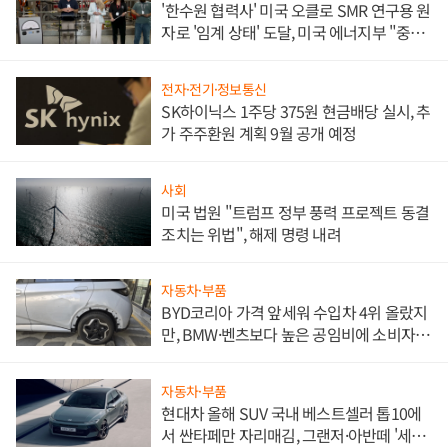
'한수원 협력사' 미국 오클로 SMR 연구용 원
자로 '임계 상태' 도달, 미국 에너지부 "중요
한 이정표"
전자·전기·정보통신
SK하이닉스 1주당 375원 현금배당 실시, 추
가 주주환원 계획 9월 공개 예정
사회
미국 법원 "트럼프 정부 풍력 프로젝트 동결
조치는 위법", 해제 명령 내려
자동차·부품
BYD코리아 가격 앞세워 수입차 4위 올랐지
만, BMW·벤츠보다 높은 공임비에 소비자
불만 폭발
자동차·부품
현대차 올해 SUV 국내 베스트셀러 톱10에
서 싼타페만 자리매김, 그랜저·아반떼 '세단