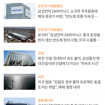
전자·전기·정보통신
삼성전자 SK하이닉스 소극적 주주환원에
해외 증권가 비판, "반도체 호황 지속성 의
문"
전자·전기·정보통신
로이터 "삼성전자 SK하이닉스 중국 공장용
현지 생산 반도체 장비 시험, 미국 수출통제
대비"
건설
원전 건설 국내외서 속도 붙어, 삼성물산·현
대건설·대우건설에 다가오는 '약속의 시간'
사회
미국 법원 "트럼프 정부 풍력 프로젝트 동결
조치는 위법", 해제 명령 내려
화학·에너지