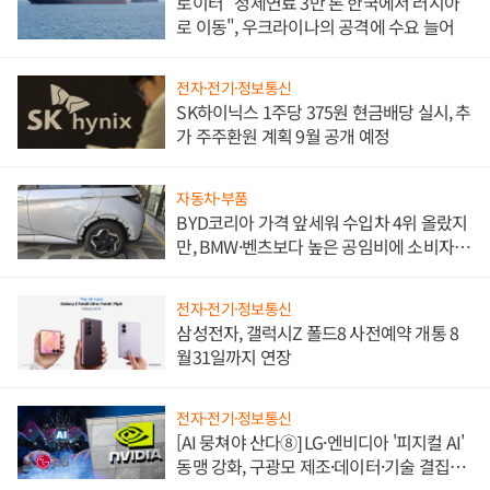
로이터 "정제연료 3만 톤 한국에서 러시아
로 이동", 우크라이나의 공격에 수요 늘어
전자·전기·정보통신
SK하이닉스 1주당 375원 현금배당 실시, 추
가 주주환원 계획 9월 공개 예정
자동차·부품
BYD코리아 가격 앞세워 수입차 4위 올랐지
만, BMW·벤츠보다 높은 공임비에 소비자
불만 폭발
전자·전기·정보통신
삼성전자, 갤럭시Z 폴드8 사전예약 개통 8
월31일까지 연장
전자·전기·정보통신
[AI 뭉쳐야 산다⑧] LG·엔비디아 '피지컬 AI'
동맹 강화, 구광모 제조·데이터·기술 결집