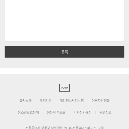
PC버전
회사소개
윤리강령
개인정보처리방침
이용자위원회
청소년보호정책
정정·반론보도
기사심의규정
불편신고
서울특별시 성동구 성수일로 39-34 서울숲더스페이스 12층