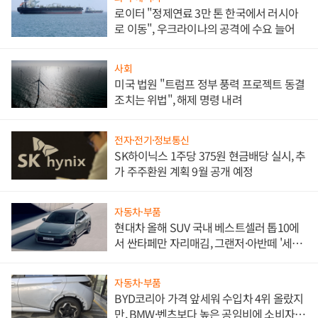
로이터 "정제연료 3만 톤 한국에서 러시아
로 이동", 우크라이나의 공격에 수요 늘어
사회
미국 법원 "트럼프 정부 풍력 프로젝트 동결
조치는 위법", 해제 명령 내려
전자·전기·정보통신
SK하이닉스 1주당 375원 현금배당 실시, 추
가 주주환원 계획 9월 공개 예정
자동차·부품
현대차 올해 SUV 국내 베스트셀러 톱10에
서 싼타페만 자리매김, 그랜저·아반떼 '세단
쌍끌이'로 내수 방어
자동차·부품
BYD코리아 가격 앞세워 수입차 4위 올랐지
만, BMW·벤츠보다 높은 공임비에 소비자