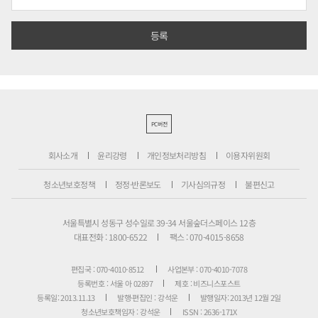
PC버전
회사소개
윤리강령
개인정보처리방침
이용자위원회
청소년보호정책
정정·반론보도
기사심의규정
불편신고
서울특별시 성동구 성수일로 39-34 서울숲더스페이스 12층
대표전화 : 1800-6522
팩스 : 070-4015-8658
편집국 : 070-4010-8512
사업본부 : 070-4010-7078
등록번호 : 서울 아 02897
제호 : 비즈니스포스트
등록일: 2013.11.13
발행·편집인 : 강석운
발행일자: 2013년 12월 2일
청소년보호책임자 : 강석운
ISSN : 2636-171X