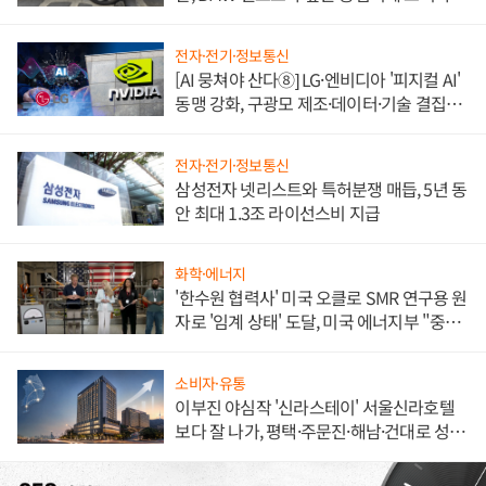
불만 폭발
전자·전기·정보통신
[AI 뭉쳐야 산다⑧] LG·엔비디아 '피지컬 AI'
동맹 강화, 구광모 제조·데이터·기술 결집
해 종합 로보틱스 기업으로
전자·전기·정보통신
삼성전자 넷리스트와 특허분쟁 매듭, 5년 동
안 최대 1.3조 라이선스비 지급
화학·에너지
'한수원 협력사' 미국 오클로 SMR 연구용 원
자로 '임계 상태' 도달, 미국 에너지부 "중요
한 이정표"
소비자·유통
이부진 야심작 '신라스테이' 서울신라호텔
보다 잘 나가, 평택·주문진·해남·건대로 성
장판 더 넓힌다