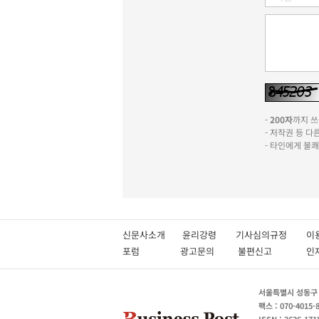
-
200자
까지 쓰실
- 저작권 등 
- 타인에게 불
신문사소개
윤리강령
기사심의규정
이
포럼
광고문의
불편신고
서울특별시 성동구 성
팩스 : 070-4015-
ISSN : 2636-171