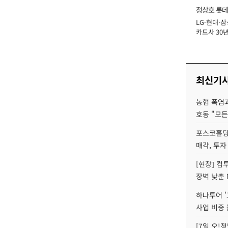
정상호 롯데
LG·현대·삼
장
카드사 30년
에 '초집중' 
최신기
농협 폭염과
호동 "모든
포스코홀딩
매각, 투자
[현장] 컴
장벽 낮춘 
하나투어 '
사업 비중 
[7일 오!