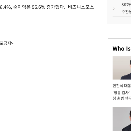
SK하
68.4%, 순이익은 96.6% 증가했다. [비즈니스포스
5
주환원
배포금지>
Who Is
한찬식 대
'정통 검사'
서관
청 출범 앞
맡아 [2026