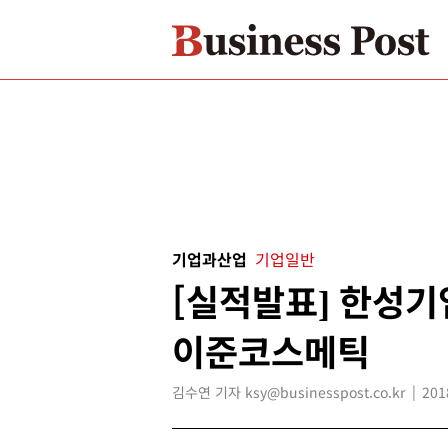
기업과산업
기업일반
[실적발표] 한성기
이준코스메틱
김수연 기자 ksy@businesspost.co.kr
201