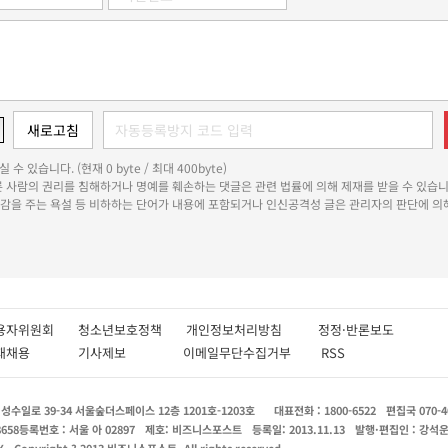
 수 있습니다. (현재 0 byte / 최대 400byte)
다른 사람의 권리를 침해하거나 명예를 훼손하는 댓글은 관련 법률에 의해 제재를 받을 수 있습니
쾌감을 주는 욕설 등 비하하는 단어가 내용에 포함되거나 인신공격성 글은 관리자의 판단에 의해
용자위원회
청소년보호정책
개인정보처리방침
정정·반론보도
인재채용
기사제보
이메일무단수집거부
RSS
수일로 39-34 서울숲더스페이스 12층 1201호-1203호
대표전화 : 1800-6522
편집국 070-4
8658
등록번호 : 서울 아 02897
제호: 비즈니스포스트
등록일: 2013.11.13
발행·편집인 : 강석
X
Copyright ? 2013 비즈니스포스트. All rights reserved.