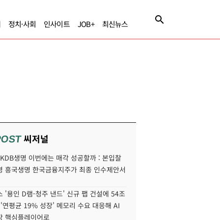
제
정치·사회
인사이트
JOB+
최신뉴스
씨저널
POST
' KDB생명 이번에는 매각 성공할까 : 본입찰
명 흥국생명 한국금융지주가 최종 인수제안서
 '용인 D램-청주 낸드' 신규 팹 건설에 54조
 '연평균 19% 성장' 메모리 수요 대응해 AI
장 핵심플레이어로