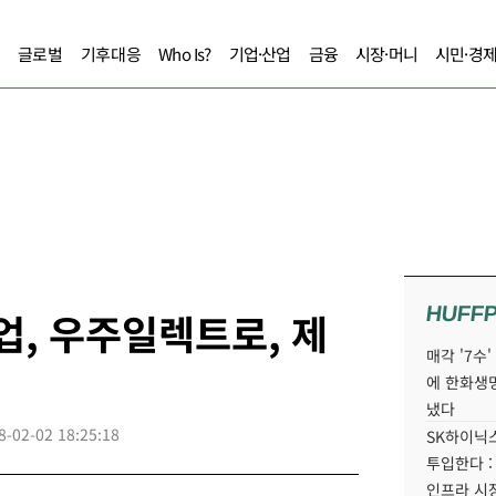
글로벌
기후대응
Who Is?
기업·산업
금융
시장·머니
시민·경
HUFF
업, 우주일렉트로, 제
매각 '7수
에 한화생
냈다
8-02-02 18:25:18
SK하이닉스
투입한다 :
인프라 시