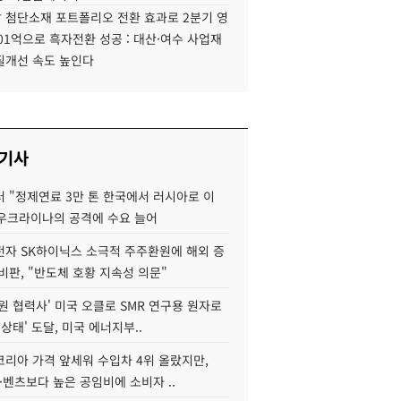
 첨단소재 포트폴리오 전환 효과로 2분기 영
01억으로 흑자전환 성공 : 대산·여수 사업재
질개선 속도 높인다
 기사
 "정제연료 3만 톤 한국에서 러시아로 이
 우크라이나의 공격에 수요 늘어
자 SK하이닉스 소극적 주주환원에 해외 증
비판, "반도체 호황 지속성 의문"
원 협력사' 미국 오클로 SMR 연구용 원자로
 상태' 도달, 미국 에너지부..
코리아 가격 앞세워 수입차 4위 올랐지만,
·벤츠보다 높은 공임비에 소비자 ..