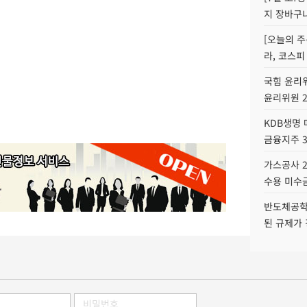
지 장바구
[오늘의 주
라, 코스피
국힘 윤리위
윤리위원 
KDB생명
금융지주 
가스공사 2
수용 미수금
반도체공학
된 규제가 