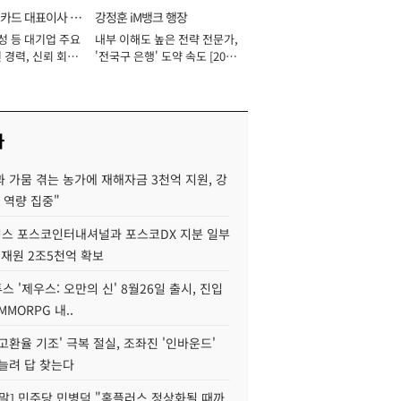
카드 대표이사 사
강정훈 iM뱅크 행장
성 등 대기업 주요
내부 이해도 높은 전략 전문가,
 경력, 신뢰 회복
'전국구 은행' 도약 속도 [2026
[2026년]
년]
사
 가뭄 겪는 농가에 재해자금 3천억 지원, 강
 역량 집중"
스 포스코인터내셔널과 포스코DX 지분 일부
 재원 2조5천억 확보
투스 '제우스: 오만의 신' 8월26일 출시, 진입
MMORPG 내..
고환율 기조' 극복 절실, 조좌진 '인바운드'
늘려 답 찾는다
정말] 민주당 민병덕 "홈플러스 정상화될 때까