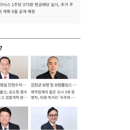
이닉스 1주당 375원 현금배당 실시, 추가 주
 계획 9월 공개 예정
?
통령실 민정수석비
김정균 보령 및 보령홀딩스 대
 출신, 공소청·중수
제약업계의 젊은 오너 3세 경
표이사 사장
두고 검찰개혁 완수
영자, 미래 먹거리 '우주와 헬
년]
스케어' 공들여 [2026년]