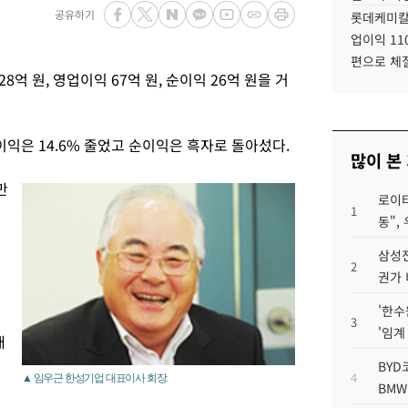
공유하기
롯데케미칼
업이익 11
편으로 체
억 원, 영업이익 67억 원, 순이익 26억 원을 거
이익은 14.6% 줄었고 순이익은 흑자로 돌아섰다.
많이 본
만
로이터
1
동",
삼성전
2
권가 
'한수
3
'임계
매
BYD
4
▲ 임우근 한성기업 대표이사 회장.
BMW