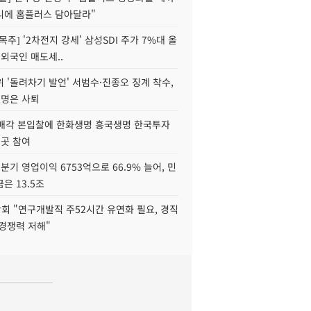
니에 홈플러스 담아달라"
목주] '2차전지 강세' 삼성SDI 주가 7%대 올
 외국인 매도세..
 '돌려차기 발언' 서범수·진종오 징계 착수,
2명은 사퇴
 매각 본입찰에 한화생명 흥국생명 한국투자
3곳 참여
분기 영업이익 6753억으로 66.9% 늘어, 민
은 13.5조
회 "연구개발직 주52시간 유연화 필요, 경직
경쟁력 저해"