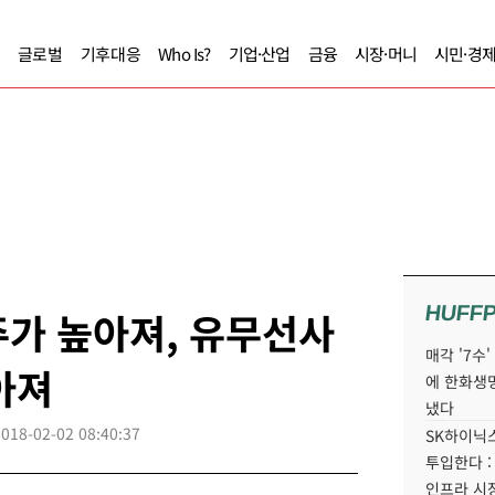
글로벌
기후대응
Who Is?
기업·산업
금융
시장·머니
시민·경
HUFF
가 높아져, 유무선사
매각 '7수
아져
에 한화생
냈다
2018-02-02 08:40:37
SK하이닉스
투입한다 :
인프라 시