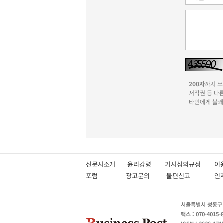
-
200자
까지 쓰실
- 저작권 등 
- 타인에게 불
신문사소개
윤리강령
기사심의규정
이
포럼
광고문의
불편신고
서울특별시 성동구 성
팩스 : 070-4015-
ISSN : 2636-171