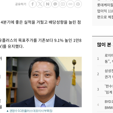
공유하기
롯데케미칼
업이익 11
편으로 체
 4분기에 좋은 실적을 거뒀고 배당성향을 늘린 점
플러스의 목표주가를 기존보다 9.1% 높인 1만8
많이 본
Y)를 유지했다.
로이터
거
1
동",
삼성전
2
의
권가 
'한수
3
'임계
로
BYD
4
을
BMW
▲ 권영수 LG유플러스 대표이사 부회장.
,