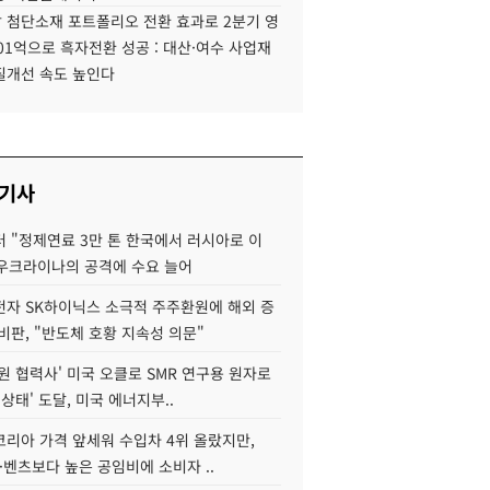
 첨단소재 포트폴리오 전환 효과로 2분기 영
01억으로 흑자전환 성공 : 대산·여수 사업재
질개선 속도 높인다
 기사
 "정제연료 3만 톤 한국에서 러시아로 이
 우크라이나의 공격에 수요 늘어
자 SK하이닉스 소극적 주주환원에 해외 증
비판, "반도체 호황 지속성 의문"
원 협력사' 미국 오클로 SMR 연구용 원자로
 상태' 도달, 미국 에너지부..
코리아 가격 앞세워 수입차 4위 올랐지만,
·벤츠보다 높은 공임비에 소비자 ..