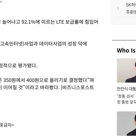
SK하
5
주환원
 늘어나고 92.1%에 이르는 LTE 보급률에 힘입어
·초고속인터넷)사업과 데이터사업의 성장 덕에
Who Is
정적으로 평가됐다.
 350원에서 400원으로 올리기로 결정했다”며
이 이어질 것”이라고 바라봤다. [비즈니스포스트
한찬식 대
'정통 검사'
서관
청 출범 앞
맡아 [2026
배포금지>