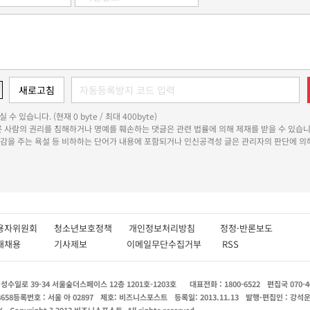
 수 있습니다. (현재 0 byte / 최대 400byte)
다른 사람의 권리를 침해하거나 명예를 훼손하는 댓글은 관련 법률에 의해 제재를 받을 수 있습니
쾌감을 주는 욕설 등 비하하는 단어가 내용에 포함되거나 인신공격성 글은 관리자의 판단에 의해
용자위원회
청소년보호정책
개인정보처리방침
정정·반론보도
인재채용
기사제보
이메일무단수집거부
RSS
수일로 39-34 서울숲더스페이스 12층 1201호-1203호
대표전화 : 1800-6522
편집국 070-4
8658
등록번호 : 서울 아 02897
제호: 비즈니스포스트
등록일: 2013.11.13
발행·편집인 : 강석
X
Copyright ? 2013 비즈니스포스트. All rights reserved.