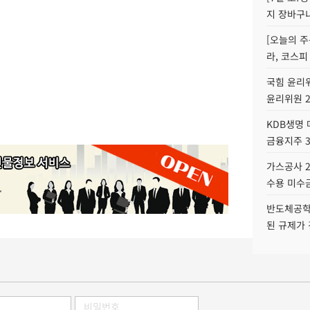
지 장바구
[오늘의 주
라, 코스피
국힘 윤리위
윤리위원 
KDB생명
금융지주 
가스공사 2
수용 미수금
반도체공학
된 규제가 