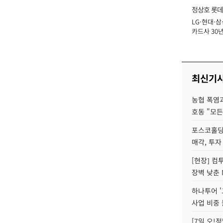
정상호 롯데
LG·현대·삼
장
카드사 30년
에 '초집중' 
최신기
농협 폭염과
호동 "모든
포스코홀딩
매각, 투자
[현장] 컴
장벽 낮춘 
하나투어 '
사업 비중 
[7일 오!