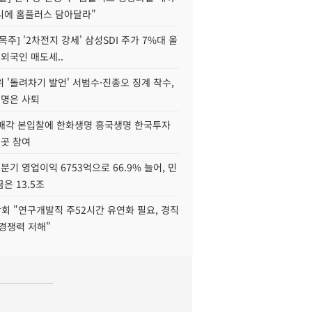
니에 홈플러스 담아달라"
목주] '2차전지 강세' 삼성SDI 주가 7%대 올
 외국인 매도세..
 '돌려차기 발언' 서범수·진종오 징계 착수,
2명은 사퇴
 매각 본입찰에 한화생명 흥국생명 한국투자
3곳 참여
분기 영업이익 6753억으로 66.9% 늘어, 민
은 13.5조
회 "연구개발직 주52시간 유연화 필요, 경직
경쟁력 저해"