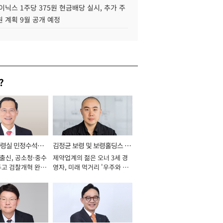
이닉스 1주당 375원 현금배당 실시, 추가 주
 계획 9월 공개 예정
?
통령실 민정수석비
김정균 보령 및 보령홀딩스 대
 출신, 공소청·중수
제약업계의 젊은 오너 3세 경
표이사 사장
두고 검찰개혁 완수
영자, 미래 먹거리 '우주와 헬
년]
스케어' 공들여 [2026년]