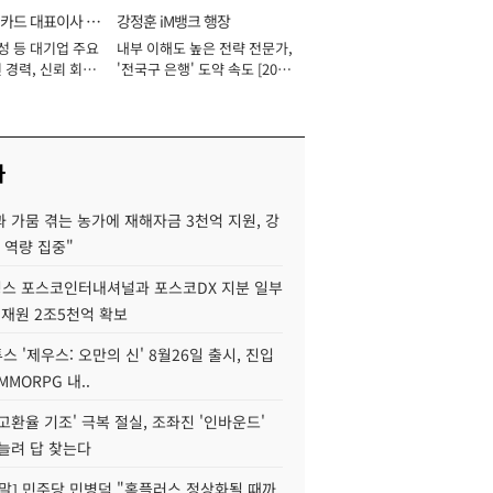
카드 대표이사 사
강정훈 iM뱅크 행장
성 등 대기업 주요
내부 이해도 높은 전략 전문가,
 경력, 신뢰 회복
'전국구 은행' 도약 속도 [2026
[2026년]
년]
사
 가뭄 겪는 농가에 재해자금 3천억 지원, 강
 역량 집중"
스 포스코인터내셔널과 포스코DX 지분 일부
 재원 2조5천억 확보
투스 '제우스: 오만의 신' 8월26일 출시, 진입
MMORPG 내..
고환율 기조' 극복 절실, 조좌진 '인바운드'
늘려 답 찾는다
정말] 민주당 민병덕 "홈플러스 정상화될 때까