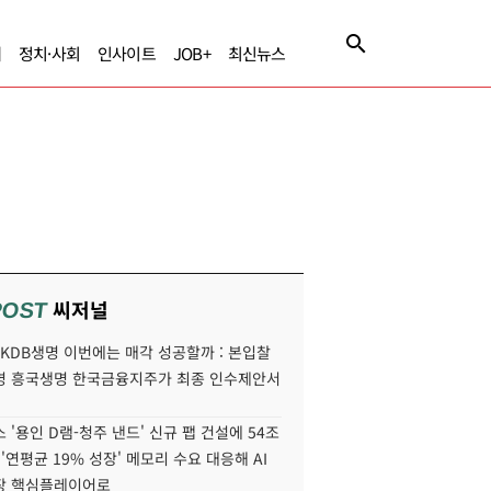
제
정치·사회
인사이트
JOB+
최신뉴스
씨저널
POST
' KDB생명 이번에는 매각 성공할까 : 본입찰
명 흥국생명 한국금융지주가 최종 인수제안서
 '용인 D램-청주 낸드' 신규 팹 건설에 54조
 '연평균 19% 성장' 메모리 수요 대응해 AI
장 핵심플레이어로