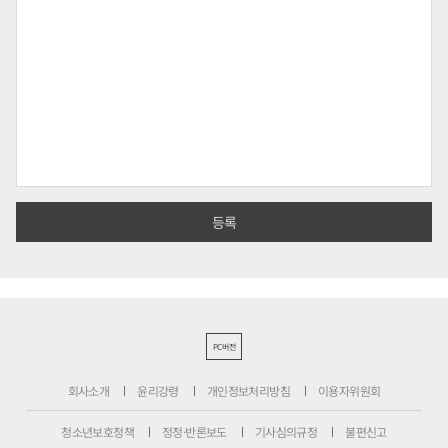
PC버전
회사소개
윤리강령
개인정보처리방침
이용자위원회
청소년보호정책
정정·반론보도
기사심의규정
불편신고