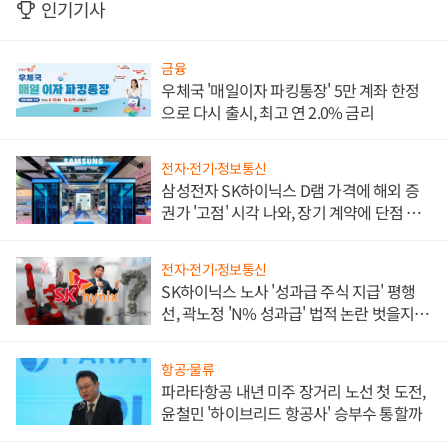
인기기사
금융
우체국 '매일이자 파킹통장' 5만 계좌 한정
으로 다시 출시, 최고 연 2.0% 금리
전자·전기·정보통신
삼성전자 SK하이닉스 D램 가격에 해외 증
권가 '고점' 시각 나와, 장기 계약에 단점 부
각
전자·전기·정보통신
SK하이닉스 노사 '성과급 주식 지급' 평행
선, 곽노정 'N% 성과급' 법적 논란 벗을지 주
목
항공·물류
파라타항공 내년 미주 장거리 노선 첫 도전,
윤철민 '하이브리드 항공사' 승부수 통할까