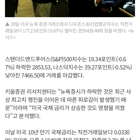
▲ 29일 미국 뉴욕 증권거래소에서 다우존스30산업평균지수는 직전거
래일보다 177.23포인트(-0.67%) 떨어진 2만6439.48에 장을 마쳤다. <뉴
시스>
스탠더드앤드푸어스(S&P)500지수는 19.34포인트(-0.6
7%) 하락한 2853.53, 나스닥지수는 39.27포인트(-0.52%)
낮아진 7466.50에 거래를 마감했다.
키움증권 리서치센터는 “뉴욕증시가 하락한 것은 최근 사
상 최고치 행진을 이어온 데 따른 피로감이 발생했기 때
문”이라며 “미국 국채 금리가 상승한 것도 영향을 끼쳤
다”고 분석했다.
이날 미국 10년 만기 국채금리는 직전거래일보다 0.0330