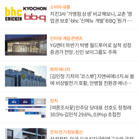
소비자·유통
치킨3사 '가맹점 상생' 비교해보니, 교촌 '영
업권 보호'·bhc '신메뉴 개발'·BBQ '원가 부
담'
인터넷·게임·콘텐츠
YG엔터 하반기 빅뱅 월드투어로 실적 성장
증권가 전망, 신인 보이그룹도 주목
화학·에너지
[김민정 기자의 '코스뽀'] 지엔씨에너지 AI 붐
에 비상발전기 호황, 안병철 친환경 에너지
발전전문기업 향한다
정치
[여론조사꽃] 민주당 당대표 선호도 정청래
30.5%·김민석 29.6%, 0.9%p 초접전
전자·전기·정보통신
삼성전자, 미국 오크리지국립연구소와 극저