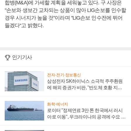
합병(M&A)에 가세할 계획을 세워놓고 있다. 구 사장은
"손보와 생보간 교차되는 상품이 많아 LIG손보를 인수할
경우 시너지가 높을 것"이라며 "LIG손보 인수전에 뛰어
들겠다“고 밝혔다.
인기기사
전자·전기·정보통신
삼성전자 SK하이닉스 소극적 주주환원
에 해외 증권가 비판, "반도체 호황 지속
성 의문"
화학·에너지
로이터 "정제연료 3만 톤 한국에서 러시
아로 이동", 우크라이나의 공격에 수요 늘
어