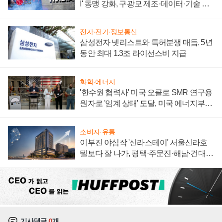
I' 동맹 강화, 구광모 제조·데이터·기술 결
집해 종합 로보틱스 기업으로
전자·전기·정보통신
삼성전자 넷리스트와 특허분쟁 매듭, 5년
동안 최대 1.3조 라이선스비 지급
화학·에너지
'한수원 협력사' 미국 오클로 SMR 연구용
원자로 '임계 상태' 도달, 미국 에너지부
"중요한 이정표"
소비자·유통
이부진 야심작 '신라스테이' 서울신라호
텔보다 잘 나가, 평택·주문진·해남·건대로
성장판 더 넓힌다
기사댓글
0
개