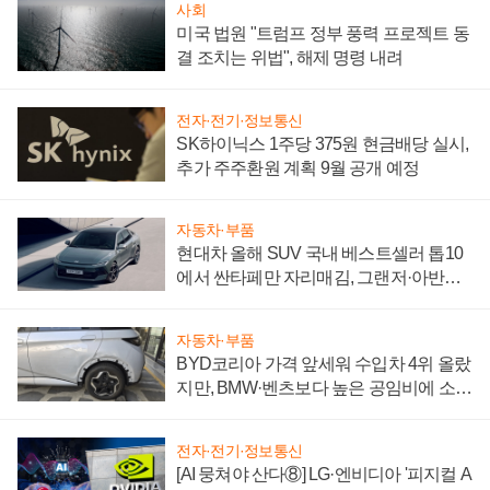
사회
미국 법원 "트럼프 정부 풍력 프로젝트 동
결 조치는 위법", 해제 명령 내려
전자·전기·정보통신
SK하이닉스 1주당 375원 현금배당 실시,
추가 주주환원 계획 9월 공개 예정
자동차·부품
현대차 올해 SUV 국내 베스트셀러 톱10
에서 싼타페만 자리매김, 그랜저·아반떼
'세단 쌍끌이'로 내수 방어
자동차·부품
BYD코리아 가격 앞세워 수입차 4위 올랐
지만, BMW·벤츠보다 높은 공임비에 소비
자 불만 폭발
전자·전기·정보통신
[AI 뭉쳐야 산다⑧] LG·엔비디아 '피지컬 A