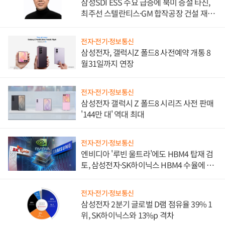
삼성SDI ESS 수요 급증에 북미 증설 타진,
최주선 스텔란티스·GM 합작공장 건설 재추
진하나
전자·전기·정보통신
삼성전자, 갤럭시Z 폴드8 사전예약 개통 8
월31일까지 연장
전자·전기·정보통신
삼성전자 갤럭시 Z 폴드8 시리즈 사전 판매
'144만 대' 역대 최대
전자·전기·정보통신
엔비디아 '루빈 울트라'에도 HBM4 탑재 검
토, 삼성전자·SK하이닉스 HBM4 수율에 주
도권 갈린다
전자·전기·정보통신
삼성전자 2분기 글로벌 D램 점유율 39% 1
위, SK하이닉스와 13%p 격차