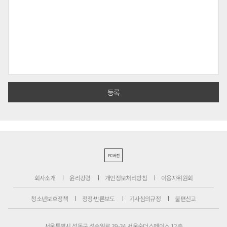
PC버전
회사소개
윤리강령
개인정보처리방침
이용자위원회
청소년보호정책
정정·반론보도
기사심의규정
불편신고
서울특별시 성동구 성수일로 39-34 서울숲더스페이스 12층