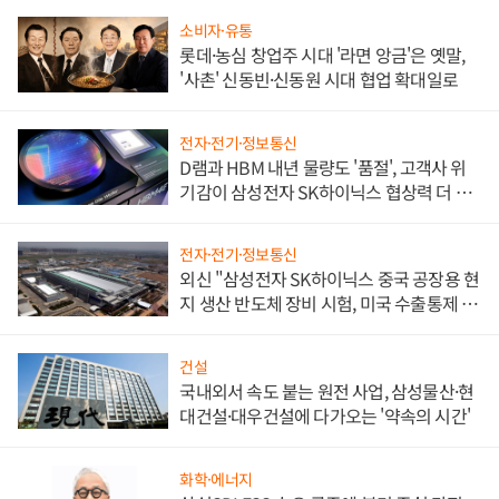
소비자·유통
롯데·농심 창업주 시대 '라면 앙금'은 옛말,
'사촌' 신동빈·신동원 시대 협업 확대일로
전자·전기·정보통신
D램과 HBM 내년 물량도 '품절', 고객사 위
기감이 삼성전자 SK하이닉스 협상력 더 키
워
전자·전기·정보통신
외신 "삼성전자 SK하이닉스 중국 공장용 현
지 생산 반도체 장비 시험, 미국 수출통제 대
비"
건설
국내외서 속도 붙는 원전 사업, 삼성물산·현
대건설·대우건설에 다가오는 '약속의 시간'
화학·에너지