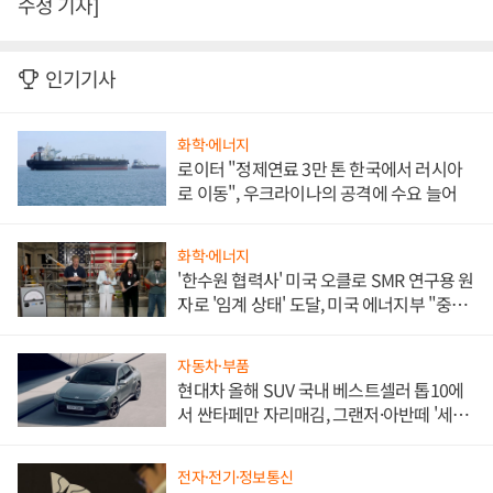
수정 기자]
인기기사
화학·에너지
로이터 "정제연료 3만 톤 한국에서 러시아
로 이동", 우크라이나의 공격에 수요 늘어
화학·에너지
'한수원 협력사' 미국 오클로 SMR 연구용 원
자로 '임계 상태' 도달, 미국 에너지부 "중요
한 이정표"
자동차·부품
현대차 올해 SUV 국내 베스트셀러 톱10에
서 싼타페만 자리매김, 그랜저·아반떼 '세단
쌍끌이'로 내수 방어
전자·전기·정보통신