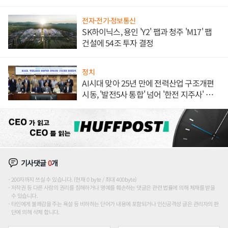
전자·전기·정보통신
SK하이닉스, 용인 'Y2' 팹과 청주 'M17' 팹
건설에 54조 투자 결정
정치
AI시대 맞아 25년 만에 전력산업 구조개편
시동, '발전5사 통합' 넘어 '한전 지주사' 재편
론도
기사댓글
0
개
200자까지 쓰실 수 있습니다. (현재 0 byte / 최대 400byte)
저작권 등 다른 사람의 권리를 침해하거나 명예를 훼손하는 댓글은 관련 법률에 의해 제재를 받을
수 있습니다.
타인에게 불쾌감을 주는 욕설 등 비하하는 단어가 내용에 포함되거나 인신공격성 글은 관리자의 판
단에 의해 삭제 합니다.