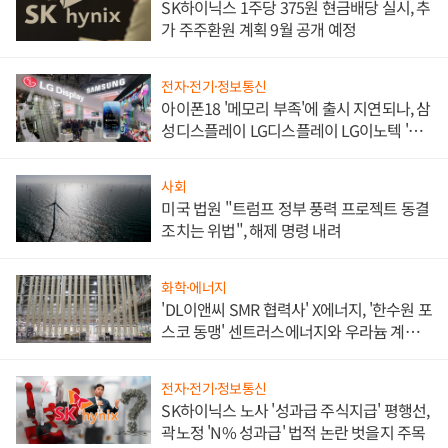
SK하이닉스 1주당 375원 현금배당 실시, 추
가 주주환원 계획 9월 공개 예정
전자·전기·정보통신
아이폰18 '메모리 부족'에 출시 지연되나, 삼
성디스플레이 LG디스플레이 LG이노텍 '탈
애플' 수익 다각화 속도
사회
미국 법원 "트럼프 정부 풍력 프로젝트 동결
조치는 위법", 해제 명령 내려
화학·에너지
'DL이앤씨 SMR 협력사' X에너지, '한수원 포
스코 동맹' 센트러스에너지와 우라늄 계약
체결
전자·전기·정보통신
SK하이닉스 노사 '성과급 주식지급' 평행선,
곽노정 'N% 성과급' 법적 논란 벗을지 주목