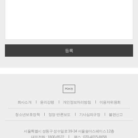
PC버전
회사소개
윤리강령
개인정보처리방침
이용자위원회
청소년보호정책
정정·반론보도
기사심의규정
불편신고
서울특별시 성동구 성수일로 39-34 서울숲더스페이스 12층
대표전화 : 1800-6522
팩스 : 070-4015-8658