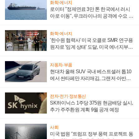
화학·에너지
로이터 "정제연료 3만 톤 한국에서 러시
아로 이동", 우크라이나의 공격에 수요 늘
어
화학·에너지
'한수원 협력사' 미국 오클로 SMR 연구용
원자로 '임계 상태' 도달, 미국 에너지부
"중요한 이정표"
자동차·부품
현대차 올해 SUV 국내 베스트셀러 톱10
에서 싼타페만 자리매김, 그랜저·아반떼
'세단 쌍끌이'로 내수 방어
전자·전기·정보통신
SK하이닉스 1주당 375원 현금배당 실시,
추가 주주환원 계획 9월 공개 예정
사회
미국 법원 "트럼프 정부 풍력 프로젝트 동