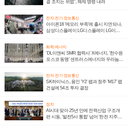
결 조치는 위법", 해제 명령 내려
전자·전기·정보통신
아이폰18 '메모리 부족'에 출시 지연되나,
삼성디스플레이 LG디스플레이 LG이노
텍 '탈애플' 수익 다각화 속도
화학·에너지
'DL이앤씨 SMR 협력사' X에너지, '한수원
포스코 동맹' 센트러스에너지와 우라늄
계약 체결
전자·전기·정보통신
SK하이닉스, 용인 'Y2' 팹과 청주 'M17' 팹
건설에 54조 투자 결정
정치
AI시대 맞아 25년 만에 전력산업 구조개
편 시동, '발전5사 통합' 넘어 '한전 지주사'
재편론도