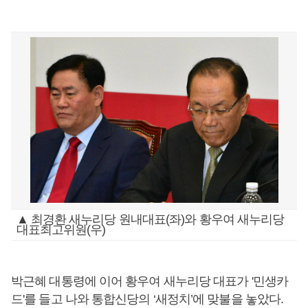
▲ 최경환 새누리당 원내대표(좌)와 황우여 새누리당
대표최고위원(우)
박근혜 대통령에 이어 황우여 새누리당 대표가 '민생카
드'를 들고 나와 통합신당의 ‘새정치’에 맞불을 놓았다.