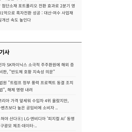
 첨단소재 포트폴리오 전환 효과로 2분기 영
01억으로 흑자전환 성공 : 대산·여수 사업재
질개선 속도 높인다
 기사
자 SK하이닉스 소극적 주주환원에 해외 증
비판, "반도체 호황 지속성 의문"
법원 "트럼프 정부 풍력 프로젝트 동결 조치
법", 해제 명령 내려
코리아 가격 앞세워 수입차 4위 올랐지만,
·벤츠보다 높은 공임비에 소비자 ..
 뭉쳐야 산다⑧] LG·엔비디아 '피지컬 AI' 동맹
 구광모 제조·데이터·..