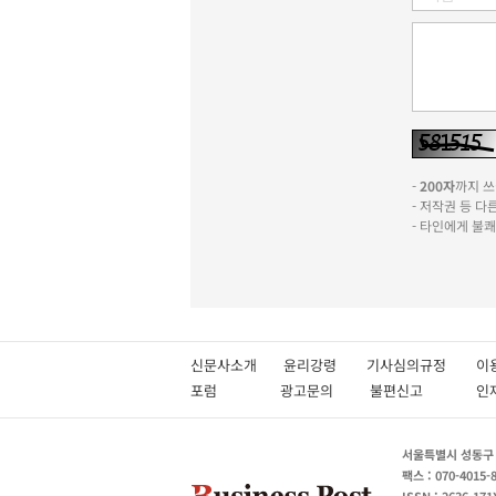
-
200자
까지 쓰실
- 저작권 등 
- 타인에게 불
신문사소개
윤리강령
기사심의규정
이
포럼
광고문의
불편신고
서울특별시 성동구 성
팩스 : 070-4015-
ISSN : 2636-171