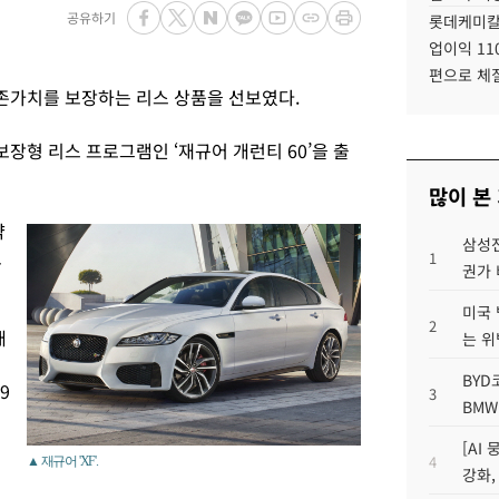
공유하기
롯데케미칼
업이익 11
편으로 체
존가치를 보장하는 리스 상품을 선보였다.
장형 리스 프로그램인 ‘재규어 개런티 60’을 출
많이 본
약
삼성전
보
1
권가 
미국 
2
매
는 위
BYD
9
3
BMW
[AI
4
▲ 재규어 'XF'.
강화,