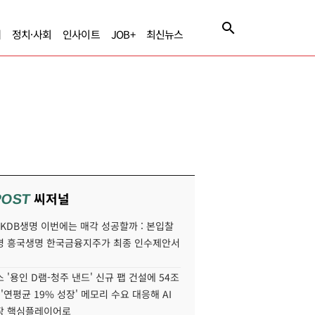
제
정치·사회
인사이트
JOB+
최신뉴스
씨저널
POST
' KDB생명 이번에는 매각 성공할까 : 본입찰
명 흥국생명 한국금융지주가 최종 인수제안서
 '용인 D램-청주 낸드' 신규 팹 건설에 54조
 '연평균 19% 성장' 메모리 수요 대응해 AI
장 핵심플레이어로