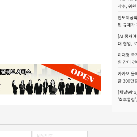
착수, 위원
반도체공학
된 규제가 
[AI 뭉쳐
대 협업, 
이재명 국
흰 장미 건
카카오 올해
금 300만
[채널Who
'최후통첩'