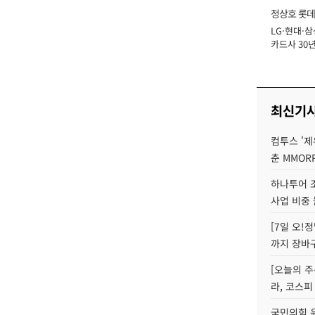
정상호 롯데
LG·현대·삼
장
카드사 30년
에 '초집중' 
최신기
컴투스 '제
춘 MMOR
하나투어 조
사업 비중 
[7일 오!
까지 장바
[오늘의 주
라, 코스피
국민의힘 