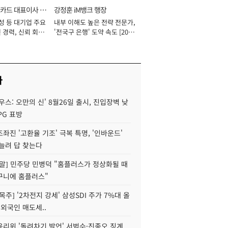
카드 대표이사 사
강정훈 iM뱅크 행장
성 등 대기업 주요
내부 이해도 높은 전략 전문가,
 경력, 신뢰 회복
'전국구 은행' 도약 속도 [2026
[2026년]
년]
사
우스: 오만의 신' 8월26일 출시, 진입장벽 낮
PG 표방
좌진 '고환율 기조' 극복 특명, '인바운드'
늘려 답 찾는다
정말] 민주당 민병덕 "홈플러스가 정상화될 때
구니에 홈플러스"
목주] '2차전지 강세' 삼성SDI 주가 7%대 올
 외국인 매도세..
윤리위 '돌려차기 발언' 서범수·진종오 징계