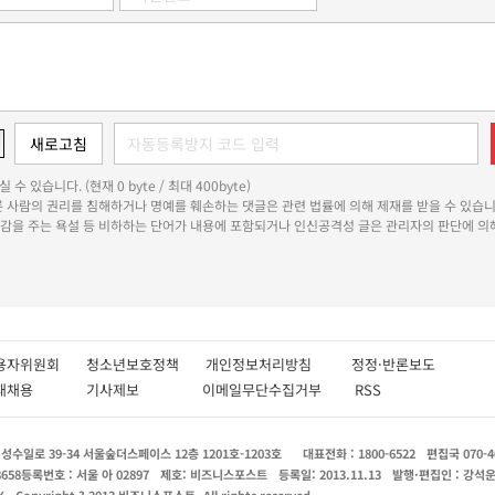
 수 있습니다. (현재 0 byte / 최대 400byte)
다른 사람의 권리를 침해하거나 명예를 훼손하는 댓글은 관련 법률에 의해 제재를 받을 수 있습니
쾌감을 주는 욕설 등 비하하는 단어가 내용에 포함되거나 인신공격성 글은 관리자의 판단에 의해
용자위원회
청소년보호정책
개인정보처리방침
정정·반론보도
인재채용
기사제보
이메일무단수집거부
RSS
수일로 39-34 서울숲더스페이스 12층 1201호-1203호
대표전화 : 1800-6522
편집국 070-4
8658
등록번호 : 서울 아 02897
제호: 비즈니스포스트
등록일: 2013.11.13
발행·편집인 : 강석
X
Copyright ? 2013 비즈니스포스트. All rights reserved.