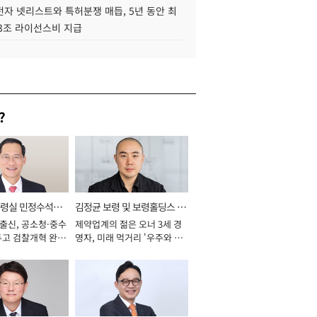
자 넷리스트와 특허분쟁 매듭, 5년 동안 최
.3조 라이선스비 지급
?
통령실 민정수석비
김정균 보령 및 보령홀딩스 대
 출신, 공소청·중수
제약업계의 젊은 오너 3세 경
표이사 사장
두고 검찰개혁 완수
영자, 미래 먹거리 '우주와 헬
년]
스케어' 공들여 [2026년]