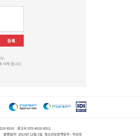
등록
다.
 삭제 합니다.
010-8510
광고국 070-4010-8511
운
발행일자: 2013년 12월 2일
청소년보호책임자 : 박상유