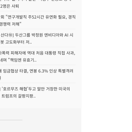
 2명은 사퇴
회 "연구개발직 주52시간 유연화 필요, 경직
경쟁력 저해"
야 산다⑩] 두산그룹 박정원 엔비디아와 AI 시
로봇 고도화부터 저..
가폭력 피해자에 역대 처음 대통령 직접 사과,
네며 "책임엔 유효기..
 임금협상 타결, 연봉 6.3% 인상 특별격려
원
] '호르무즈 해협'두고 말만 거창한 미국의
, 트럼프의 갈팡지팡..