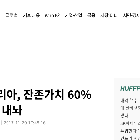
글로벌
기후대응
Who Is?
기업·산업
금융
시장·머니
시민·경
HUFF
아, 잔존가치 60%
매각 '7수
 내놔
에 한화생
냈다
2017-11-20 17:48:16
SK하이닉스
투입한다 :
인프라 시