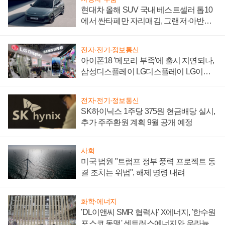
현대차 올해 SUV 국내 베스트셀러 톱10
에서 싼타페만 자리매김, 그랜저·아반떼
'세단 쌍끌이'로 내수 방어
전자·전기·정보통신
아이폰18 '메모리 부족'에 출시 지연되나,
삼성디스플레이 LG디스플레이 LG이노
텍 '탈애플' 수익 다각화 속도
전자·전기·정보통신
SK하이닉스 1주당 375원 현금배당 실시,
추가 주주환원 계획 9월 공개 예정
사회
미국 법원 "트럼프 정부 풍력 프로젝트 동
결 조치는 위법", 해제 명령 내려
화학·에너지
'DL이앤씨 SMR 협력사' X에너지, '한수원
포스코 동맹' 센트러스에너지와 우라늄