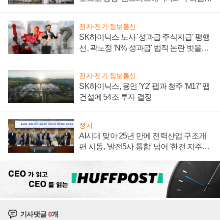
계약 체결
전자·전기·정보통신
SK하이닉스 노사 '성과급 주식지급' 평행
선, 곽노정 'N% 성과급' 법적 논란 벗을지
주목
전자·전기·정보통신
SK하이닉스, 용인 'Y2' 팹과 청주 'M17' 팹
건설에 54조 투자 결정
정치
AI시대 맞아 25년 만에 전력산업 구조개
편 시동, '발전5사 통합' 넘어 '한전 지주사'
재편론도
기사댓글
0
개