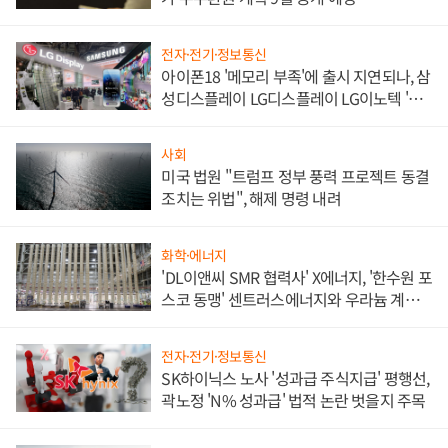
전자·전기·정보통신
아이폰18 '메모리 부족'에 출시 지연되나, 삼
성디스플레이 LG디스플레이 LG이노텍 '탈
애플' 수익 다각화 속도
사회
미국 법원 "트럼프 정부 풍력 프로젝트 동결
조치는 위법", 해제 명령 내려
화학·에너지
'DL이앤씨 SMR 협력사' X에너지, '한수원 포
스코 동맹' 센트러스에너지와 우라늄 계약
체결
전자·전기·정보통신
SK하이닉스 노사 '성과급 주식지급' 평행선,
곽노정 'N% 성과급' 법적 논란 벗을지 주목