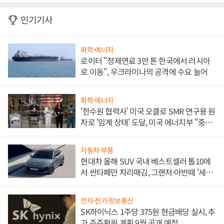
인기기사
화학·에너지
로이터 "정제연료 3만 톤 한국에서 러시아
로 이동", 우크라이나의 공격에 수요 늘어
화학·에너지
'한수원 협력사' 미국 오클로 SMR 연구용 원
자로 '임계 상태' 도달, 미국 에너지부 "중요
한 이정표"
자동차·부품
현대차 올해 SUV 국내 베스트셀러 톱10에
서 싼타페만 자리매김, 그랜저·아반떼 '세단
쌍끌이'로 내수 방어
전자·전기·정보통신
SK하이닉스 1주당 375원 현금배당 실시, 추
가 주주환원 계획 9월 공개 예정