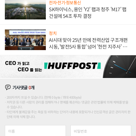
전자·전기·정보통신
SK하이닉스, 용인 'Y2' 팹과 청주 'M17' 팹
건설에 54조 투자 결정
정치
AI시대 맞아 25년 만에 전력산업 구조개편
시동, '발전5사 통합' 넘어 '한전 지주사' 재편
론도
기사댓글
0
개
200자까지 쓰실 수 있습니다. (현재 0 byte / 최대 400byte)
저작권 등 다른 사람의 권리를 침해하거나 명예를 훼손하는 댓글은 관련 법률에 의해 제재를 받을
수 있습니다.
타인에게 불쾌감을 주는 욕설 등 비하하는 단어가 내용에 포함되거나 인신공격성 글은 관리자의 판
단에 의해 삭제 합니다.