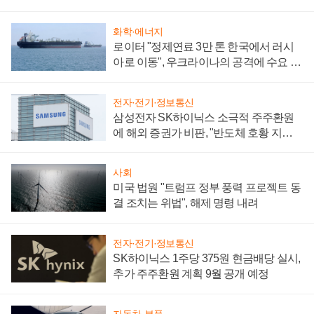
화학·에너지
로이터 "정제연료 3만 톤 한국에서 러시
아로 이동", 우크라이나의 공격에 수요 늘
어
전자·전기·정보통신
삼성전자 SK하이닉스 소극적 주주환원
에 해외 증권가 비판, "반도체 호황 지속
성 의문"
사회
미국 법원 "트럼프 정부 풍력 프로젝트 동
결 조치는 위법", 해제 명령 내려
전자·전기·정보통신
SK하이닉스 1주당 375원 현금배당 실시,
추가 주주환원 계획 9월 공개 예정
자동차·부품