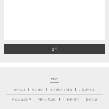
PC버전
회사소개
윤리강령
개인정보처리방침
이용자위원회
청소년보호정책
정정·반론보도
기사심의규정
불편신고