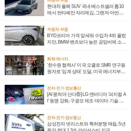
현대차 올해 SUV 국내 베스트셀러 톱10
에서 싼타페만 자리매김, 그랜저·아반떼
'세단 쌍끌이'로 내수 방어
자동차·부품
BYD코리아 가격 앞세워 수입차 4위 올랐
지만, BMW·벤츠보다 높은 공임비에 소비
자 불만 폭발
화학·에너지
'한수원 협력사' 미국 오클로 SMR 연구용
원자로 '임계 상태' 도달, 미국 에너지부
"중요한 이정표"
전자·전기·정보통신
[AI 뭉쳐야 산다⑧] LG·엔비디아 '피지컬 A
I' 동맹 강화, 구광모 제조·데이터·기술 결
집해 종합 로보틱스 기업으로
전자·전기·정보통신
삼성전자 넷리스트와 특허분쟁 매듭, 5년
동안 최대 1.3조 라이선스비 지급