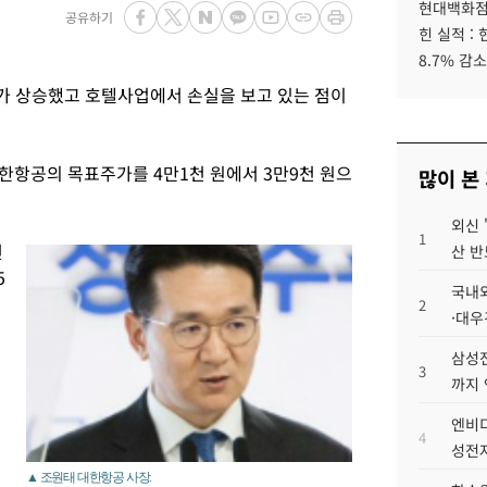
현대백화점그
공유하기
힌 실적 :
8.7% 감소
가 상승했고 호텔사업에서 손실을 보고 있는 점이
한항공의 목표주가를 4만1천 원에서 3만9천 원으
많이 본
외신 
1
년
산 반
5
국내외
2
·대우
삼성전
3
까지
엔비디
4
성전자
▲ 조원태 대한항공 사장.