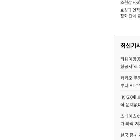
조현상 HS
효성과 인적 
장
정화 단계 들
최신기
티웨이항공
항공사'로
카카오 쿠팡
부터 AI 
[K-GX에
적 문제없다
스페이스X의
가 하락 
한국 증시 