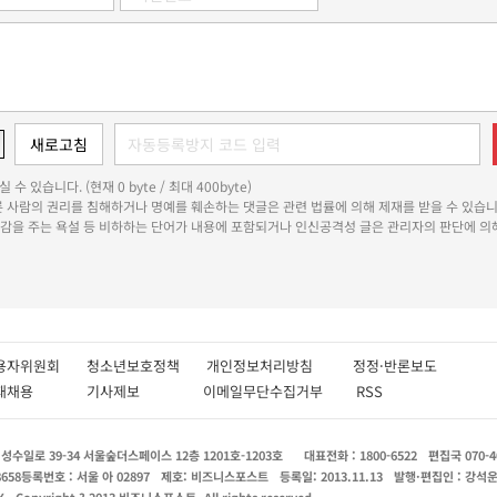
 수 있습니다. (현재 0 byte / 최대 400byte)
다른 사람의 권리를 침해하거나 명예를 훼손하는 댓글은 관련 법률에 의해 제재를 받을 수 있습니
쾌감을 주는 욕설 등 비하하는 단어가 내용에 포함되거나 인신공격성 글은 관리자의 판단에 의해
용자위원회
청소년보호정책
개인정보처리방침
정정·반론보도
인재채용
기사제보
이메일무단수집거부
RSS
수일로 39-34 서울숲더스페이스 12층 1201호-1203호
대표전화 : 1800-6522
편집국 070-4
8658
등록번호 : 서울 아 02897
제호: 비즈니스포스트
등록일: 2013.11.13
발행·편집인 : 강석
X
Copyright ? 2013 비즈니스포스트. All rights reserved.