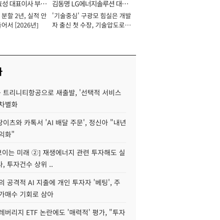
효성 대표이사 부회
김동명 LG에너지솔루션 대표
분할 2년, 실적 안
'기술중심' 구광모 힘실은 개발
이사 사장
어서 [2026년]
자 출신 첫 수장, 기술압도로
경쟁력 확보 사활 [2026년]
사
 트리니티항공으로 새출발, '선택적 서비스
 차별화
이츠와 카톡서 'AI 배달 주문', 정신아 "내년
수익화"
 보이는 미래 ②] 재생에너지 관련 투자해도 실
, 투자건수 상위 ..
 공격적 AI 지출에 개인 투자자 '베팅', 주
저가매수 기회로 삼아
레버리지 ETF 논란에도 '매력적' 평가, "투자