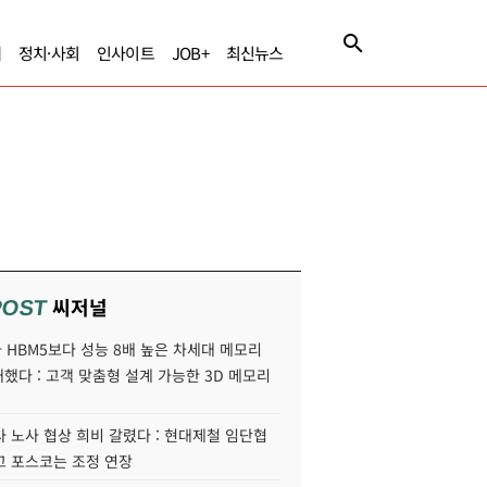
제
정치·사회
인사이트
JOB+
최신뉴스
씨저널
POST
HBM5보다 성능 8배 높은 차세대 메모리
개했다 : 고객 맞춤형 설계 가능한 3D 메모리
 노사 협상 희비 갈렸다 : 현대제철 임단협
고 포스코는 조정 연장