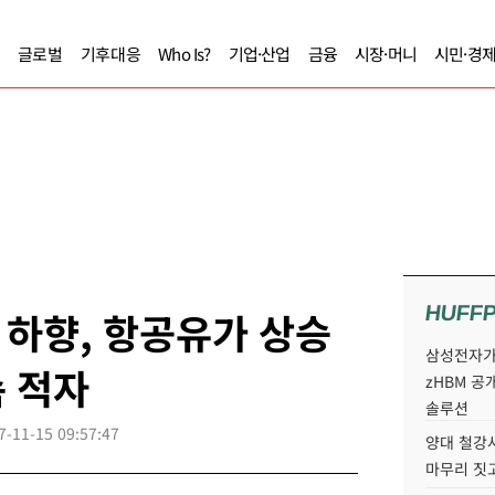
글로벌
기후대응
Who Is?
기업·산업
금융
시장·머니
시민·경
HUFF
하향, 항공유가 상승
삼성전자가 
 적자
zHBM 공
솔루션
7-11-15 09:57:47
양대 철강사
마무리 짓