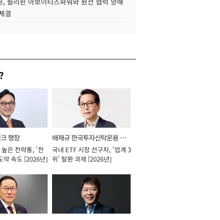
, 필리핀 아보이티즈파워와 원전 협력 양해
 체결
?
뱅크 행장
배재규 한국투자신탁운용 대
높은 전략통, '전
국내 ETF 시장 선구자, '업계 3
표이사 사장
도약 속도 [2026년]
위' 탈환 과제 [2026년]