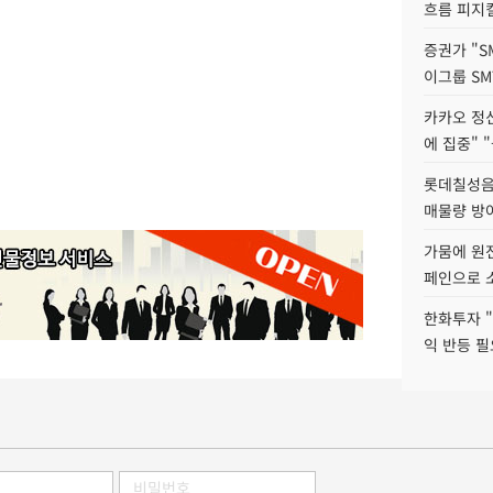
흐름 피지컬
증권가 "S
이그룹 SM
카카오 정신
에 집중" "
롯데칠성음료
매물량 방
가뭄에 원전
페인으로 소
한화투자 
익 반등 필