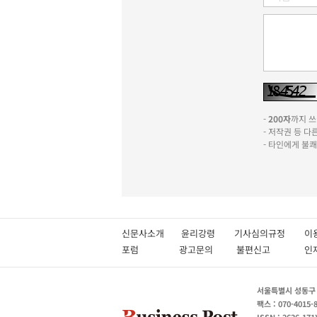
-
200자
까지 쓰실
- 저작권 등 
- 타인에게 불
신문사소개
윤리강령
기사심의규정
이
포럼
광고문의
불편신고
서울특별시 성동구 성
팩스 : 070-4015-
ISSN : 2636-171