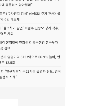
니에 홈플러스 담아달라"
목주] '2차전지 강세' 삼성SDI 주가 7%대 올
 외국인 매도세..
 '돌려차기 발언' 서범수·진종오 징계 착수,
2명은 사퇴
 매각 본입찰에 한화생명 흥국생명 한국투자
3곳 참여
분기 영업이익 6753억으로 66.9% 늘어, 민
은 13.5조
회 "연구개발직 주52시간 유연화 필요, 경직
경쟁력 저해"