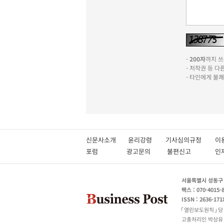
-
200자
까지 쓰실
- 저작권 등 
- 타인에게 불
신문사소개
윤리강령
기사심의규정
이
포럼
광고문의
불편신고
서울특별시 성동구 성
팩스 : 070-4015-
ISSN : 2636-171
열린보도원칙
당
고충처리인 박상유 180