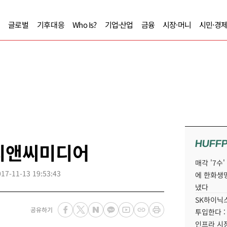
글로벌
기후대응
Who Is?
기업·산업
금융
시장·머니
시민·경
HUFF
 디앤씨미디어
매각 '7수
017-11-13 19:53:43
에 한화생
냈다
SK하이닉스
공유하기
투입한다 :
인프라 시