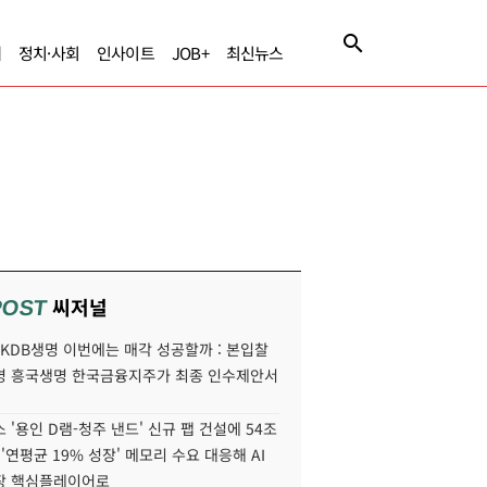
제
정치·사회
인사이트
JOB+
최신뉴스
씨저널
POST
' KDB생명 이번에는 매각 성공할까 : 본입찰
명 흥국생명 한국금융지주가 최종 인수제안서
 '용인 D램-청주 낸드' 신규 팹 건설에 54조
 '연평균 19% 성장' 메모리 수요 대응해 AI
장 핵심플레이어로