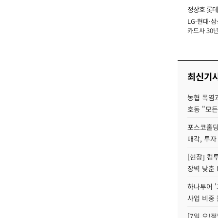
정상호 롯데
LG·현대·삼
장
카드사 30년
에 '초집중' 
최신기
농협 폭염과
호동 "모든
포스코홀딩
매각, 투자
[현장] 컴
장벽 낮춘 
하나투어 '
사업 비중 
[7일 오!