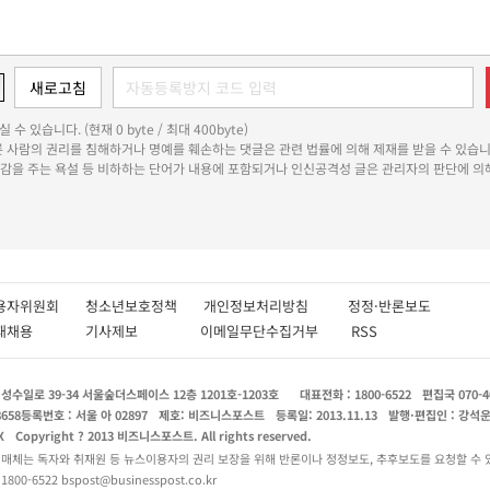
 수 있습니다. (현재 0 byte / 최대 400byte)
다른 사람의 권리를 침해하거나 명예를 훼손하는 댓글은 관련 법률에 의해 제재를 받을 수 있습니
쾌감을 주는 욕설 등 비하하는 단어가 내용에 포함되거나 인신공격성 글은 관리자의 판단에 의해
용자위원회
청소년보호정책
개인정보처리방침
정정·반론보도
인재채용
기사제보
이메일무단수집거부
RSS
수일로 39-34 서울숲더스페이스 12층 1201호-1203호
대표전화 : 1800-6522
편집국 070-4
8658
등록번호 : 서울 아 02897
제호: 비즈니스포스트
등록일: 2013.11.13
발행·편집인 : 강석
X
Copyright ? 2013 비즈니스포스트. All rights reserved.
 매체는 독자와 취재원 등 뉴스이용자의 권리 보장을 위해 반론이나 정정보도, 추후보도를 요청할 수 
0-6522 bspost@businesspost.co.kr