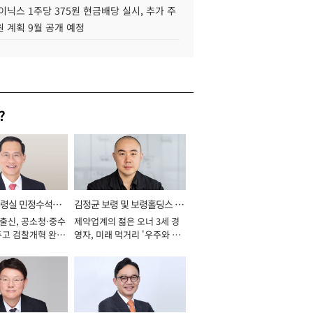
이닉스 1주당 375원 현금배당 실시, 추가 주
 계획 9월 공개 예정
?
통령실 민정수석비
김정균 보령 및 보령홀딩스 대
 출신, 공소청·중수
제약업계의 젊은 오너 3세 경
표이사 사장
두고 검찰개혁 완수
영자, 미래 먹거리 '우주와 헬
년]
스케어' 공들여 [2026년]