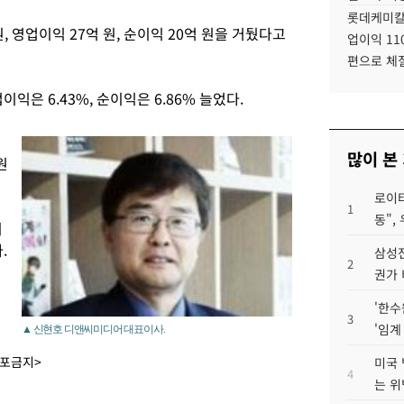
롯데케미칼
, 영업이익 27억 원, 순이익 20억 원을 거뒀다고
업이익 11
편으로 체
이익은 6.43%, 순이익은 6.86% 늘었다.
많이 본
원
로이터
1
동",
이
.
삼성전
2
권가 
'한수
3
'임계
▲ 신현호 디앤씨미디어 대표이사.
배포금지>
미국 
4
는 위