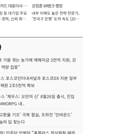
카드 대표이사 사
강정훈 iM뱅크 행장
성 등 대기업 주요
내부 이해도 높은 전략 전문가,
 경력, 신뢰 회복
'전국구 은행' 도약 속도 [2026
[2026년]
년]
사
 가뭄 겪는 농가에 재해자금 3천억 지원, 강
 역량 집중"
스 포스코인터내셔널과 포스코DX 지분 일부
 재원 2조5천억 확보
투스 '제우스: 오만의 신' 8월26일 출시, 진입
MMORPG 내..
고환율 기조' 극복 절실, 조좌진 '인바운드'
늘려 답 찾는다
정말] 민주당 민병덕 "홈플러스 정상화될 때까