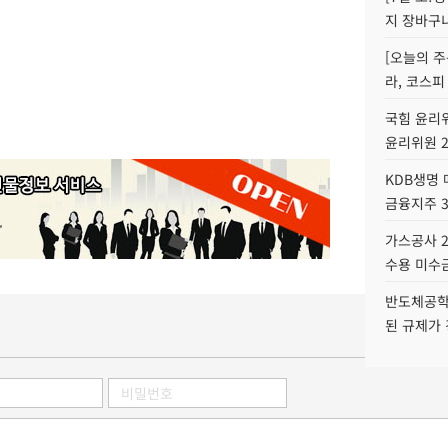
지 장바구
[오늘의 주
라, 코스피
국힘 윤리위
윤리위원 
KDB생명
금융지주 
가스공사 2
수용 미수금
반도체공학
된 규제가 