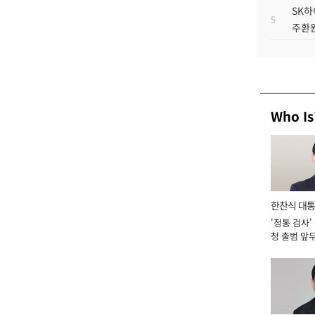
SK하
5
주환원
Who Is
한찬식 대
'정통 검사'
서관
청 출범 앞
맡아 [2026