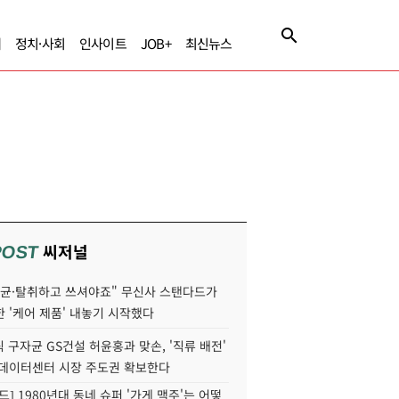
제
정치·사회
인사이트
JOB+
최신뉴스
씨저널
POST
살균·탈취하고 쓰셔야죠" 무신사 스탠다드가
 '케어 제품' 내놓기 시작했다
 구자균 GS건설 허윤홍과 맞손, '직류 배전'
I 데이터센터 시장 주도권 확보한다
드] 1980년대 동네 슈퍼 '가게 맥주'는 어떻