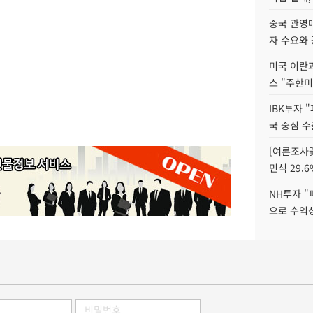
중국 관영매
자 수요와
미국 이란
스 "주한미
IBK투자 
국 중심 수
[여론조사꽃
민석 29.6
NH투자 "
으로 수익성