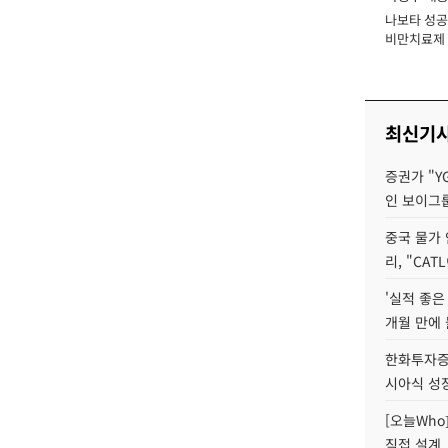
나보타 성공
장
비만치료제 
익 1조 시대 
최신기
증권가 "Y
인 보이그
중국 물가
리, "CA
'실적 좋은
개월 만에
한화투자증
시아식 성
[오늘Who
직접 설계, 