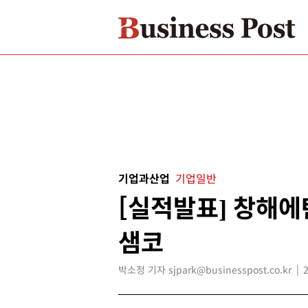
기업과산업
기업일반
[실적발표] 창해에
샘코
박소정 기자 sjpark@businesspost.co.kr