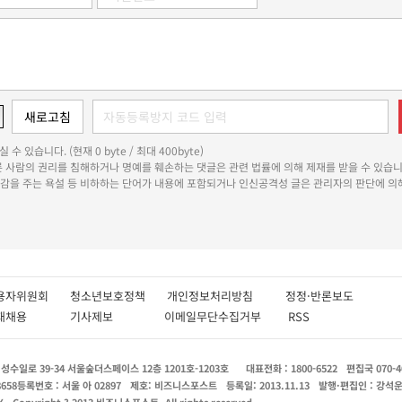
 수 있습니다. (현재 0 byte / 최대 400byte)
다른 사람의 권리를 침해하거나 명예를 훼손하는 댓글은 관련 법률에 의해 제재를 받을 수 있습니
쾌감을 주는 욕설 등 비하하는 단어가 내용에 포함되거나 인신공격성 글은 관리자의 판단에 의해
용자위원회
청소년보호정책
개인정보처리방침
정정·반론보도
인재채용
기사제보
이메일무단수집거부
RSS
수일로 39-34 서울숲더스페이스 12층 1201호-1203호
대표전화 : 1800-6522
편집국 070-4
8658
등록번호 : 서울 아 02897
제호: 비즈니스포스트
등록일: 2013.11.13
발행·편집인 : 강석
X
Copyright ? 2013 비즈니스포스트. All rights reserved.