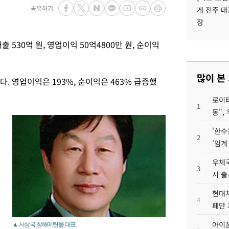
공유하기
게 전주 대
장
530억 원, 영업이익 50억4800만 원, 순이익
많이 본
다. 영업이익은 193%, 순이익은 463% 급증했
로이터
1
동",
'한수
2
'임계
우체국
3
시 출
현대차
4
페만 
아이폰
▲ 서상국 창해에탄올 대표.