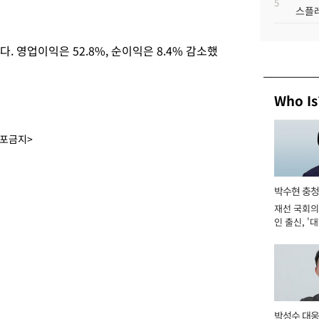
5
스플레
. 영업이익은 52.8%, 순이익은 8.4% 감소했
Who Is
배포금지>
박수현 충청
재선 국회의
인 출신, '
남' 도전 [2
박성수 대웅