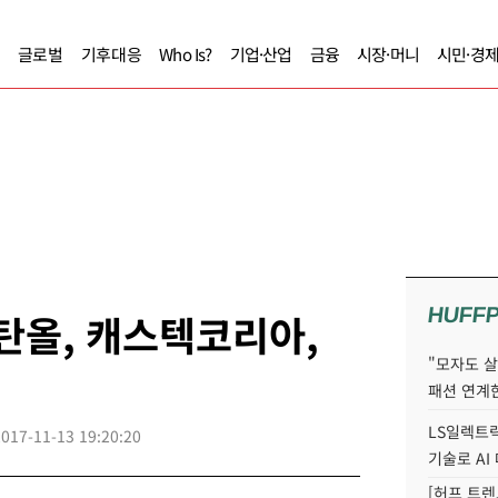
글로벌
기후대응
Who Is?
기업·산업
금융
시장·머니
시민·경
HUFF
탄올, 캐스텍코리아,
"모자도 
패션 연계한
LS일렉트릭
2017-11-13 19:20:20
기술로 A
[허프 트렌