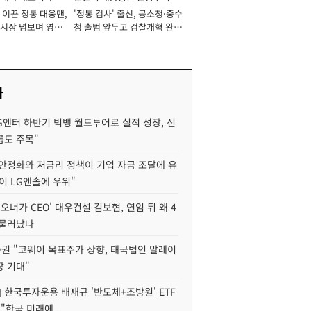
 이끈 정통 대웅맨,
'정통 검사' 출신, 공소청·중수
서관
시장 넘보며 영업
청 출범 앞두고 검찰개혁 완수
'청사진' [2026년]
맡아 [2026년]
사
G엔터 하반기 빅뱅 월드투어로 실적 성장, 신
룹도 주목"
 안정화와 저금리 정책이 기업 자금 조달에 유
TL이 LG엔솔에 우위"
 오너가 CEO' 대우건설 김보현, 연임 뒤 왜 4
 물러났나
권 "코웨이 목표주가 상향, 태국법인 말레이
장 기대"
] 한국투자운용 배재규 '반도체+조방원' ETF
"한국 미래에 ..