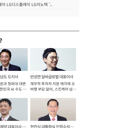
이 LG디스플레이 LG이노텍 '..
?
남도 도지사
반성연 달바글로벌 대표이사
원과 청와대 대변
재무적 투자자 지분 매각에 오
대한민국 AI 수도 충
버행 부담 덜어, 스킨케어 넘어
026년]
신성장동력 확보 과제로 [2026
년]
제약 대표이사 사
한찬식 대통령실 민정수석비