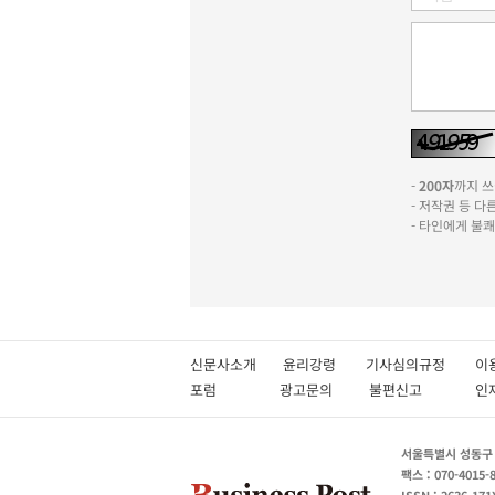
-
200자
까지 쓰실
- 저작권 등 
- 타인에게 불
신문사소개
윤리강령
기사심의규정
이
포럼
광고문의
불편신고
서울특별시 성동구 성
팩스 : 070-4015-
ISSN : 2636-171