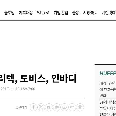
글로벌
기후대응
Who Is?
기업·산업
금융
시장·머니
시민·경
HUFF
리텍, 토비스, 인바디
매각 '7수
2017-11-10 15:47:00
에 한화생
냈다
SK하이닉스
공유하기
투입한다 :
인프라 시