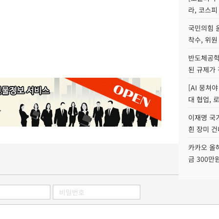
라, 코스피
국민의힘 
착수, 위원
반도체공학
된 규제가 
[AI 뭉쳐
대 협업, 
이재명 국
흰 장미 건
카카오 올해
금 300만