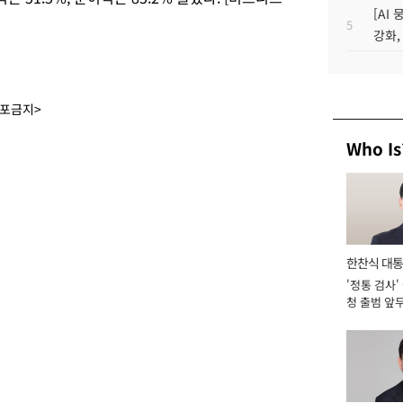
[AI
5
강화,
배포금지>
Who Is
한찬식 대
'정통 검사'
서관
청 출범 앞
맡아 [2026