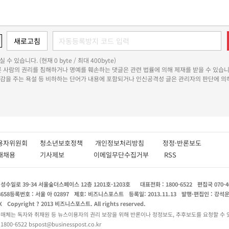
 수 있습니다. (현재 0 byte / 최대 400byte)
다른 사람의 권리를 침해하거나 명예를 훼손하는 댓글은 관련 법률에 의해 제재를 받을 수 있습니
쾌감을 주는 욕설 등 비하하는 단어가 내용에 포함되거나 인신공격성 글은 관리자의 판단에 의해
용자위원회
청소년보호정책
개인정보처리방침
정정·반론보도
인재채용
기사제보
이메일무단수집거부
RSS
수일로 39-34 서울숲더스페이스 12층 1201호-1203호
대표전화 : 1800-6522
편집국 070-4
8658
등록번호 : 서울 아 02897
제호: 비즈니스포스트
등록일: 2013.11.13
발행·편집인 : 강석
X
Copyright ? 2013 비즈니스포스트. All rights reserved.
 매체는 독자와 취재원 등 뉴스이용자의 권리 보장을 위해 반론이나 정정보도, 추후보도를 요청할 수 
0-6522 bspost@businesspost.co.kr