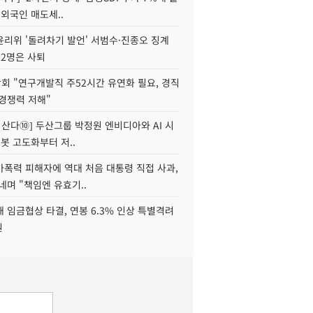
 외국인 매도세..
윤리위 '돌려차기 발언' 서범수·진종오 징계
 2명은 사퇴
회 "연구개발직 주52시간 유연화 필요, 경직
경쟁력 저해"
야 산다⑩] 두산그룹 박정원 엔비디아와 AI 시
로봇 고도화부터 저..
가폭력 피해자에 역대 처음 대통령 직접 사과,
네며 "책임엔 유효기..
 임금협상 타결, 연봉 6.3% 인상 특별격려
원