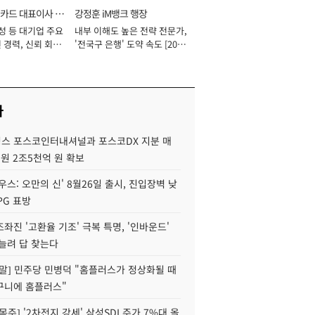
카드 대표이사 사
강정훈 iM뱅크 행장
성 등 대기업 주요
내부 이해도 높은 전략 전문가,
 경력, 신뢰 회복
'전국구 은행' 도약 속도 [2026
[2026년]
년]
사
스 포스코인터내셔널과 포스코DX 지분 매
재원 2조5천억 원 확보
우스: 오만의 신' 8월26일 출시, 진입장벽 낮
PG 표방
좌진 '고환율 기조' 극복 특명, '인바운드'
늘려 답 찾는다
정말] 민주당 민병덕 "홈플러스가 정상화될 때
구니에 홈플러스"
목주] '2차전지 강세' 삼성SDI 주가 7%대 올