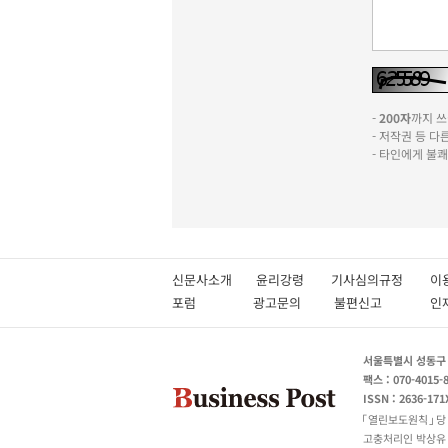
-
200자
까지 쓰실
- 저작권 등 
- 타인에게 불
신문사소개
윤리강령
기사심의규정
이
포럼
광고문의
불편신고
서울특별시 성동구 성
팩스 : 070-4015-
ISSN : 2636-171
열린보도원칙
당
고충처리인 박상유 180