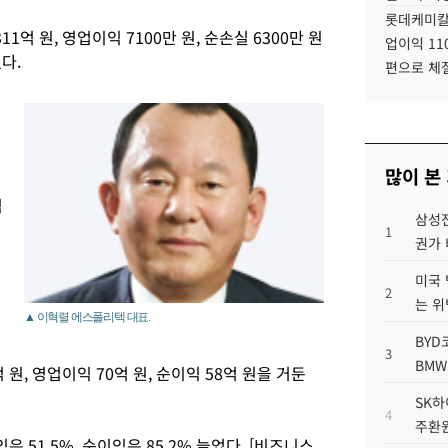
롯데케미칼
억 원, 영업이익 7100만 원, 순손실 6300만 원
업이익 11
다.
편으로 체
많이 본
익
삼성전
정
1
권가 
미국 
2
는 위
▲ 이혁렬 에스폴리텍 대표.
.
BYD
3
BMW
원, 영업이익 70억 원, 순이익 58억 원을 거둔
SK하
4
주환원
은 51.5%, 순이익은 85.2% 늘었다. [비즈니스