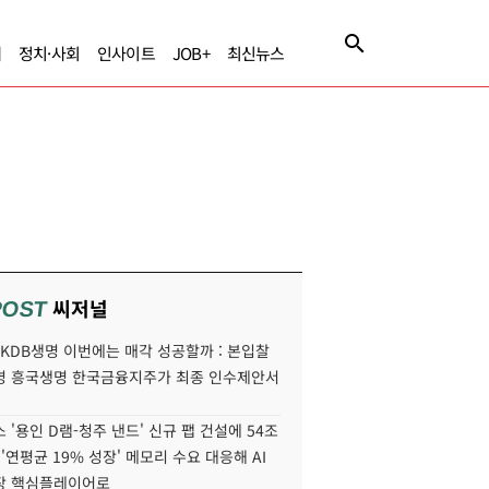
제
정치·사회
인사이트
JOB+
최신뉴스
씨저널
POST
' KDB생명 이번에는 매각 성공할까 : 본입찰
명 흥국생명 한국금융지주가 최종 인수제안서
 '용인 D램-청주 낸드' 신규 팹 건설에 54조
 '연평균 19% 성장' 메모리 수요 대응해 AI
장 핵심플레이어로