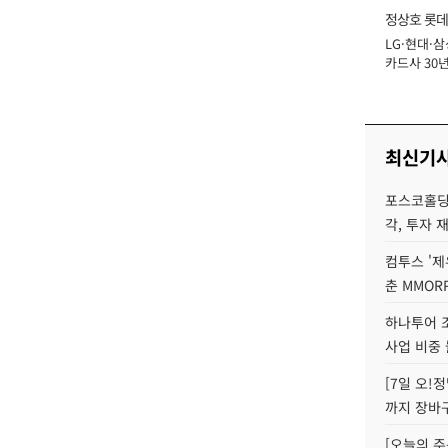
정상호 롯데
LG·현대·삼
장
카드사 30년
에 '초집중' 
최신기
포스코홀딩
각, 투자 
컴투스 '제
춘 MMOR
하나투어 조
사업 비중 
[7일 오!
까지 장바
[오늘의 주