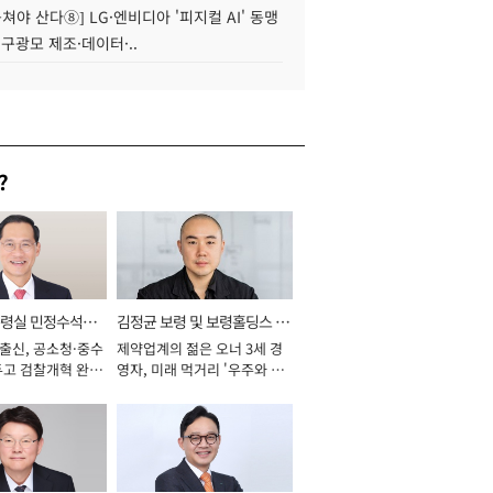
 뭉쳐야 산다⑧] LG·엔비디아 '피지컬 AI' 동맹
 구광모 제조·데이터·..
?
통령실 민정수석비
김정균 보령 및 보령홀딩스 대
 출신, 공소청·중수
제약업계의 젊은 오너 3세 경
표이사 사장
두고 검찰개혁 완수
영자, 미래 먹거리 '우주와 헬
년]
스케어' 공들여 [2026년]