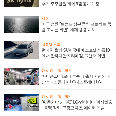
추가 주주환원 계획 9월 공개 예정
사회
미국 법원 "트럼프 정부 풍력 프로젝트 동
결 조치는 위법", 해제 명령 내려
자동차·부품
현대차 올해 SUV 국내 베스트셀러 톱10
에서 싼타페만 자리매김, 그랜저·아반떼
'세단 쌍끌이'로 내수 방어
전자·전기·정보통신
아이폰18 '메모리 부족'에 출시 지연되나,
삼성디스플레이 LG디스플레이 LG이노
텍 '탈애플' 수익 다각화 속도
전자·전기·정보통신
[AI 뭉쳐야 산다⑧] LG·엔비디아 '피지컬 A
I' 동맹 강화, 구광모 제조·데이터·기술 결
집해 종합 로보틱스 기업으로