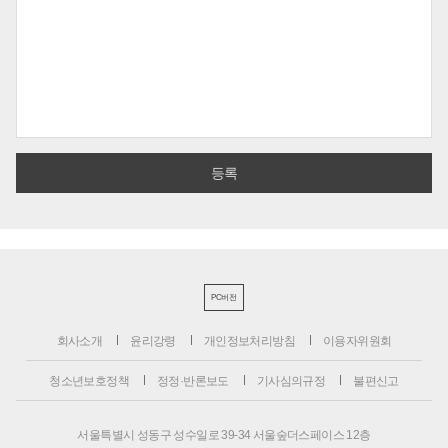
PC버전
회사소개
윤리강령
개인정보처리방침
이용자위원회
청소년보호정책
정정·반론보도
기사심의규정
불편신고
서울특별시 성동구 성수일로 39-34 서울숲더스페이스 12층