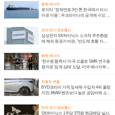
화학·에너지
로이터 "정제연료 3만 톤 한국에서 러시
아로 이동", 우크라이나의 공격에 수요 늘
어
전자·전기·정보통신
삼성전자 SK하이닉스 소극적 주주환원
에 해외 증권가 비판, "반도체 호황 지속
성 의문"
화학·에너지
'한수원 협력사' 미국 오클로 SMR 연구용
원자로 '임계 상태' 도달, 미국 에너지부
"중요한 이정표"
자동차·부품
BYD코리아 가격 앞세워 수입차 4위 올랐
지만, BMW·벤츠보다 높은 공임비에 소비
자 불만 폭발
전자·전기·정보통신
SK하이닉스 1주당 375원 현금배당 실시,