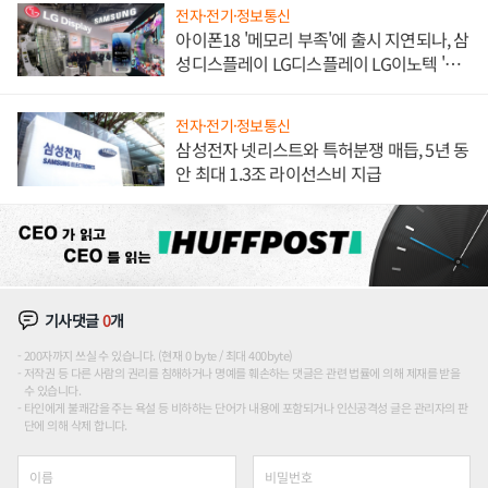
전자·전기·정보통신
아이폰18 '메모리 부족'에 출시 지연되나, 삼
성디스플레이 LG디스플레이 LG이노텍 '탈
애플' 수익 다각화 속도
전자·전기·정보통신
삼성전자 넷리스트와 특허분쟁 매듭, 5년 동
안 최대 1.3조 라이선스비 지급
기사댓글
0
개
200자까지 쓰실 수 있습니다. (현재 0 byte / 최대 400byte)
저작권 등 다른 사람의 권리를 침해하거나 명예를 훼손하는 댓글은 관련 법률에 의해 제재를 받을
수 있습니다.
타인에게 불쾌감을 주는 욕설 등 비하하는 단어가 내용에 포함되거나 인신공격성 글은 관리자의 판
단에 의해 삭제 합니다.