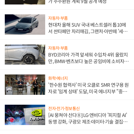
가 주주환원 계획 9월 공개 예정
자동차·부품
현대차 올해 SUV 국내 베스트셀러 톱10에
서 싼타페만 자리매김, 그랜저·아반떼 '세단
쌍끌이'로 내수 방어
자동차·부품
BYD코리아 가격 앞세워 수입차 4위 올랐지
만, BMW·벤츠보다 높은 공임비에 소비자
불만 폭발
화학·에너지
'한수원 협력사' 미국 오클로 SMR 연구용 원
자로 '임계 상태' 도달, 미국 에너지부 "중요
한 이정표"
전자·전기·정보통신
[AI 뭉쳐야 산다⑧] LG·엔비디아 '피지컬 AI'
동맹 강화, 구광모 제조·데이터·기술 결집
해 종합 로보틱스 기업으로