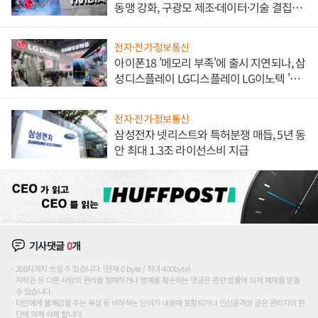
동맹 강화, 구광모 제조·데이터·기술 결집
해 종합 로보틱스 기업으로
전자·전기·정보통신
아이폰18 '메모리 부족'에 출시 지연되나, 삼
성디스플레이 LG디스플레이 LG이노텍 '탈
애플' 수익 다각화 속도
전자·전기·정보통신
삼성전자 넷리스트와 특허분쟁 매듭, 5년 동
안 최대 1.3조 라이선스비 지급
기사댓글
0
개
200자까지 쓰실 수 있습니다. (현재 0 byte / 최대 400byte)
저작권 등 다른 사람의 권리를 침해하거나 명예를 훼손하는 댓글은 관련 법률에 의해 제재를 받을
수 있습니다.
타인에게 불쾌감을 주는 욕설 등 비하하는 단어가 내용에 포함되거나 인신공격성 글은 관리자의 판
단에 의해 삭제 합니다.