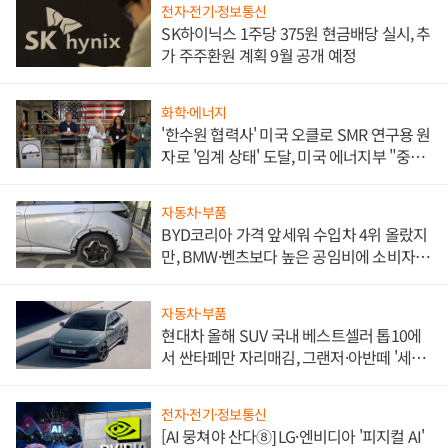
전자·전기·정보통신
SK하이닉스 1주당 375원 현금배당 실시, 추
가 주주환원 계획 9월 공개 예정
화학·에너지
'한수원 협력사' 미국 오클로 SMR 연구용 원
자로 '임계 상태' 도달, 미국 에너지부 "중요
한 이정표"
자동차·부품
BYD코리아 가격 앞세워 수입차 4위 올랐지
만, BMW·벤츠보다 높은 공임비에 소비자
불만 폭발
자동차·부품
현대차 올해 SUV 국내 베스트셀러 톱10에
서 싼타페만 자리매김, 그랜저·아반떼 '세단
쌍끌이'로 내수 방어
전자·전기·정보통신
[AI 뭉쳐야 산다⑧] LG·엔비디아 '피지컬 AI'