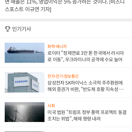
면 매출은 11%, 영업이익은 5% 증가하는 것이다. [비즈니
스포스트 이규연 기자]
인기기사
화학·에너지
로이터 "정제연료 3만 톤 한국에서 러시아
로 이동", 우크라이나의 공격에 수요 늘어
전자·전기·정보통신
삼성전자 SK하이닉스 소극적 주주환원에
해외 증권가 비판, "반도체 호황 지속성 의
문"
사회
미국 법원 "트럼프 정부 풍력 프로젝트 동결
조치는 위법", 해제 명령 내려