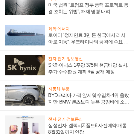
미국 법원 "트럼프 정부 풍력 프로젝트 동
결 조치는 위법", 해제 명령 내려
화학·에너지
로이터 "정제연료 3만 톤 한국에서 러시
아로 이동", 우크라이나의 공격에 수요 늘
어
전자·전기·정보통신
SK하이닉스 1주당 375원 현금배당 실시,
추가 주주환원 계획 9월 공개 예정
자동차·부품
BYD코리아 가격 앞세워 수입차 4위 올랐
지만, BMW·벤츠보다 높은 공임비에 소비
자 불만 폭발
전자·전기·정보통신
삼성전자, 갤럭시Z 폴드8 사전예약 개통
8월31일까지 연장