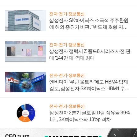
전자·전기·정보통신
삼성전자 SK하이닉스 소극적 주주환원
에 해외 증권가 비판, "반도체 호황 지속
성 의문"
전자·전기·정보통신
삼성전자 갤럭시 Z 폴드8 시리즈 사전 판
매 '144만 대' 역대 최대
전자·전기·정보통신
엔비디아 '루빈 울트라'에도 HBM4 탑재
검토, 삼성전자·SK하이닉스 HBM4 수율
에 주도권 갈린다
전자·전기·정보통신
삼성전자 2분기 글로벌 D램 점유율 39%
1위, SK하이닉스와 13%p 격차