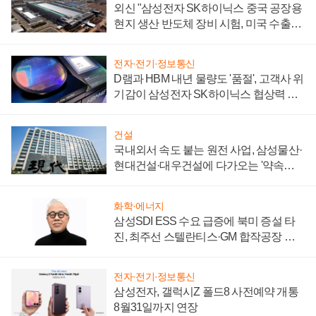
외신 "삼성전자 SK하이닉스 중국 공장용
현지 생산 반도체 장비 시험, 미국 수출통
제 대비"
전자·전기·정보통신
D램과 HBM 내년 물량도 '품절', 고객사 위
기감이 삼성전자 SK하이닉스 협상력 더
키워
건설
국내외서 속도 붙는 원전 사업, 삼성물산·
현대건설·대우건설에 다가오는 '약속의
시간'
화학·에너지
삼성SDI ESS 수요 급증에 북미 증설 타
진, 최주선 스텔란티스·GM 합작공장 건
설 재추진하나
전자·전기·정보통신
삼성전자, 갤럭시Z 폴드8 사전예약 개통
8월31일까지 연장