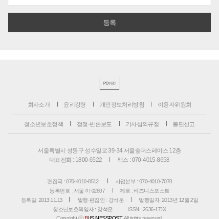
PC버전
회사소개
윤리강령
개인정보처리방침
이용자위원회
청소년보호정책
정정·반론보도
기사심의규정
불편신고
서울특별시 성동구 성수일로 39-34 서울숲더스페이스 12층
대표전화 : 1800-6522
팩스 : 070-4015-8658
편집국 : 070-4010-8512
사업본부 : 070-4010-7078
등록번호 : 서울 아 02897
제호 : 비즈니스포스트
등록일: 2013.11.13
발행·편집인 : 강석운
발행일자: 2013년 12월 2일
청소년보호책임자 : 강석운
ISSN : 2636-171X
Copyright ⓒ
B
USINESSPOST
. All rights reserved.