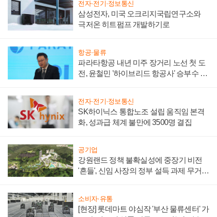
전자·전기·정보통신
삼성전자, 미국 오크리지국립연구소와
극저온 히트펌프 개발하기로
항공·물류
파라타항공 내년 미주 장거리 노선 첫 도
전, 윤철민 '하이브리드 항공사' 승부수 통
할까
전자·전기·정보통신
SK하이닉스 통합노조 설립 움직임 본격
화, 성과급 체계 불만에 3500명 결집
공기업
강원랜드 정책 불확실성에 중장기 비전
'흔들', 신임 사장의 정부 설득 과제 무거워
져
소비자·유통
[현장] 롯데마트 야심작 '부산 물류센터' 가