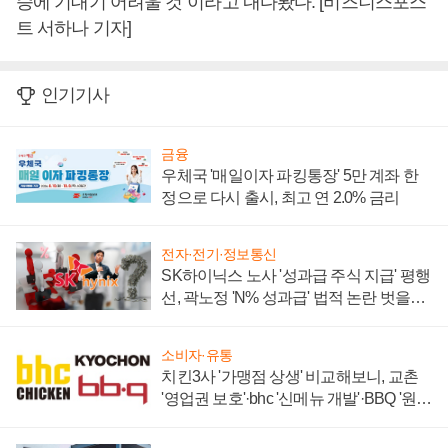
승에 기대기 어려울 것”이라고 내다봤다. [비즈니스포스
트 서하나 기자]
인기기사
금융
우체국 '매일이자 파킹통장' 5만 계좌 한
정으로 다시 출시, 최고 연 2.0% 금리
전자·전기·정보통신
SK하이닉스 노사 '성과급 주식 지급' 평행
선, 곽노정 'N% 성과급' 법적 논란 벗을지
주목
소비자·유통
치킨3사 '가맹점 상생' 비교해보니, 교촌
'영업권 보호'·bhc '신메뉴 개발'·BBQ '원가
부담'