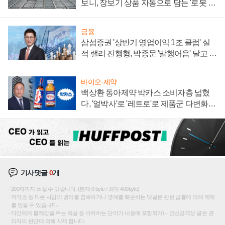
보니, 장보기 상품 자동으로 담는 '로봇 40
0대' 장관
금융
삼섬증권 '상반기 영업이익 1조 클럽' 실
적 랠리 진행형, 박종문 '발행어음' 달고 연
임 향하나
바이오·제약
백상환 동아제약 박카스 소비자층 넓혔
다, '얼박사'로 '레트로'로 제품군 다변화
주효
기사댓글
0
개
200자까지 쓰실 수 있습니다. (현재 0 byte / 최대 400byte)
저작권 등 다른 사람의 권리를 침해하거나 명예를 훼손하는 댓글은 관련 법률에 의해 제재
를 받을 수 있습니다.
타인에게 불쾌감을 주는 욕설 등 비하하는 단어가 내용에 포함되거나 인신공격성 글은 관
리자의 판단에 의해 삭제 합니다.