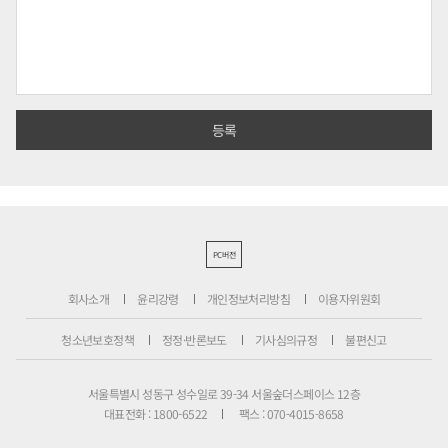
PC버전
회사소개
윤리강령
개인정보처리방침
이용자위원회
청소년보호정책
정정·반론보도
기사심의규정
불편신고
서울특별시 성동구 성수일로 39-34 서울숲더스페이스 12층
대표전화 : 1800-6522
팩스 : 070-4015-8658