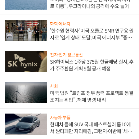
로 이동", 우크라이나의 공격에 수요 늘어
화학·에너지
'한수원 협력사' 미국 오클로 SMR 연구용 원
자로 '임계 상태' 도달, 미국 에너지부 "중요
한 이정표"
전자·전기·정보통신
SK하이닉스 1주당 375원 현금배당 실시, 추
가 주주환원 계획 9월 공개 예정
사회
미국 법원 "트럼프 정부 풍력 프로젝트 동결
조치는 위법", 해제 명령 내려
자동차·부품
현대차 올해 SUV 국내 베스트셀러 톱10에
서 싼타페만 자리매김, 그랜저·아반떼 '세단
쌍끌이'로 내수 방어