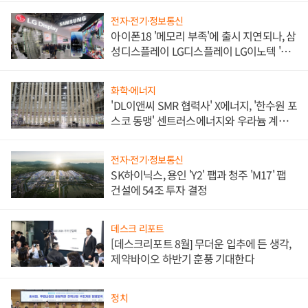
전자·전기·정보통신
아이폰18 '메모리 부족'에 출시 지연되나, 삼
성디스플레이 LG디스플레이 LG이노텍 '탈
애플' 수익 다각화 속도
화학·에너지
'DL이앤씨 SMR 협력사' X에너지, '한수원 포
스코 동맹' 센트러스에너지와 우라늄 계약
체결
전자·전기·정보통신
SK하이닉스, 용인 'Y2' 팹과 청주 'M17' 팹
건설에 54조 투자 결정
데스크 리포트
[데스크리포트 8월] 무더운 입추에 든 생각,
제약바이오 하반기 훈풍 기대한다
정치