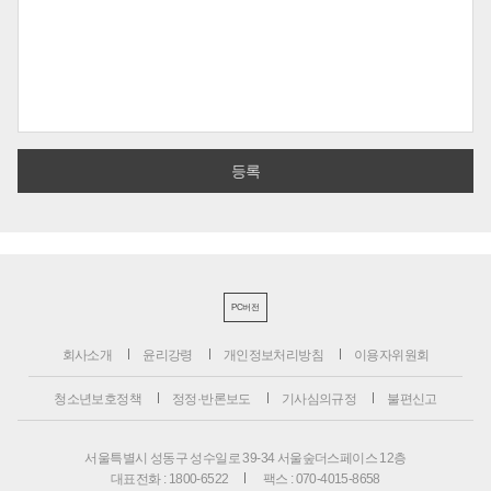
PC버전
회사소개
윤리강령
개인정보처리방침
이용자위원회
청소년보호정책
정정·반론보도
기사심의규정
불편신고
서울특별시 성동구 성수일로 39-34 서울숲더스페이스 12층
대표전화 : 1800-6522
팩스 : 070-4015-8658