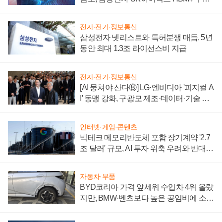
에 주도권 갈린다
전자·전기·정보통신
삼성전자 넷리스트와 특허분쟁 매듭, 5년
동안 최대 1.3조 라이선스비 지급
전자·전기·정보통신
[AI 뭉쳐야 산다⑧] LG·엔비디아 '피지컬 A
I' 동맹 강화, 구광모 제조·데이터·기술 결
집해 종합 로보틱스 기업으로
인터넷·게임·콘텐츠
빅테크 메모리반도체 포함 장기계약 '2.7
조 달러' 규모, AI 투자 위축 우려와 반대
신호
자동차·부품
BYD코리아 가격 앞세워 수입차 4위 올랐
지만, BMW·벤츠보다 높은 공임비에 소비
자 불만 폭발