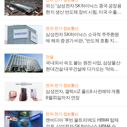
외신 "삼성전자 SK하이닉스 중국 공장용
현지 생산 반도체 장비 시험, 미국 수출통
제 대비"
전자·전기·정보통신
삼성전자 SK하이닉스 소극적 주주환원
에 해외 증권가 비판, "반도체 호황 지속
성 의문"
건설
국내외서 속도 붙는 원전 사업, 삼성물산·
현대건설·대우건설에 다가오는 '약속의
시간'
전자·전기·정보통신
삼성전자, 갤럭시Z 폴드8 사전예약 개통
8월31일까지 연장
전자·전기·정보통신
엔비디아 '루빈 울트라'에도 HBM4 탑재
검토, 삼성전자·SK하이닉스 HBM4 수율