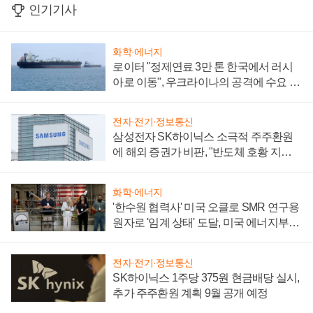
인기기사
화학·에너지
로이터 "정제연료 3만 톤 한국에서 러시
아로 이동", 우크라이나의 공격에 수요 늘
어
전자·전기·정보통신
삼성전자 SK하이닉스 소극적 주주환원
에 해외 증권가 비판, "반도체 호황 지속
성 의문"
화학·에너지
'한수원 협력사' 미국 오클로 SMR 연구용
원자로 '임계 상태' 도달, 미국 에너지부
"중요한 이정표"
전자·전기·정보통신
SK하이닉스 1주당 375원 현금배당 실시,
추가 주주환원 계획 9월 공개 예정