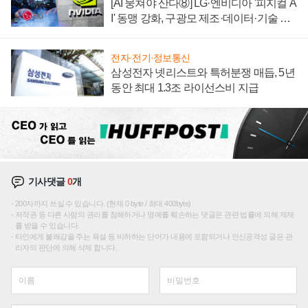
[AI 뭉쳐야 산다⑧] LG·엔비디아 '피지컬 A
I' 동맹 강화, 구광모 제조·데이터·기술 결
집해 종합 로보틱스 기업으로
전자·전기·정보통신
삼성전자 넷리스트와 특허분쟁 매듭, 5년
동안 최대 1.3조 라이선스비 지급
기사댓글
0
개
200자까지 쓰실 수 있습니다. (현재 0 byte / 최대 400byte)
저작권 등 다른 사람의 권리를 침해하거나 명예를 훼손하는 댓글은 관련 법률에 의해 제재
를 받을 수 있습니다.
타인에게 불쾌감을 주는 욕설 등 비하하는 단어가 내용에 포함되거나 인신공격성 글은 관
리자의 판단에 의해 삭제 합니다.