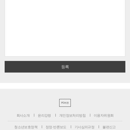
PC버전
회사소개
윤리강령
개인정보처리방침
이용자위원회
청소년보호정책
정정·반론보도
기사심의규정
불편신고