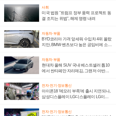
사회
미국 법원 "트럼프 정부 풍력 프로젝트 동
결 조치는 위법", 해제 명령 내려
자동차·부품
BYD코리아 가격 앞세워 수입차 4위 올랐
지만, BMW·벤츠보다 높은 공임비에 소비
자 불만 폭발
자동차·부품
현대차 올해 SUV 국내 베스트셀러 톱10
에서 싼타페만 자리매김, 그랜저·아반떼
'세단 쌍끌이'로 내수 방어
전자·전기·정보통신
아이폰18 '메모리 부족'에 출시 지연되나,
삼성디스플레이 LG디스플레이 LG이노
텍 '탈애플' 수익 다각화 속도
전자·전기·정보통신