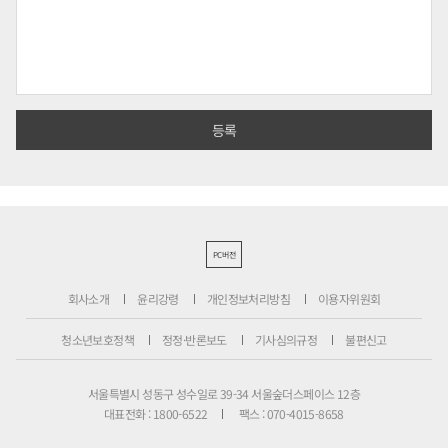
PC버전
회사소개
윤리강령
개인정보처리방침
이용자위원회
청소년보호정책
정정·반론보도
기사심의규정
불편신고
서울특별시 성동구 성수일로 39-34 서울숲더스페이스 12층
대표전화 : 1800-6522
팩스 : 070-4015-8658