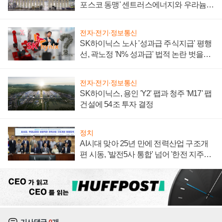
포스코 동맹' 센트러스에너지와 우라늄
계약 체결
전자·전기·정보통신
SK하이닉스 노사 '성과급 주식지급' 평행
선, 곽노정 'N% 성과급' 법적 논란 벗을지
주목
전자·전기·정보통신
SK하이닉스, 용인 'Y2' 팹과 청주 'M17' 팹
건설에 54조 투자 결정
정치
AI시대 맞아 25년 만에 전력산업 구조개
편 시동, '발전5사 통합' 넘어 '한전 지주사'
재편론도