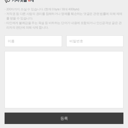
기사댓글
0
개
200자까지 쓰실 수 있습니다. (현재 0 byte / 최대 400byte)
저작권 등 다른 사람의 권리를 침해하거나 명예를 훼손하는 댓글은 관련 법률에 의해 제재
를 받을 수 있습니다.
타인에게 불쾌감을 주는 욕설 등 비하하는 단어가 내용에 포함되거나 인신공격성 글은 관
리자의 판단에 의해 삭제 합니다.