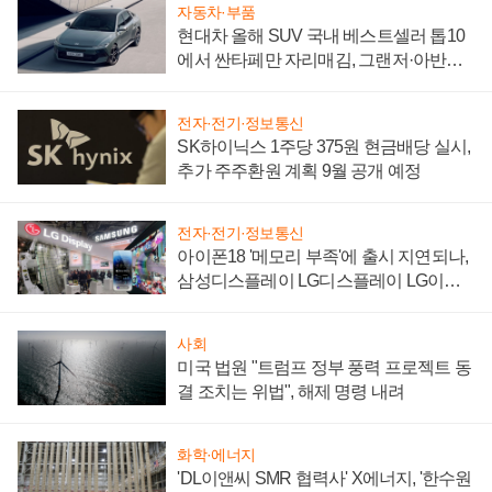
자동차·부품
현대차 올해 SUV 국내 베스트셀러 톱10
에서 싼타페만 자리매김, 그랜저·아반떼
'세단 쌍끌이'로 내수 방어
전자·전기·정보통신
SK하이닉스 1주당 375원 현금배당 실시,
추가 주주환원 계획 9월 공개 예정
전자·전기·정보통신
아이폰18 '메모리 부족'에 출시 지연되나,
삼성디스플레이 LG디스플레이 LG이노
텍 '탈애플' 수익 다각화 속도
사회
미국 법원 "트럼프 정부 풍력 프로젝트 동
결 조치는 위법", 해제 명령 내려
화학·에너지
'DL이앤씨 SMR 협력사' X에너지, '한수원