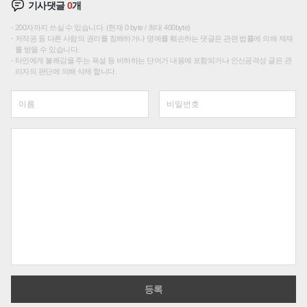
기사댓글
0
개
200자까지 쓰실 수 있습니다. (현재 0 byte / 최대 400byte)
저작권 등 다른 사람의 권리를 침해하거나 명예를 훼손하는 댓글은 관련 법률에 의해 제재
를 받을 수 있습니다.
타인에게 불쾌감을 주는 욕설 등 비하하는 단어가 내용에 포함되거나 인신공격성 글은 관
리자의 판단에 의해 삭제 합니다.