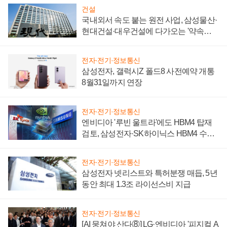
건설
국내외서 속도 붙는 원전 사업, 삼성물산·
현대건설·대우건설에 다가오는 '약속의
시간'
전자·전기·정보통신
삼성전자, 갤럭시Z 폴드8 사전예약 개통
8월31일까지 연장
전자·전기·정보통신
엔비디아 '루빈 울트라'에도 HBM4 탑재
검토, 삼성전자·SK하이닉스 HBM4 수율
에 주도권 갈린다
전자·전기·정보통신
삼성전자 넷리스트와 특허분쟁 매듭, 5년
동안 최대 1.3조 라이선스비 지급
전자·전기·정보통신
[AI 뭉쳐야 산다⑧] LG·엔비디아 '피지컬 A