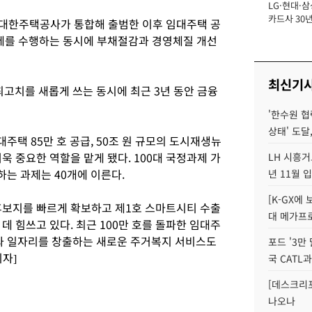
LG·현대·삼
장
카드사 30년
 대한주택공사가 통합해 출범한 이후 임대주택 공
에 '초집중' 
과제를 수행하는 동시에 부채절감과 경영체질 개선
최신기
최고치를 새롭게 쓰는 동시에 최근 3년 동안 금융
'한수원 협
상태' 도달,
택 85만 호 공급, 50조 원 규모의 도시재생뉴
욱 중요한 역할을 맡게 됐다. 100대 국정과제 가
LH 시흥거
는 과제는 40개에 이른다.
년 11월 
[K-GX에
후보지를 빠르게 확보하고 제1호 스마트시티 수출
대 메가프
데 힘쓰고 있다. 최근 100만 호를 돌파한 임대주
 일자리를 창출하는 새로운 주거복지 서비스도
포드 '3만
자]
국 CATL과
[데스크리포
나오나