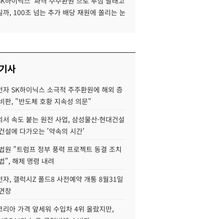
SK하이닉스 '파격 주주환원'으로 투심 달래고
까, 100조 넘는 추가 배당 재원에 쏠리는 눈
 기사
자 SK하이닉스 소극적 주주환원에 해외 증
비판, "반도체 호황 지속성 의문"
서 속도 붙는 원전 사업, 삼성물산·현대건설
건설에 다가오는 '약속의 시간'
법원 "트럼프 정부 풍력 프로젝트 동결 조치
법", 해제 명령 내려
자, 갤럭시Z 폴드8 사전예약 개통 8월31일
 연장
코리아 가격 앞세워 수입차 4위 올랐지만,