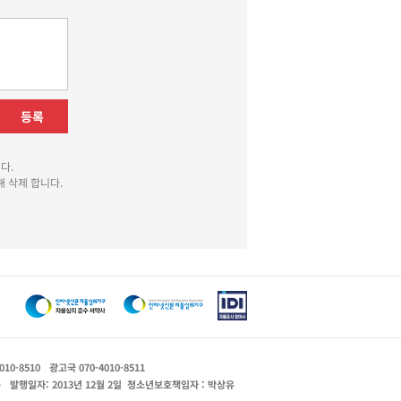
등록
다.
 삭제 합니다.
010-8510
광고국 070-4010-8511
운
발행일자: 2013년 12월 2일
청소년보호책임자 : 박상유