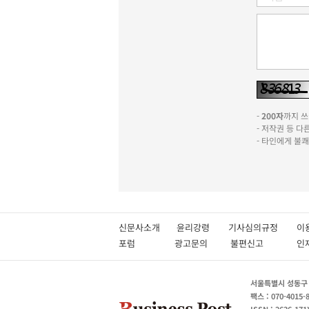
-
200자
까지 쓰실
- 저작권 등 
- 타인에게 불
신문사소개
윤리강령
기사심의규정
이
포럼
광고문의
불편신고
서울특별시 성동구 성
팩스 : 070-4015-
ISSN : 2636-171