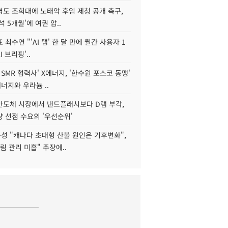
병도 조희대에 노태악 후임 제청 공개 촉구,
석 5개월'에 여권 압..
 최수연 "'AI 탭' 한 달 만에 월간 사용자 1
I 브리핑'..
 SMR 협력사' X에너지, '한수원 포스코 동맹'
너지와 우라늄 ..
리반도체 시장에서 낸드플래시보다 D램 부각,
 선점 수요의 '우선순위'
성 "캐나다 초대형 산불 원인은 기후변화",
림 관리 미흡" 주장에..