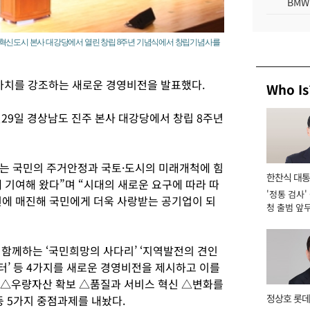
BMW
주혁신도시 본사 대강당에서 열린 창립 8주년 기념식에서 창립기념사를
치를 강조하는 새로운 경영비전을 발표했다.
Who Is
29일 경상남도 진주 본사 대강당에서 창립 8주년
는 국민의 주거안정과 국토·도시의 미래개척에 힘
한찬식 대
 기여해 왔다”며 “시대의 새로운 요구에 따라 따
'정통 검사'
서관
현에 매진해 국민에게 더욱 사랑받는 공기업이 되
청 출범 앞
맡아 [2026
객과 함께하는 ‘국민희망의 사다리’ ‘지역발전의 견인
포터’ 등 4가지를 새로운 경영비전을 제시하고 이를
 △우량자산 확보 △품질과 서비스 혁신 △변화를
정상호 롯데
등 5가지 중점과제를 내놨다.