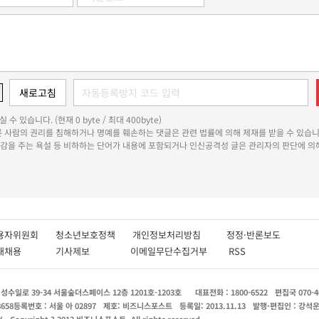
 수 있습니다. (현재 0 byte / 최대 400byte)
다른 사람의 권리를 침해하거나 명예를 훼손하는 댓글은 관련 법률에 의해 제재를 받을 수 있습니
쾌감을 주는 욕설 등 비하하는 단어가 내용에 포함되거나 인신공격성 글은 관리자의 판단에 의해
용자위원회
청소년보호정책
개인정보처리방침
정정·반론보도
인재채용
기사제보
이메일무단수집거부
RSS
수일로 39-34 서울숲더스페이스 12층 1201호-1203호
대표전화 : 1800-6522
편집국 070-4
8658
등록번호 : 서울 아 02897
제호: 비즈니스포스트
등록일: 2013.11.13
발행·편집인 : 강석
X
Copyright ? 2013 비즈니스포스트. All rights reserved.