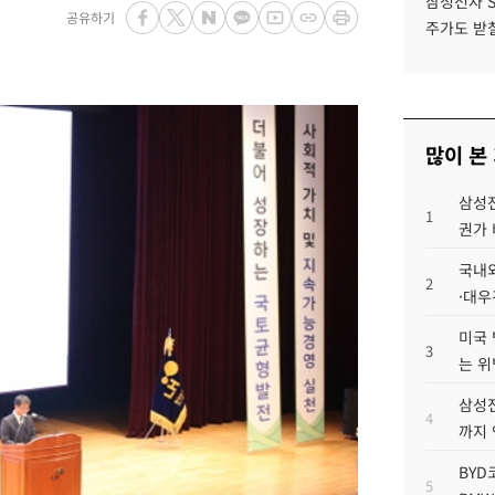
삼성전자 
공유하기
주가도 받칠
많이 본
삼성전
1
권가 
국내외
2
·대우
미국 
3
는 위
삼성전
4
까지
BYD
5