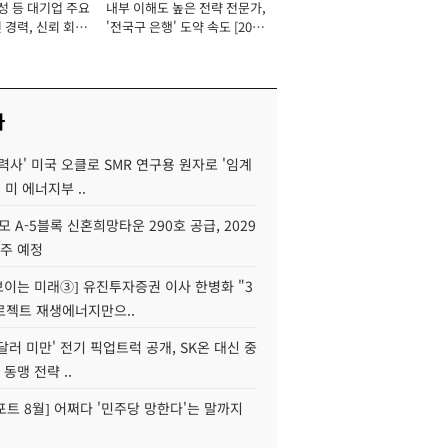
성 등 대기업 주요
내부 이해도 높은 전략 전문가,
 경력, 신뢰 회복
'전국구 은행' 도약 속도 [2026
[2026년]
년]
사
력사' 미국 오클로 SMR 연구용 원자로 '임계
 미 에너지부 ..
모 A-5블록 신혼희망타운 290호 공급, 2029
입주 예정
 보이는 미래③] 유진투자증권 이사 한병화 "3
로젝트 재생에너지만으..
 달러 미만' 전기 픽업트럭 공개, SK온 대신 중
 동맹 전략 ..
트 8월] 어쩌다 '민주당 망한다'는 말까지