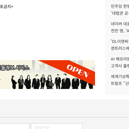
민주당 한
배포금지>
'대법관 공
네이버 대표
천만 명, 'A
'DL이앤씨
센트러스에
AI 메모
고객사 물량
세계기상특
트럼프 "산