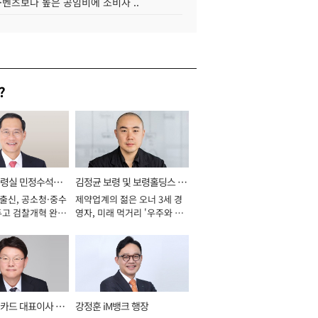
·벤츠보다 높은 공임비에 소비자 ..
?
통령실 민정수석비
김정균 보령 및 보령홀딩스 대
 출신, 공소청·중수
제약업계의 젊은 오너 3세 경
표이사 사장
두고 검찰개혁 완수
영자, 미래 먹거리 '우주와 헬
년]
스케어' 공들여 [2026년]
카드 대표이사 사
강정훈 iM뱅크 행장