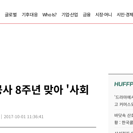
글로벌
기후대응
Who Is?
기업·산업
금융
시장·머니
시민·경
HUFF
사 8주년 맞아 '사회
'드라마에서
고 커머스
바닷속 산
2017-10-01 11:36:41
황 : 한국