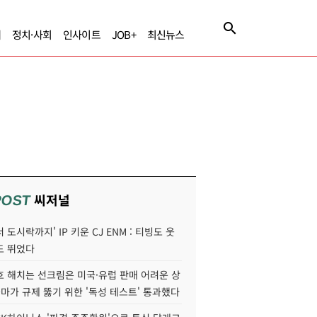
제
정치·사회
인사이트
JOB+
최신뉴스
씨저널
POST
 도시락까지' IP 키운 CJ ENM : 티빙도 웃
도 뛰었다
호 해치는 선크림은 미국·유럽 판매 어려운 상
콜마가 규제 뚫기 위한 '독성 테스트' 통과했다