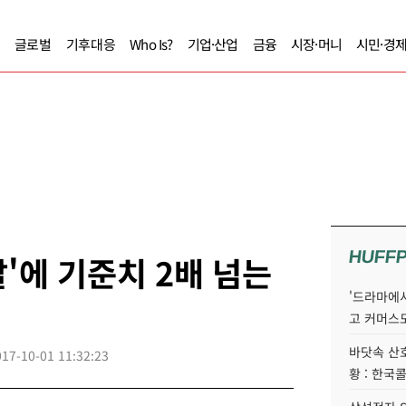
글로벌
기후대응
Who Is?
기업·산업
금융
시장·머니
시민·경
HUFF
'에 기준치 2배 넘는
'드라마에서
고 커머스
바닷속 산
017-10-01 11:32:23
황 : 한국