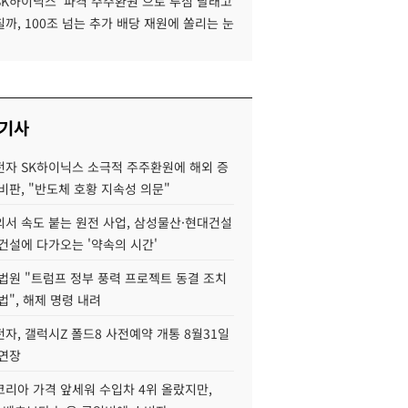
SK하이닉스 '파격 주주환원'으로 투심 달래고
까, 100조 넘는 추가 배당 재원에 쏠리는 눈
 기사
자 SK하이닉스 소극적 주주환원에 해외 증
비판, "반도체 호황 지속성 의문"
서 속도 붙는 원전 사업, 삼성물산·현대건설
건설에 다가오는 '약속의 시간'
법원 "트럼프 정부 풍력 프로젝트 동결 조치
법", 해제 명령 내려
자, 갤럭시Z 폴드8 사전예약 개통 8월31일
 연장
코리아 가격 앞세워 수입차 4위 올랐지만,