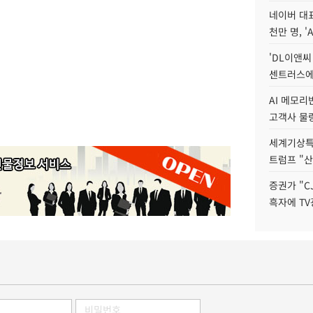
네이버 대표
천만 명, 'A
'DL이앤씨
센트러스에
AI 메모
고객사 물량
세계기상특
트럼프 "산
증권가 "C
흑자에 TV