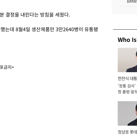
BMW
분 결정을 내린다는 방침을 세웠다.
했는데 8월4일 생산제품만 3만2640병이 유통됐
Who Is
배포금지>
한찬식 대
'정통 검사'
서관
청 출범 앞
맡아 [2026
정상호 롯데