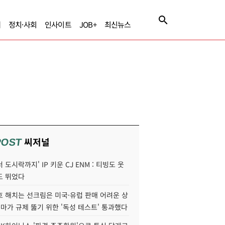
제
정치·사회
인사이트
JOB+
최신뉴스
씨저널
POST
 도시락까지' IP 키운 CJ ENM : 티빙도 웃
도 뛰었다
호 해치는 선크림은 미국·유럽 판매 어려운 상
콜마가 규제 뚫기 위한 '독성 테스트' 통과했다