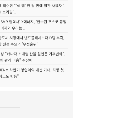
 최수연 "'AI 탭' 한 달 만에 월간 사용자 1
I 브리핑'..
 SMR 협력사' X에너지, '한수원 포스코 동맹'
너지와 우라늄 ..
리반도체 시장에서 낸드플래시보다 D램 부각,
 선점 수요의 '우선순위'
성 "캐나다 초대형 산불 원인은 기후변화",
림 관리 미흡" 주장에..
JENM 하반기 영업이익 개선 기대, 티빙 첫
광고도 반등"