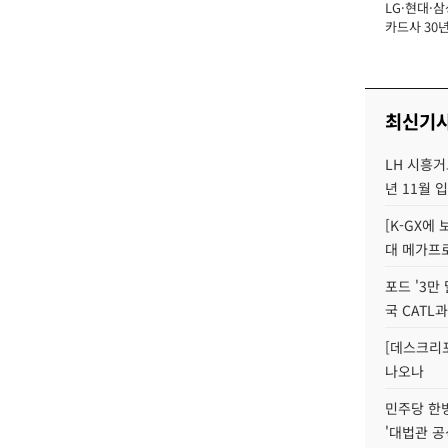
LG·현대·삼
장
카드사 30년
에 '초집중' 
최신기
LH 시흥거
년 11월 
[K-GX에
대 메가프
포드 '3만
국 CATL과
[데스크리포
나오나
민주당 한
'대법관 공