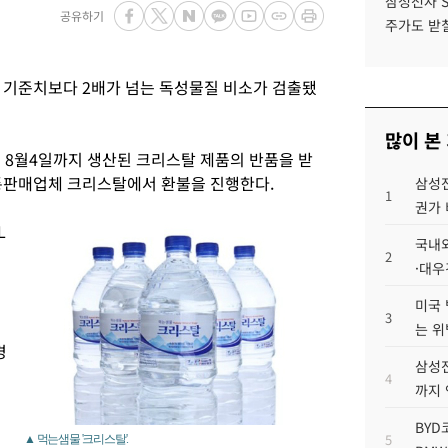
삼성전자 
공유하기
주가도 받칠
 기준치보다 2배가 넘는 독성물질 비소가 검출됐
많이 본
터 8월4일까지 생산된 크리스탈 제품의 반품을 받
유통판매업체 크리스탈에서 환불을 진행한다.
삼성전
1
권가 
L
국내외
2
·대우
미국 
3
는 위
경
삼성전
4
까지
BYD
5
▲ 먹는샘물 '크리스탈'.