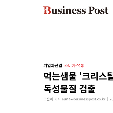
기업과산업
소비자·유통
먹는샘물 '크리스탈
독성물질 검출
조은아 기자 euna@businesspost.co.kr
2