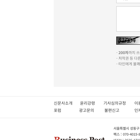
-
200자
까지 쓰실
- 저작권 등 
- 타인에게 불
신문사소개
윤리강령
기사심의규정
이
포럼
광고문의
불편신고
서울특별시 성동구 성
팩스 : 070-4015-
ISSN : 2636-171