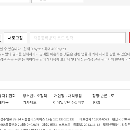
 수 있습니다. (현재 0 byte / 최대 400byte)
다른 사람의 권리를 침해하거나 명예를 훼손하는 댓글은 관련 법률에 의해 제재를 받을 수 있습니
쾌감을 주는 욕설 등 비하하는 단어가 내용에 포함되거나 인신공격성 글은 관리자의 판단에 의해
용자위원회
청소년보호정책
개인정보처리방침
정정·반론보도
인재채용
기사제보
이메일무단수집거부
RSS
수일로 39-34 서울숲더스페이스 12층 1201호-1203호
대표전화 : 1800-6522
편집국 070-4
8658
등록번호 : 서울 아 02897
제호: 비즈니스포스트
등록일: 2013.11.13
발행·편집인 : 강석
X
Copyright ? 2013 비즈니스포스트. All rights reserved.