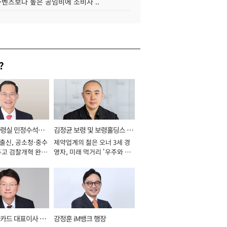
·벤츠보다 높은 공임비에 소비자 ..
?
통령실 민정수석비
김정균 보령 및 보령홀딩스 대
 출신, 공소청·중수
제약업계의 젊은 오너 3세 경
표이사 사장
두고 검찰개혁 완수
영자, 미래 먹거리 '우주와 헬
년]
스케어' 공들여 [2026년]
카드 대표이사 사
강정훈 iM뱅크 행장