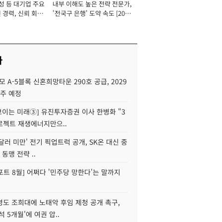
성 등 대기업 주요
내부 이해도 높은 전략 전문가,
 경력, 신뢰 회복
'전국구 은행' 도약 속도 [2026
[2026년]
년]
사
모 A-5블록 신혼희망타운 290호 공급, 2029
입주 예정
 보이는 미래③] 유진투자증권 이사 한병화 "3
로젝트 재생에너지만으..
 달러 미만' 전기 픽업트럭 공개, SK온 대신 중
 동맹 전략 ..
트 8월] 어쩌다 '민주당 망한다'는 말까지
병도 조희대에 노태악 후임 제청 공개 촉구,
석 5개월'에 여권 압..