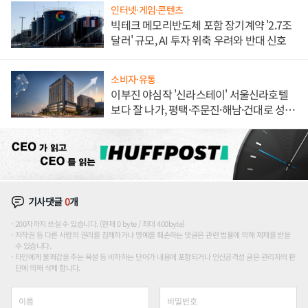
인터넷·게임·콘텐츠
빅테크 메모리반도체 포함 장기계약 '2.7조
달러' 규모, AI 투자 위축 우려와 반대 신호
소비자·유통
이부진 야심작 '신라스테이' 서울신라호텔
보다 잘 나가, 평택·주문진·해남·건대로 성
장판 더 넓힌다
기사댓글
0
개
200자까지 쓰실 수 있습니다. (현재 0 byte / 최대 400byte)
저작권 등 다른 사람의 권리를 침해하거나 명예를 훼손하는 댓글은 관련 법률에 의해 제재를 받을
수 있습니다.
타인에게 불쾌감을 주는 욕설 등 비하하는 단어가 내용에 포함되거나 인신공격성 글은 관리자의 판
단에 의해 삭제 합니다.