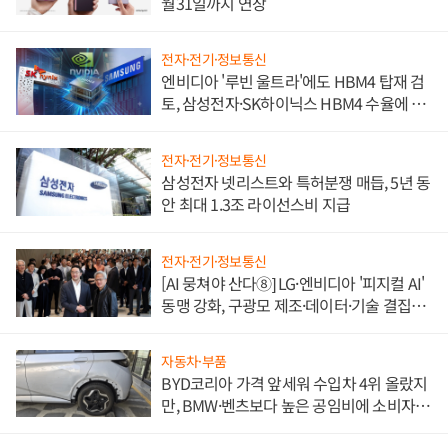
월31일까지 연장
전자·전기·정보통신
엔비디아 '루빈 울트라'에도 HBM4 탑재 검
토, 삼성전자·SK하이닉스 HBM4 수율에 주
도권 갈린다
전자·전기·정보통신
삼성전자 넷리스트와 특허분쟁 매듭, 5년 동
안 최대 1.3조 라이선스비 지급
전자·전기·정보통신
[AI 뭉쳐야 산다⑧] LG·엔비디아 '피지컬 AI'
동맹 강화, 구광모 제조·데이터·기술 결집
해 종합 로보틱스 기업으로
자동차·부품
BYD코리아 가격 앞세워 수입차 4위 올랐지
만, BMW·벤츠보다 높은 공임비에 소비자
불만 폭발