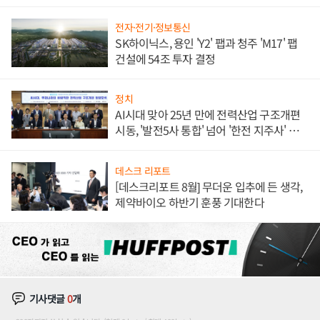
체결
전자·전기·정보통신
SK하이닉스, 용인 'Y2' 팹과 청주 'M17' 팹
건설에 54조 투자 결정
정치
AI시대 맞아 25년 만에 전력산업 구조개편
시동, '발전5사 통합' 넘어 '한전 지주사' 재편
론도
데스크 리포트
[데스크리포트 8월] 무더운 입추에 든 생각,
제약바이오 하반기 훈풍 기대한다
기사댓글
0
개