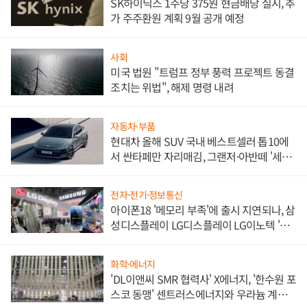
SK하이닉스 1주당 375원 현금배당 실시, 추
가 주주환원 계획 9월 공개 예정
사회
미국 법원 "트럼프 정부 풍력 프로젝트 동결
조치는 위법", 해제 명령 내려
자동차·부품
현대차 올해 SUV 국내 베스트셀러 톱10에
서 싼타페만 자리매김, 그랜저·아반떼 '세단
쌍끌이'로 내수 방어
전자·전기·정보통신
아이폰18 '메모리 부족'에 출시 지연되나, 삼
성디스플레이 LG디스플레이 LG이노텍 '탈
애플' 수익 다각화 속도
화학·에너지
'DL이앤씨 SMR 협력사' X에너지, '한수원 포
스코 동맹' 센트러스에너지와 우라늄 계약