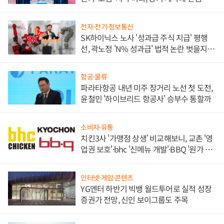
각
전자·전기·정보통신
SK하이닉스 노사 '성과급 주식 지급' 평행
선, 곽노정 'N% 성과급' 법적 논란 벗을지 주
목
항공·물류
파라타항공 내년 미주 장거리 노선 첫 도전,
윤철민 '하이브리드 항공사' 승부수 통할까
소비자·유통
치킨3사 '가맹점 상생' 비교해보니, 교촌 '영
업권 보호'·bhc '신메뉴 개발'·BBQ '원가 부
담'
인터넷·게임·콘텐츠
YG엔터 하반기 빅뱅 월드투어로 실적 성장
증권가 전망, 신인 보이그룹도 주목