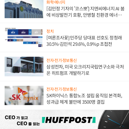
화학·에너지
[김민정 기자의 '코스뽀'] 지엔씨에너지 AI 붐
에 비상발전기 호황, 안병철 친환경 에너지
발전전문기업 향한다
정치
[여론조사꽃] 민주당 당대표 선호도 정청래
30.5%·김민석 29.6%, 0.9%p 초접전
전자·전기·정보통신
삼성전자, 미국 오크리지국립연구소와 극저
온 히트펌프 개발하기로
전자·전기·정보통신
SK하이닉스 통합노조 설립 움직임 본격화,
성과급 체계 불만에 3500명 결집