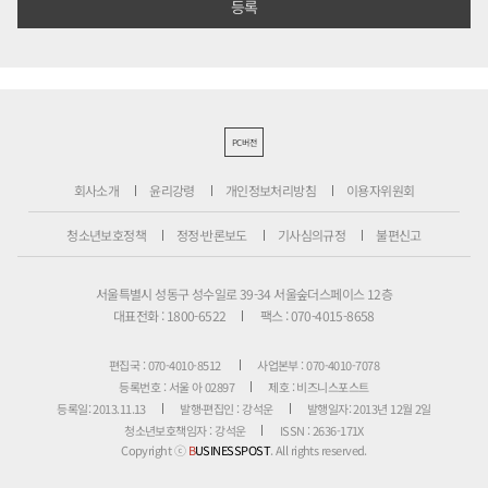
PC버전
회사소개
윤리강령
개인정보처리방침
이용자위원회
청소년보호정책
정정·반론보도
기사심의규정
불편신고
서울특별시 성동구 성수일로 39-34 서울숲더스페이스 12층
대표전화 : 1800-6522
팩스 : 070-4015-8658
편집국 : 070-4010-8512
사업본부 : 070-4010-7078
등록번호 : 서울 아 02897
제호 : 비즈니스포스트
등록일: 2013.11.13
발행·편집인 : 강석운
발행일자: 2013년 12월 2일
청소년보호책임자 : 강석운
ISSN : 2636-171X
Copyright ⓒ
B
USINESSPOST
. All rights reserved.