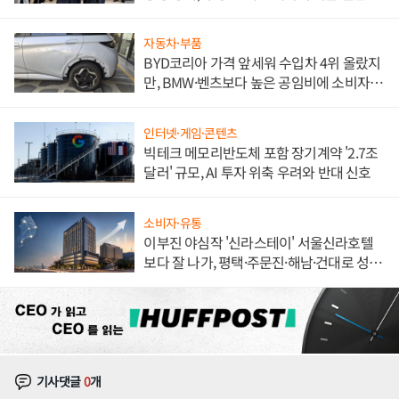
해 종합 로보틱스 기업으로
자동차·부품
BYD코리아 가격 앞세워 수입차 4위 올랐지
만, BMW·벤츠보다 높은 공임비에 소비자
불만 폭발
인터넷·게임·콘텐츠
빅테크 메모리반도체 포함 장기계약 '2.7조
달러' 규모, AI 투자 위축 우려와 반대 신호
소비자·유통
이부진 야심작 '신라스테이' 서울신라호텔
보다 잘 나가, 평택·주문진·해남·건대로 성
장판 더 넓힌다
기사댓글
0
개