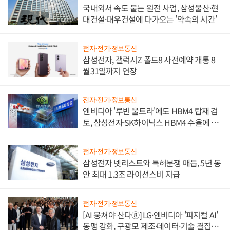
국내외서 속도 붙는 원전 사업, 삼성물산·현
대건설·대우건설에 다가오는 '약속의 시간'
전자·전기·정보통신
삼성전자, 갤럭시Z 폴드8 사전예약 개통 8
월31일까지 연장
전자·전기·정보통신
엔비디아 '루빈 울트라'에도 HBM4 탑재 검
토, 삼성전자·SK하이닉스 HBM4 수율에 주
도권 갈린다
전자·전기·정보통신
삼성전자 넷리스트와 특허분쟁 매듭, 5년 동
안 최대 1.3조 라이선스비 지급
전자·전기·정보통신
[AI 뭉쳐야 산다⑧] LG·엔비디아 '피지컬 AI'
동맹 강화, 구광모 제조·데이터·기술 결집