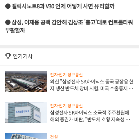
● 갤럭시노트8과 V30 언제 어떻게 사면 유리할까
● 삼성, 이재용 공백 감안해 김상조 '충고'대로 컨트롤타워
부활할까
인기기사
전자·전기·정보통신
외신 "삼성전자 SK하이닉스 중국 공장용 현
지 생산 반도체 장비 시험, 미국 수출통제 대
비"
전자·전기·정보통신
삼성전자 SK하이닉스 소극적 주주환원에
해외 증권가 비판, "반도체 호황 지속성 의
문"
건설