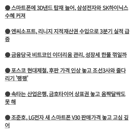
● 스마트폰에 3D낸드 탑재 늘어, 삼성전자와 SK하이닉스
수혜 커져
● 엔씨소프트, 리니지 지적재산권 수입으로 3분기 실적 급
증
● 금융당국 비트코인 이더리움 관리, 성장세 한풀 꺾일까
● 포스코 현대제철, 후판 가격 인상 놓고 조선3사와 줄다
리기 '팽팽'
● 속타는 산업은행, 금호타이어 상표권 놓고 옴짝달싹도
못 해
● 조준호, LG전자 새 스마트폰 V30 판매가격 놓고 고심 깊
어