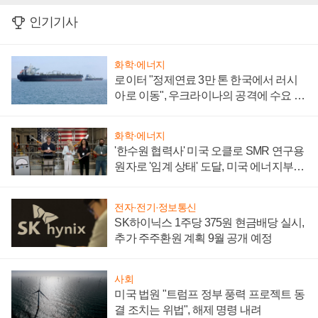
인기기사
화학·에너지
로이터 "정제연료 3만 톤 한국에서 러시
아로 이동", 우크라이나의 공격에 수요 늘
어
화학·에너지
'한수원 협력사' 미국 오클로 SMR 연구용
원자로 '임계 상태' 도달, 미국 에너지부
"중요한 이정표"
전자·전기·정보통신
SK하이닉스 1주당 375원 현금배당 실시,
추가 주주환원 계획 9월 공개 예정
사회
미국 법원 "트럼프 정부 풍력 프로젝트 동
결 조치는 위법", 해제 명령 내려