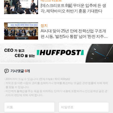
데스크 리포트
[데스크리포트 8월] 무더운 입추에 든 생
각, 제약바이오 하반기 훈풍 기대한다
정치
AI시대 맞아 25년 만에 전력산업 구조개
편 시동, '발전5사 통합' 넘어 '한전 지주사'
재편론도
기사댓글
0
개
200자까지 쓰실 수 있습니다. (현재 0 byte / 최대 400byte)
저작권 등 다른 사람의 권리를 침해하거나 명예를 훼손하는 댓글은 관련 법률에 의해 제재
를 받을 수 있습니다.
타인에게 불쾌감을 주는 욕설 등 비하하는 단어가 내용에 포함되거나 인신공격성 글은 관
리자의 판단에 의해 삭제 합니다.