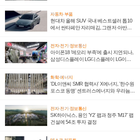
자동차·부품
현대차 올해 SUV 국내 베스트셀러 톱10
에서 싼타페만 자리매김, 그랜저·아반떼
'세단 쌍끌이'로 내수 방어
전자·전기·정보통신
아이폰18 '메모리 부족'에 출시 지연되나,
삼성디스플레이 LG디스플레이 LG이노
텍 '탈애플' 수익 다각화 속도
화학·에너지
'DL이앤씨 SMR 협력사' X에너지, '한수원
포스코 동맹' 센트러스에너지와 우라늄
계약 체결
전자·전기·정보통신
SK하이닉스, 용인 'Y2' 팹과 청주 'M17' 팹
건설에 54조 투자 결정