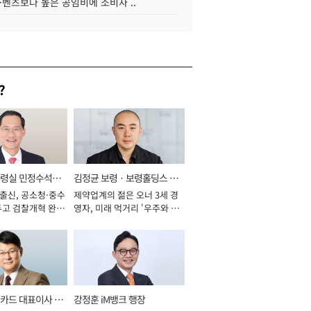
·벤츠보다 높은 공임비에 소비자 ..
?
통령실 민정수석비
김정균 보령ㆍ보령홀딩스 대
 출신, 공소청·중수
제약업계의 젊은 오너 3세 경
표이사 사장
두고 검찰개혁 완수
영자, 미래 먹거리 '우주와 헬
년]
스케어' 공들여 [2026년]
카드 대표이사 사
강정훈 iM뱅크 행장