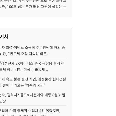
SK하이닉스 '파격 주주환원'으로 투심 달래고
까, 100조 넘는 추가 배당 재원에 쏠리는 눈
 기사
자 SK하이닉스 소극적 주주환원에 해외 증
비판, "반도체 호황 지속성 의문"
"삼성전자 SK하이닉스 중국 공장용 현지 생
도체 장비 시험, 미국 수출통제 ..
서 속도 붙는 원전 사업, 삼성물산·현대건설
건설에 다가오는 '약속의 시간'
자, 갤럭시Z 폴드8 사전예약 개통 8월31일
 연장
코리아 가격 앞세워 수입차 4위 올랐지만,