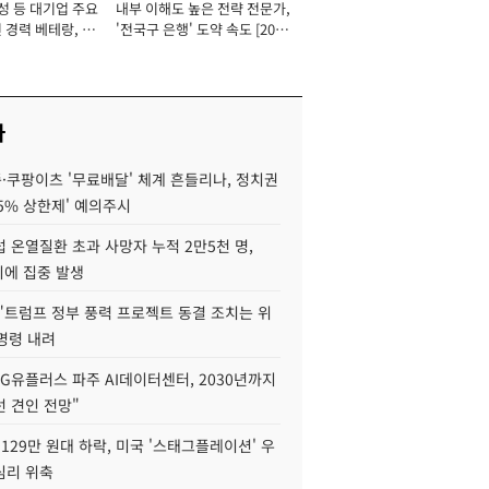
성 등 대기업 주요
내부 이해도 높은 전략 전문가,
 경력 베테랑, 신
'전국구 은행' 도약 속도 [2026
'초집중' 영업정지
년]
[2026년]
사
·쿠팡이츠 '무료배달' 체계 흔들리나, 정치권
15% 상한제' 예의주시
 온열질환 초과 사망자 누적 2만5천 명,
이에 집중 발생
"트럼프 정부 풍력 프로젝트 동결 조치는 위
 명령 내려
LG유플러스 파주 AI데이터센터, 2030년까지
 견인 전망"
129만 원대 하락, 미국 '스태그플레이션' 우
심리 위축