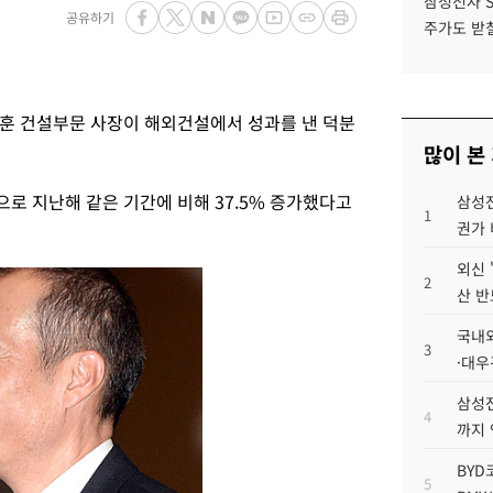
삼성전자 
공유하기
주가도 받칠
훈 건설부문 사장이 해외건설에서 성과를 낸 덕분
많이 본
으로 지난해 같은 기간에 비해 37.5% 증가했다고
삼성전
1
권가 
외신 
2
산 반
국내외
3
·대우
삼성전
4
까지
BYD
5