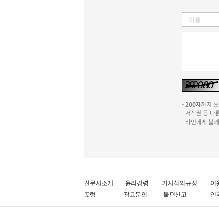
-
200자
까지 쓰실
- 저작권 등 
- 타인에게 불
신문사소개
윤리강령
기사심의규정
이
포럼
광고문의
불편신고