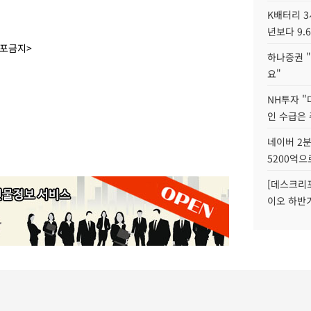
K배터리 3
년보다 9.
배포금지>
하나증권 "
요"
NH투자 "
인 수급은
네이버 2분
5200억으
[데스크리포
이오 하반