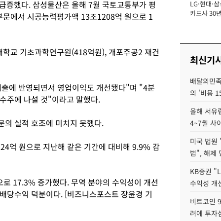
% 급증했다. 삼성물산은 올해 7월 국토교통부가 평
LG·현대·삼
장
카드사 30년
에서 시공능력평가액 13조1208억 원으로 1
뢰 회복에 
제재 '부담' 
교 기초과학연구원(418억원), 개포주공2 재건
최신기
배달의민족
매출에 반영되면서 영업이익도 개선됐다"며 "4분
의 '비용 
수주에 나설 것"이라고 말했다.
올해 서유럽
의 실적 호조에 미치지 못했다.
4~7월 사
미국 법원 
24억 원으로 지난해 같은 기간에 대비해 9.9% 감
법", 해제
KB증권 "
로 17.3% 증가했다. 무역 분야의 수익성이 개선
수익성 개선
배당수익 덕분이다. [비즈니스포스트 장윤경 기
비트코인 9
려에 투자