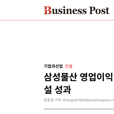
기업과산업
건설
삼성물산 영업이익 
설 성과
장윤경 기자 strangebride@businesspost.co