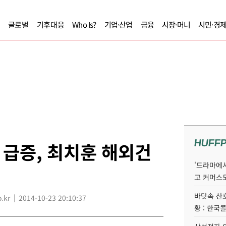
글로벌
기후대응
Who Is?
기업·산업
금융
시장·머니
시민·경
HUFF
급증, 최치훈 해외건
'드라마에서
고 커머스
바닷속 산
.kr
2014-10-23 20:10:37
황 : 한국