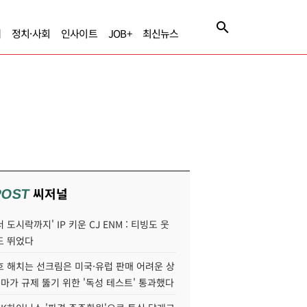
제
정치·사회
인사이트
JOB+
최신뉴스
씨저널
POST
 도시락까지' IP 키운 CJ ENM : 티빙도 웃
도 뛰었다
호 해치는 선크림은 미국·유럽 판매 어려운 상
콜마가 규제 뚫기 위한 '독성 테스트' 통과했다