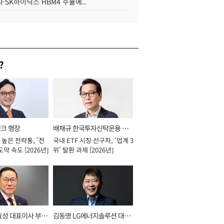
·SK하이닉스 HBM4 수율에..
?
뱅크 행장
배재규 한국투자신탁운용 대
높은 전략통, '전
국내 ETF 시장 선구자, '업계 3
표이사 사장
도약 속도 [2026년]
위' 탈환 과제 [2026년]
효성 대표이사 부회
김동명 LG에너지솔루션 대표