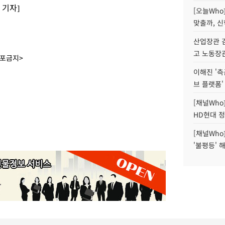
 기자]
[오늘Who
맞출까, 
산업장관 김
고 노동장
배포금지>
이해진 '측
브 플랫폼'
[채널Who
HD현대 정
[채널Who
'불평등' 