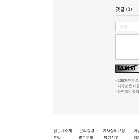
댓글 (0)
-
200자
까지 쓰실
- 저작권 등 
- 타인에게 불
신문사소개
윤리강령
기사심의규정
이
포럼
광고문의
불편신고