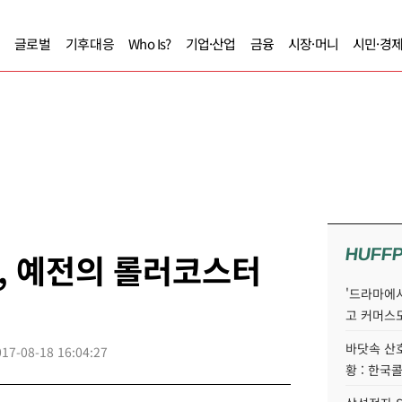
글로벌
기후대응
Who Is?
기업·산업
금융
시장·머니
시민·경
HUFF
, 예전의 롤러코스터
'드라마에서
고 커머스
바닷속 산
017-08-18 16:04:27
황 : 한국