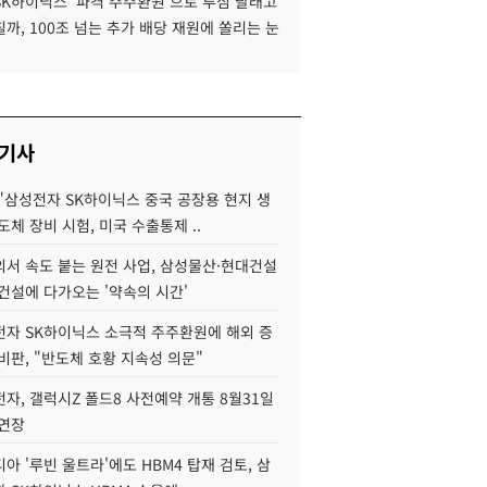
SK하이닉스 '파격 주주환원'으로 투심 달래고
까, 100조 넘는 추가 배당 재원에 쏠리는 눈
 기사
"삼성전자 SK하이닉스 중국 공장용 현지 생
도체 장비 시험, 미국 수출통제 ..
서 속도 붙는 원전 사업, 삼성물산·현대건설
건설에 다가오는 '약속의 시간'
자 SK하이닉스 소극적 주주환원에 해외 증
비판, "반도체 호황 지속성 의문"
자, 갤럭시Z 폴드8 사전예약 개통 8월31일
 연장
아 '루빈 울트라'에도 HBM4 탑재 검토, 삼