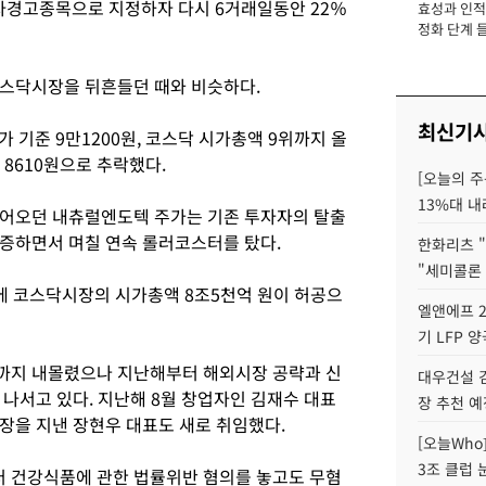
경고종목으로 지정하자 다시 6거래일동안 22％
효성과 인적 
장
정화 단계 들
코스닥시장을 뒤흔들던 때와 비슷하다.
최신기
가 기준 9만1200원, 코스닥 시가총액 9위까지 올
 8610원으로 추락했다.
[오늘의 주
13%대 내
이어오던 내츄럴엔도텍 주가는 기존 투자자의 탈출
증하면서 며칠 연속 롤러코스터를 탔다.
한화리츠 "
"세미콜론
에 코스닥시장의 시가총액 8조5천억 원이 허공으
엘앤에프 2
기 LFP 
기까지 내몰렸으나 지난해부터 해외시장 공략과 신
대우건설 
나서고 있다. 지난해 8월 창업자인 김재수 대표
장 추천 예
장을 지낸 장현우 대표도 새로 취임했다.
[오늘Who
3조 클럽 
터 건강식품에 관한 법률위반 혐의를 놓고도 무혐