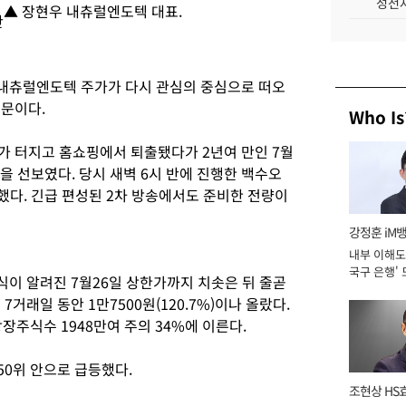
성전자
▲ 장현우 내츄럴엔도텍 대표.
만
내츄럴엔도텍 주가가 다시 관심의 중심으로 떠오
때문이다.
Who Is
가 터지고 홈쇼핑에서 퇴출됐다가 2년여 만인 7월
 선보였다. 당시 새벽 6시 반에 진행한 백수오
했다. 긴급 편성된 2차 방송에서도 준비한 전량이
강정훈 iM
내부 이해도 
국구 은행' 
이 알려진 7월26일 상한가까지 치솟은 뒤 줄곧
거래일 동안 1만7500원(120.7%)이나 올랐다.
상장주식수 1948만여 주의 34%에 이른다.
50위 안으로 급등했다.
조현상 HS