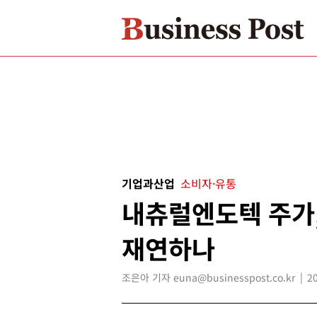
기업과산업
소비자·유통
내츄럴엔도텍 주가
재연하나
조은아 기자 euna@businesspost.co.kr
2