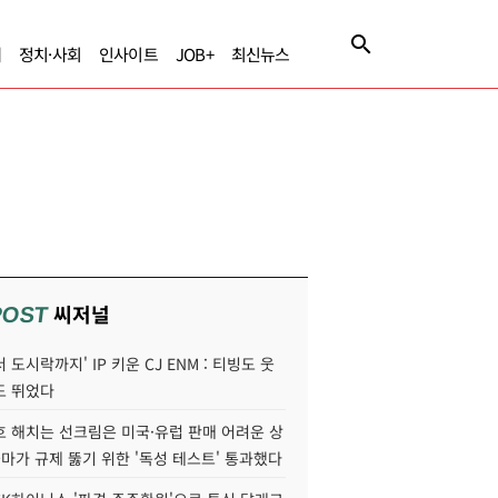
제
정치·사회
인사이트
JOB+
최신뉴스
씨저널
POST
 도시락까지' IP 키운 CJ ENM : 티빙도 웃
도 뛰었다
호 해치는 선크림은 미국·유럽 판매 어려운 상
콜마가 규제 뚫기 위한 '독성 테스트' 통과했다