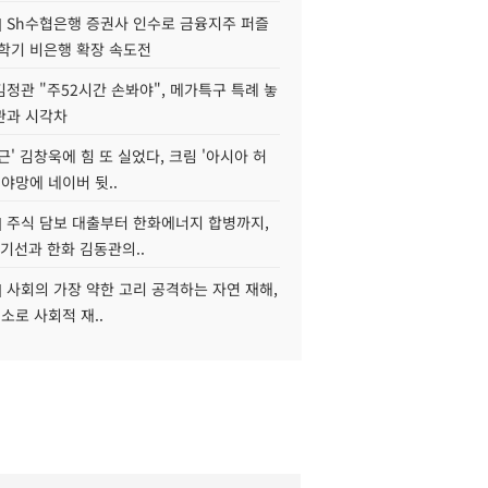
] Sh수협은행 증권사 인수로 금융지주 퍼즐
신학기 비은행 확장 속도전
정관 "주52시간 손봐야", 메가특구 특례 놓
관과 시각차
근' 김창욱에 힘 또 실었다, 크림 '아시아 허
 야망에 네이버 뒷..
] 주식 담보 대출부터 한화에너지 합병까지,
기선과 한화 김동관의..
] 사회의 가장 약한 고리 공격하는 자연 재해,
해소로 사회적 재..