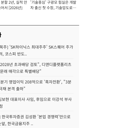
분할 2년, 실적 안
'기술중심' 구광모 힘실은 개발
이사 사장
어서 [2026년]
자 출신 첫 수장, 기술압도로
경쟁력 확보 사활 [2026년]
사
목주] 'SK하이닉스 최대주주' SK스퀘어 주가
려, 코스피 반도..
2028년 초과배당 검토", 디앤디플랫폼리츠
 문래 매각으로 특별배당"
분기 영업이익 208억으로 '흑자전환', "3분
양극재 본격 출하"
김보현 대표이사 사임, 후임으로 이강석 부사
정
] 한국투자증권 김성환 '본업 경쟁력'만으로
눈앞, 한국금융지주 ..