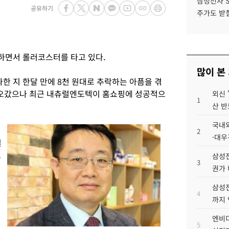
삼성전자 
공유하기
주가도 받칠
하면서 롤러코스터를 타고 있다.
많이 본
파한 지 한달 만에 8천 원대로 추락하는 아픔을 겪
를 오갔으나 최근 내츄럴엔도텍이 홈쇼핑에 성공적으
외신 
1
산 반
국내외
2
·대우
일
소
삼성전
3
권가 
삼성전
4
까지
엔비디
5