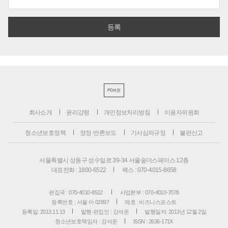
PC버전
회사소개
윤리강령
개인정보처리방침
이용자위원회
청소년보호정책
정정·반론보도
기사심의규정
불편신고
서울특별시 성동구 성수일로 39-34 서울숲더스페이스 12층
대표전화 : 1800-6522
팩스 : 070-4015-8658
편집국 : 070-4010-8512
사업본부 : 070-4010-7078
등록번호 : 서울 아 02897
제호 : 비즈니스포스트
등록일: 2013.11.13
발행·편집인 : 강석운
발행일자: 2013년 12월 2일
청소년보호책임자 : 강석운
ISSN : 2636-171X