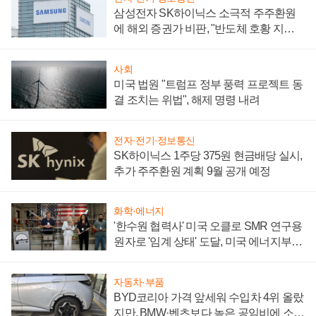
삼성전자 SK하이닉스 소극적 주주환원
에 해외 증권가 비판, "반도체 호황 지속
성 의문"
사회
미국 법원 "트럼프 정부 풍력 프로젝트 동
결 조치는 위법", 해제 명령 내려
전자·전기·정보통신
SK하이닉스 1주당 375원 현금배당 실시,
추가 주주환원 계획 9월 공개 예정
화학·에너지
'한수원 협력사' 미국 오클로 SMR 연구용
원자로 '임계 상태' 도달, 미국 에너지부
"중요한 이정표"
자동차·부품
BYD코리아 가격 앞세워 수입차 4위 올랐
지만, BMW·벤츠보다 높은 공임비에 소비