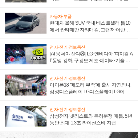
자 불만 폭발
자동차·부품
현대차 올해 SUV 국내 베스트셀러 톱10
에서 싼타페만 자리매김, 그랜저·아반떼
'세단 쌍끌이'로 내수 방어
전자·전기·정보통신
[AI 뭉쳐야 산다⑧] LG·엔비디아 '피지컬 A
I' 동맹 강화, 구광모 제조·데이터·기술 결
집해 종합 로보틱스 기업으로
전자·전기·정보통신
아이폰18 '메모리 부족'에 출시 지연되나,
삼성디스플레이 LG디스플레이 LG이노
텍 '탈애플' 수익 다각화 속도
전자·전기·정보통신
삼성전자 넷리스트와 특허분쟁 매듭, 5년
동안 최대 1.3조 라이선스비 지급