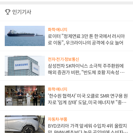
인기기사
화학·에너지
로이터 "정제연료 3만 톤 한국에서 러시아
로 이동", 우크라이나의 공격에 수요 늘어
전자·전기·정보통신
삼성전자 SK하이닉스 소극적 주주환원에
해외 증권가 비판, "반도체 호황 지속성 의
문"
화학·에너지
'한수원 협력사' 미국 오클로 SMR 연구용 원
자로 '임계 상태' 도달, 미국 에너지부 "중요
한 이정표"
자동차·부품
BYD코리아 가격 앞세워 수입차 4위 올랐지
만, BMW·벤츠보다 높은 공임비에 소비자