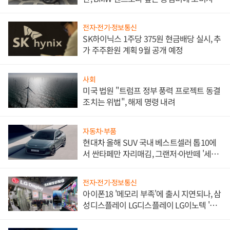
불만 폭발
전자·전기·정보통신
SK하이닉스 1주당 375원 현금배당 실시, 추
가 주주환원 계획 9월 공개 예정
사회
미국 법원 "트럼프 정부 풍력 프로젝트 동결
조치는 위법", 해제 명령 내려
자동차·부품
현대차 올해 SUV 국내 베스트셀러 톱10에
서 싼타페만 자리매김, 그랜저·아반떼 '세단
쌍끌이'로 내수 방어
전자·전기·정보통신
아이폰18 '메모리 부족'에 출시 지연되나, 삼
성디스플레이 LG디스플레이 LG이노텍 '탈
애플' 수익 다각화 속도