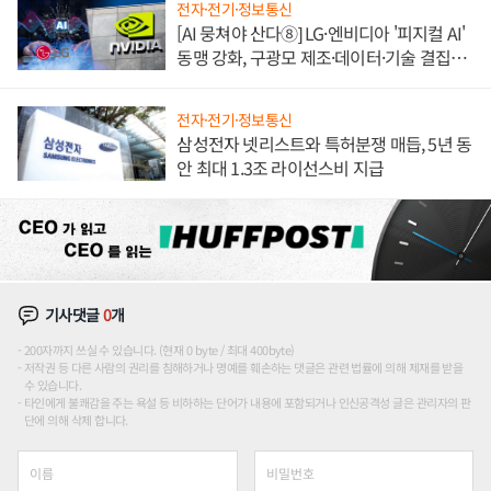
전자·전기·정보통신
[AI 뭉쳐야 산다⑧] LG·엔비디아 '피지컬 AI'
동맹 강화, 구광모 제조·데이터·기술 결집
해 종합 로보틱스 기업으로
전자·전기·정보통신
삼성전자 넷리스트와 특허분쟁 매듭, 5년 동
안 최대 1.3조 라이선스비 지급
기사댓글
0
개
200자까지 쓰실 수 있습니다. (현재 0 byte / 최대 400byte)
저작권 등 다른 사람의 권리를 침해하거나 명예를 훼손하는 댓글은 관련 법률에 의해 제재를 받을
수 있습니다.
타인에게 불쾌감을 주는 욕설 등 비하하는 단어가 내용에 포함되거나 인신공격성 글은 관리자의 판
단에 의해 삭제 합니다.